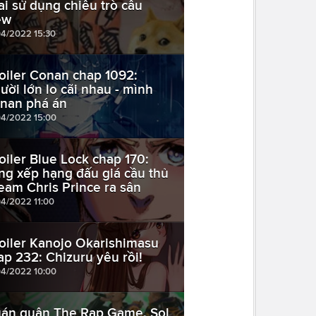
ai sử dụng chiêu trò câu
ew
04/2022 15:30
oiler Conan chap 1092:
ười lớn lo cãi nhau - mình
nan phá án
04/2022 15:00
oiler Blue Lock chap 170:
ng xếp hạng đấu giá cầu thủ
Team Chris Prince ra sân
04/2022 11:00
oiler Kanojo Okarishimasu
ap 232: Chizuru yêu rồi!
04/2022 10:00
án quân The Rap Game, Sol