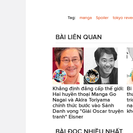
Tag:
manga
Spoiler
tokyo reve
BÀI LIÊN QUAN
Khẳng định đẳng cấp thế giới:
Bi
Hai huyền thoại Manga Go
th
Nagai và Akira Toriyama
tr
chính thức bước vào Sảnh
nạ
Danh vọng "Giải Oscar truyện
kh
tranh" Eisner
BÀI ĐỌC NHIỀU NHẤT