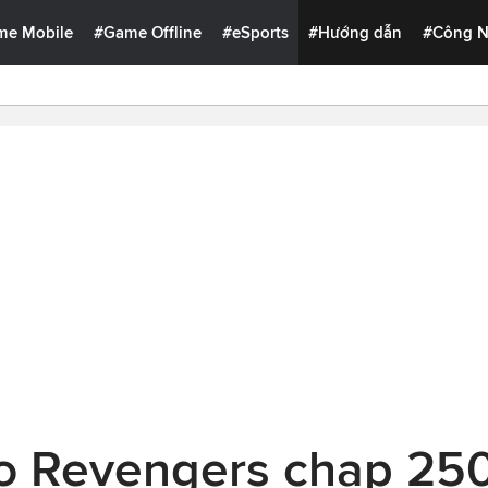
me Mobile
#Game Offline
#eSports
#Hướng dẫn
#Công 
yo Revengers chap 25