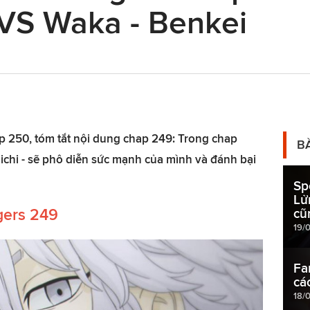
 VS Waka - Benkei
p 250, tóm tắt nội dung chap 249: Trong chap
B
ichi - sẽ phô diễn sức mạnh của mình và đánh bại
Sp
Lử
gers 249
cũ
19/
Fa
cá
18/