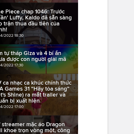
e Piece chap 1046: Trước
hần' Luffy, Kaido đã sẵn sàng
o trận thua đầu tiên của
nh!
04/2022 18:30
m tự tháp Giza và 4 bí ẩn
ưa được con người giải mã
04/2022 17:30
 ca nhạc ca khúc chính thức
A Games 31 “Hãy tỏa sáng”
t's Shine) ra mắt trailer và
uẩn bị xuất hiện
04/2022 17:00
 streamer mặc áo Dragon
ll khoe trọn vòng một, công