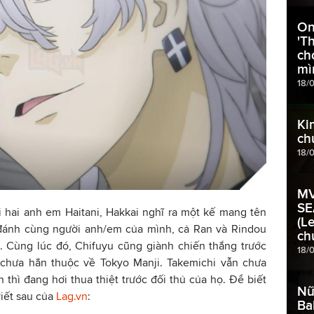
On
'T
ch
mì
18/
Ki
ch
18/
MV
SE
 hai anh em Haitani, Hakkai nghĩ ra một kế mang tên
(Le
c đánh cùng người anh/em của mình, cả Ran và Rindou
ch
. Cùng lúc đó, Chifuyu cũng giành chiến thắng trước
18/
 chưa hẳn thuộc về Tokyo Manji. Takemichi vẫn chưa
thì đang hơi thua thiệt trước đối thủ của họ. Để biết
Nữ
viết sau của
Lag.vn
:
Ba