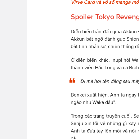
Virve Card và vô số manga mới
Spoiler Tokyo Reven
Diễn biến trận đấu giữa Akkun v
Akkun bất ngờ đánh gục Shion
bất tỉnh nhân sự, chiến thắng 
Ở diễn biến khác, Inupi hỏi Wa
thành viên Hắc Long và cả Brahm
Đi mà hỏi tên đằng sau mày
Benkei xuất hiện. Anh ta ngay 
ngào như Waka đâu".
Trong các trang truyện cuối, S
Senju xin lỗi về những gì xả
Anh ta đưa tay lên môi và nói 
cả.