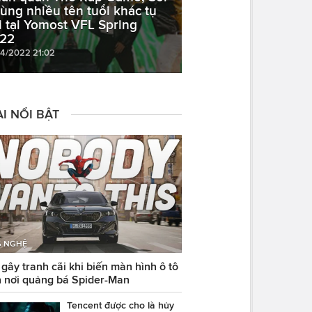
cùng nhiều tên tuổi khác tụ
i tại Yomost VFL Spring
22
04/2022 21:02
I NỔI BẬT
 NGHỆ
ây tranh cãi khi biến màn hình ô tô
 nơi quảng bá Spider-Man
Tencent được cho là hủy