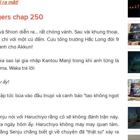
 ra mắt!
gers chap 250
à Shion diễn ra... rất chóng vánh. Sau vài khung thoại,
 chỉ với một cú đấm. Cựu tổng trưởng Hắc Long đời 9
dành cho Akkun!
ka sao lại gia nhập Kantou Manji trong khi anh từng là
a. Waka trả lời:
 ấy!
lập tức búa vào đầu Inupi và cảnh báo "tao không ngọt
enju nói với Haruchiyo rằng cô sẽ không đánh trận này.
y ra ngày hôm ấy. Haruchiyo không mảy may quan tâm.
rằng Senju chẳng biết gì về chuyện đã "thật sự" xảy ra