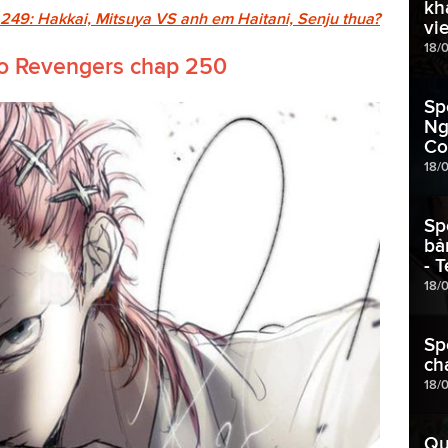
kh
249: Hakkai, Mitsuya VS anh em Haitani, Senju thua?
vi
18/
yo Revengers chap 250
Sp
Ng
Co
18/
Sp
bả
- 
18/
Sp
ch
18/
Qu