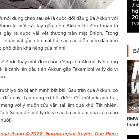
7 
hộ
20
% nội dung chap sau sẽ là cuộc đối đầu giữa Akkun với
17/
Shion là một cái tay gấu, còn Akkun thì đơn thuần là
 gây ra được vài vết thương trên mặt Shion. Trong
 - nhân vật gần như mất hút sau các diễn biến đầu tiên
p phô diễn khả năng của mình!
BÀ
 sẽ được thấy một đoạn hồi tưởng của Akkun. Nội dung
 là cảnh lần đầu tiên Akkun gặp Takemichi và lý do vì
au.
ruchiyo do bị anh mình bắt bài. Sau trận của Akkun, có
p đấu này. Tận dụng cơ hội được đối mặt với anh trai,
ộn màng với ý muốn cứu vãn sai lầm quá khứ. Tất nhiên,
CÔNG
đình Senju để biết lý do vì sao ba anh em nhà cô có họ
BMW g
nuôi).
thành
nga tháng 4/2022: Naruto ngoại truyện, One Piece