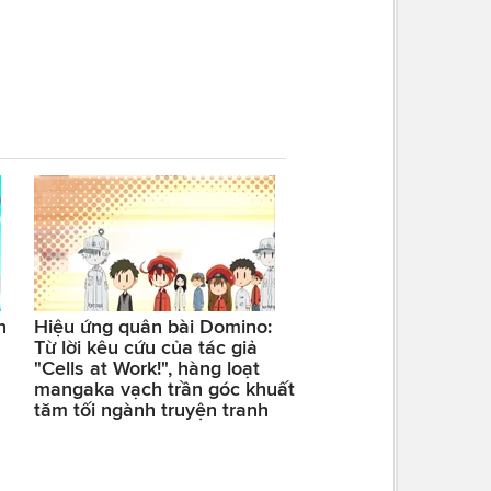
n
Hiệu ứng quân bài Domino:
Từ lời kêu cứu của tác giả
"Cells at Work!", hàng loạt
mangaka vạch trần góc khuất
tăm tối ngành truyện tranh