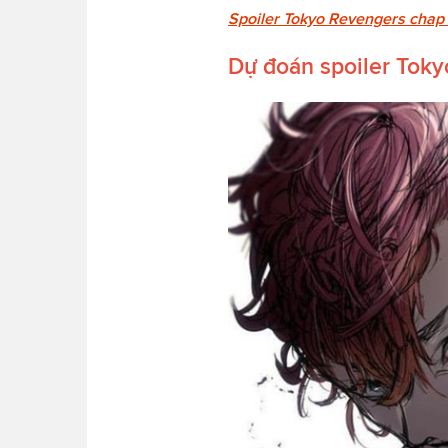
Spoiler Tokyo Revengers chap 
Dự đoán spoiler Tok