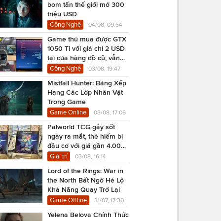
bom tấn thế giới mở 300
triệu USD
Công Nghệ
04/08, 09:54
Game thủ mua được GTX
1050 Ti với giá chỉ 2 USD
tại cửa hàng đồ cũ, vẫn
chạy Cyberpunk 2077
Công Nghệ
03/08, 19:47
Mistfall Hunter: Bảng Xếp
Hạng Các Lớp Nhân Vật
Trong Game
Game Online
03/08, 17:06
Palworld TCG gây sốt
ngày ra mắt, thẻ hiếm bị
đầu cơ với giá gần 4.000
USD
Giải trí
03/08, 16:14
Lord of the Rings: War in
the North Bất Ngờ Hé Lộ
Khả Năng Quay Trở Lại
Game Offline
31/07, 17:30
Yelena Belova Chính Thức