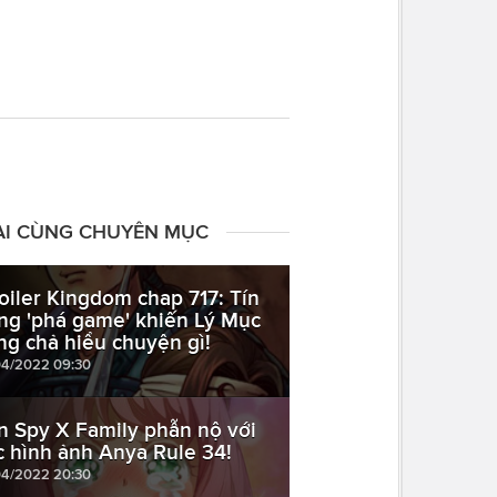
ÀI CÙNG CHUYÊN MỤC
oiler Kingdom chap 717: Tín
ng 'phá game' khiến Lý Mục
ng chả hiểu chuyện gì!
04/2022 09:30
n Spy X Family phẫn nộ với
c hình ảnh Anya Rule 34!
04/2022 20:30