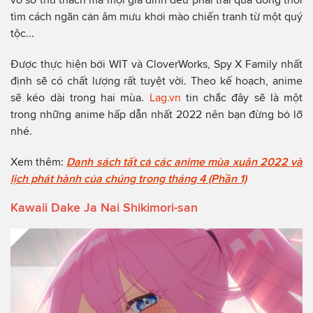
tìm cách ngăn cản âm mưu khơi mào chiến tranh từ một quý
tộc...
Được thực hiện bởi WIT và CloverWorks, Spy X Family nhất
định sẽ có chất lượng rất tuyệt vời. Theo kế hoạch, anime
sẽ kéo dài trong hai mùa.
Lag.vn
tin chắc đây sẽ là một
trong những anime hấp dẫn nhất 2022 nên bạn đừng bỏ lỡ
nhé.
Xem thêm:
Danh sách tất cả các anime mùa xuân 2022 và
lịch phát hành của chúng trong tháng 4 (Phần 1)
Kawaii Dake Ja Nai Shikimori-san