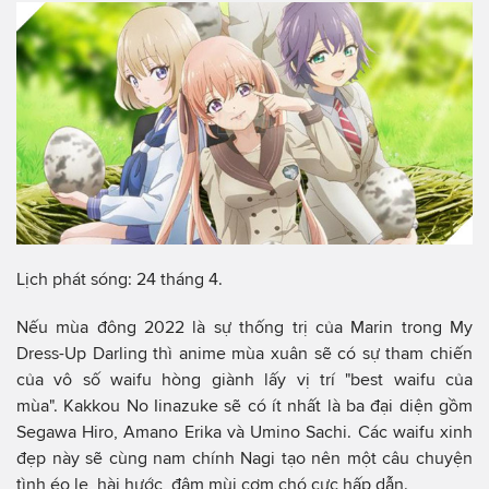
Lịch phát sóng: 24 tháng 4.
Nếu mùa đông 2022 là sự thống trị của Marin trong My
Dress-Up Darling thì anime mùa xuân sẽ có sự tham chiến
của vô số waifu hòng giành lấy vị trí "best waifu của
mùa". Kakkou No Iinazuke sẽ có ít nhất là ba đại diện gồm
Segawa Hiro, Amano Erika và Umino Sachi. Các waifu xinh
đẹp này sẽ cùng nam chính Nagi tạo nên một câu chuyện
tình éo le, hài hước, đậm mùi cơm chó cực hấp dẫn.