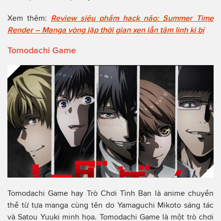
Xem thêm:
Review siêu phẩm hack não: Summer Time
Render – Manga vòng lặp thời gian xen lẫn tâm linh kì bí
Tomodachi Game
Tomodachi Game hay Trò Chơi Tình Bạn là anime chuyển
thể từ tựa manga cùng tên do Yamaguchi Mikoto sáng tác
và Satou Yuuki minh họa. Tomodachi Game là một trò chơi