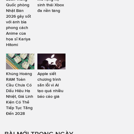
Quốc phòng
sinh thái Xbox
Nhật Bản
đa nền tảng
2026 gây sốt
với ảnh bìa
phong cách
Anime của
họa sĩ Kariya
Hitomi
Khủng Hoảng
Apple siết
RAM Toàn
chương trình
Cầu Chưa Có
săn lỗi vì AI
Dấu Hiệu Hạ
tạo quá nhiều
Nhiệt, Giá Linh
báo cáo giả
Kiện Có Thể
Tiếp Tục Tăng
Đến 2028
BÀI MỚI TRONG NGÀY