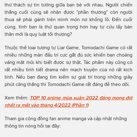
thử thách sự tin tưởng giữa bạn bè với nhau. Người chiến
thắng cuối cùng sẽ nhận được "phần thưởng" còn người
thua sẽ phải gánh trên mình món nợ khổng lồ. Đến cuối
cùng, tình bạn là thứ quan trọng hơn hay tự cứu lấy bản
thân mới là quy luật tối thượng?
Thuộc thể loại tương tự Liar Game, Tomodachi Game có rất
nhiều những màn đấu trí cực gắt đủ sức khiến bạn choáng
váng mặt mũi khi biết được sự thật. Tác phẩm này cũng có
rất nhiều tình tiết drama nên mạch truyện của nó rất kịch
tính. Nếu bạn đang tìm kiếm sự giải trí trong những giây
phút căng thẳng thì Tomodachi Game rất đáng để theo dõi.
Xem thêm:
TOP 10 anime mùa xuân 2022 đáng mong đợi
nhất ra mắt vào tháng 4/2022 (Phần 1)
Tham gia cộng đồng fan anime manga và cập nhật những
thông tin nóng hổi tại đây: