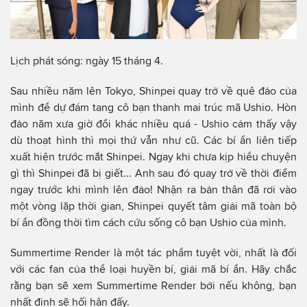
Lịch phát sóng: ngày 15 tháng 4.
Sau nhiều năm lên Tokyo, Shinpei quay trở về quê đảo của
mình để dự đám tang cô bạn thanh mai trúc mã Ushio. Hòn
đảo năm xưa giờ đổi khác nhiều quá - Ushio cảm thấy vậy
dù thoạt hình thì mọi thứ vẫn như cũ. Các bí ẩn liên tiếp
xuất hiện trước mắt Shinpei. Ngay khi chưa kịp hiểu chuyện
gì thì Shinpei đã bị giết... Anh sau đó quay trở về thời điểm
ngay trước khi mình lên đảo! Nhận ra bản thân đã rơi vào
một vòng lặp thời gian, Shinpei quyết tâm giải mã toàn bộ
bí ẩn đồng thời tìm cách cứu sống cô bạn Ushio của mình.
Summertime Render là một tác phẩm tuyệt vời, nhất là đối
với các fan của thể loại huyền bí, giải mã bí ẩn. Hãy chắc
rằng bạn sẽ xem Summertime Render bởi nếu không, bạn
nhất định sẽ hối hận đấy.