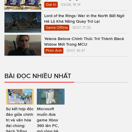
Giải trí
03/08, 16:14
Lord of the Rings: War in the North Bất Ngờ
Hé Lộ Khả Năng Quay Trở Lại
Game Offline
31/07, 17:30
Yelena Belova Chính Thức Trở Thành Black
Widow Mới Trong MCU
Phim Ảnh
31/07, 16:47
BÀI ĐỌC NHIỀU NHẤT
Sự kết hợp độc
Microsoft
đáo giữa chính
muốn đưa
trị và văn hóa
game Xbox
đại chúng:
360 lên PC,
Sách Trắng
mở rộng hệ