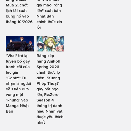
Mùa 2, chốt
giả mạo, "ông
lịch tái xuất
lớn" xuất bản
bùng nổ vào
Nhật Bản
tháng 10/2026
chính thức xin
lỗi
"Viral" trở lại
Bảng xếp
tuyên bố gây
hạng AniPoll
tranh cãi của
Spring 2026
tác giả
chính thức lộ
"Gantz": Tự
diện: "Xưởng
nhận là người
Phép Thuật"
đầu tiên đưa
gây bất ngờ
vòng một
lớn, Re:Zero
"khủng" vào
Season 4
Manga Nhật
thống trị danh
Bản
hiệu Nhân vật
được yêu thích
nhất