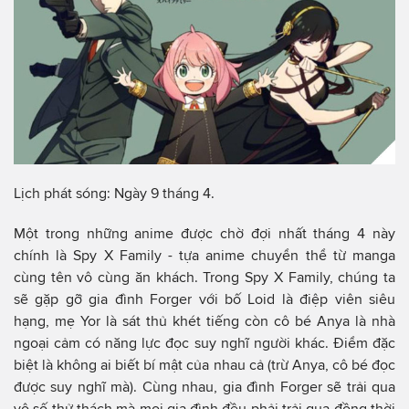
Lịch phát sóng: Ngày 9 tháng 4.
Một trong những anime được chờ đợi nhất tháng 4 này
chính là Spy X Family - tựa anime chuyển thể từ manga
cùng tên vô cùng ăn khách. Trong Spy X Family, chúng ta
sẽ gặp gỡ gia đình Forger với bố Loid là điệp viên siêu
hạng, mẹ Yor là sát thủ khét tiếng còn cô bé Anya là nhà
ngoại cảm có năng lực đọc suy nghĩ người khác. Điểm đặc
biệt là không ai biết bí mật của nhau cả (trừ Anya, cô bé đọc
được suy nghĩ mà). Cùng nhau, gia đình Forger sẽ trải qua
vô số thử thách mà mọi gia đình đều phải trải qua đồng thời