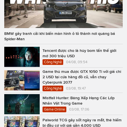
BMW gây tranh cãi khi biến màn hình ô tô thành nơi quảng bá
Spider-Man
Tencent được cho là hủy bom tấn thế giới
mở 300 triệu USD
Công Nghệ
04/08, 09:54
Game thủ mua được GTX 1050 Ti với giá chỉ
2 USD tại cửa hàng đồ cũ, vẫn chạy
Cyberpunk 2077
Công Nghệ
03/08, 19:47
Mistfall Hunter: Bảng Xếp Hạng Các Lớp
Nhân Vật Trong Game
Game Online
03/08, 17:06
Palworld TCG gây sốt ngày ra mắt, thẻ hiếm
bị đầu cơ với giá gần 4.000 USD