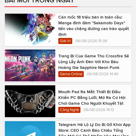
Cán mốc 18 triệu bản in toàn cầu:
Manga đình đám "Sakamoto Days"
tiến vào chặng đường cao trào quyết
định
Giải trí
06/08/2026 15:06
Trang Bị Của Game Thủ Crossfire Sẽ
Lộng Lẫy Ánh Đèn Với Kho Báu
Hoàng Gia Sapphire Neon Punk
Game Online
06/08/2026 14:40
Mouth Pad Ra Mắt: Thiết Bị Điều
Khiển PC Bằng Lưỡi, Mở Ra Cơ Hội
Chơi Game Cho Người Khuyết Tật
Công Nghệ
06/08/2026 14:13
Telegram Hé Lộ Lý Do Bị Gỡ Khỏi App
Store: CEO Cảnh Báo Chiêu Tống
Tiền Mới Có Thể Nhắm Vào Mọi Ứng