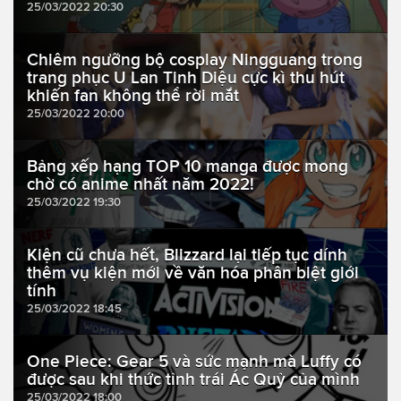
25/03/2022 20:30
Chiêm ngưỡng bộ cosplay Ningguang trong
trang phục U Lan Tinh Diệu cực kì thu hút
khiến fan không thể rời mắt
25/03/2022 20:00
Bảng xếp hạng TOP 10 manga được mong
chờ có anime nhất năm 2022!
25/03/2022 19:30
Kiện cũ chưa hết, Blizzard lại tiếp tục dính
thêm vụ kiện mới về văn hóa phân biệt giới
tính
25/03/2022 18:45
One Piece: Gear 5 và sức mạnh mà Luffy có
được sau khi thức tỉnh trái Ác Quỷ của mình
25/03/2022 18:00