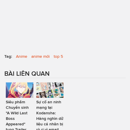
Tag:
Anime
anime mới
top 5
BÀI LIÊN QUAN
Siêu phẩm
Sự cố an ninh
Chuyển sinh
mạng tại
"A Wild Last
Kodansha:
Boss
Hàng nghìn dữ
Appeared"
liệu cá nhân bị
tung Trailer
rò rỉ vì email