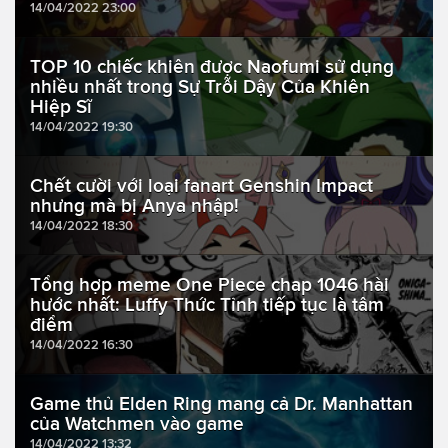
14/04/2022 23:00
TOP 10 chiếc khiên được Naofumi sử dụng
nhiều nhất trong Sự Trỗi Dậy Của Khiên
Hiệp Sĩ
14/04/2022 19:30
Chết cười với loại fanart Genshin Impact
nhưng mà bị Anya nhập!
14/04/2022 18:30
Tổng hợp meme One Piece chap 1046 hài
hước nhất: Luffy Thức Tỉnh tiếp tục là tâm
điểm
14/04/2022 16:30
Game thủ Elden Ring mang cả Dr. Manhattan
của Watchmen vào game
14/04/2022 13:32