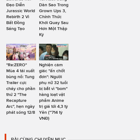
Đạo Diễn
Dàn Sao Trong
Jurassic World
Grown Ups 3,
Rebirth 2 Vì
Chính Thức
Bất Đồng
Khởi Quay Sau
Sáng Tạo
Hơn Một Thập
Kỷ
"Re:ZERO"
Nghiện cảm
Mùa 4 tái xuất
giác "ấn chốt
bùng nổ: Tung
đơn": Người
Trailer cực
phụ nữ 32 tuổi
cháy cho phần
bị bắt vì "bom"
thứ 2 "The
hàng loạt vật
Recapture
phẩm Anime
Arc", hẹn ngày
trị giá tới 4,3 tỷ
phát sóng 12/8
Yên (~714 tỷ
VNĐ)
BÀI CÙNG CHUYÊN MỤC