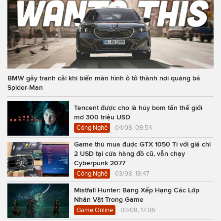
BMW gây tranh cãi khi biến màn hình ô tô thành nơi quảng bá
Spider-Man
Tencent được cho là hủy bom tấn thế giới
mở 300 triệu USD
Công Nghệ
04/08, 09:54
Game thủ mua được GTX 1050 Ti với giá chỉ
2 USD tại cửa hàng đồ cũ, vẫn chạy
Cyberpunk 2077
Công Nghệ
03/08, 19:47
Mistfall Hunter: Bảng Xếp Hạng Các Lớp
Nhân Vật Trong Game
Game Online
03/08, 17:06