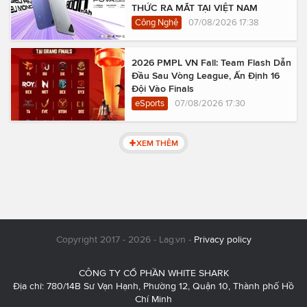
THỨC RA MẮT TẠI VIỆT NAM
Công Nghệ
07/08/2026 17:38
2026 PMPL VN Fall: Team Flash Dẫn
Đầu Sau Vòng League, Ấn Định 16
Đội Vào Finals
eSports
07/08/2026 17:30
XEM THÊM
Copyright 2017 - 2026 - Lag.vn -
Privacy policy
CÔNG TY CỔ PHẦN WHITE SHARK
Địa chỉ: 780/14B Sư Vạn Hạnh, Phường 12, Quận 10, Thành phố Hồ
Chí Minh