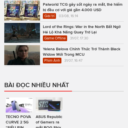
Palworld TCG gây sốt ngày ra mắt, thẻ hiếm
bị đầu cơ với giá gần 4.000 USD
Giải trí
03/08, 16:14
Lord of the Rings: War in the North Bất Ngờ
Hé Lộ Khả Năng Quay Trở Lại
Game Offline
31/07, 17:30
Yelena Belova Chính Thức Trở Thành Black
Widow Mới Trong MCU
Phim Ảnh
31/07, 16:47
BÀI ĐỌC NHIỀU NHẤT
TECNO POVA
ASUS Republic
CURVE 2 5G
of Gamers ra
“SIÊU PIN
mắt ROG Strix