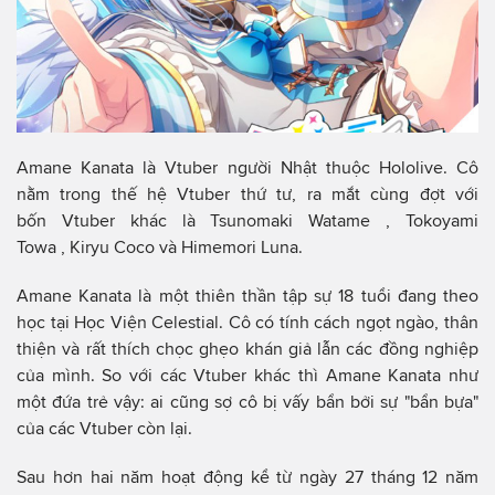
Amane Kanata là Vtuber người Nhật thuộc Hololive. Cô
nằm trong thế hệ Vtuber thứ tư, ra mắt cùng đợt với
bốn Vtuber khác là Tsunomaki Watame , Tokoyami
Towa , Kiryu Coco và Himemori Luna.
Amane Kanata là một thiên thần tập sự 18 tuổi đang theo
học tại Học Viện Celestial. Cô có tính cách ngọt ngào, thân
thiện và rất thích chọc ghẹo khán giả lẫn các đồng nghiệp
của mình. So với các Vtuber khác thì Amane Kanata như
một đứa trẻ vậy: ai cũng sợ cô bị vấy bẩn bởi sự "bẩn bựa"
của các Vtuber còn lại.
Sau hơn hai năm hoạt động kể từ ngày 27 tháng 12 năm