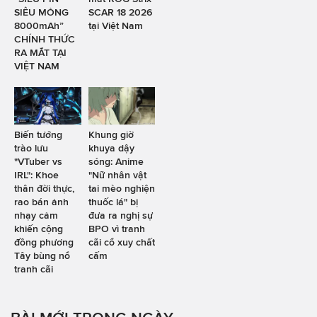
SIÊU MỎNG
SCAR 18 2026
8000mAh”
tại Việt Nam
CHÍNH THỨC
RA MẮT TẠI
VIỆT NAM
Biến tướng
Khung giờ
trào lưu
khuya dậy
"VTuber vs
sóng: Anime
IRL": Khoe
"Nữ nhân vật
thân đời thực,
tai mèo nghiện
rao bán ảnh
thuốc lá" bị
nhạy cảm
đưa ra nghị sự
khiến cộng
BPO vì tranh
đồng phương
cãi cổ xuy chất
Tây bùng nổ
cấm
tranh cãi