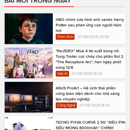
BÀI MỚI TRONG NGÀY
HBO chỉnh sửa hình ảnh series Harry
Potter sau phản ứng của người hâm
mộ
Phim Ảnh
07/08/2026 20:06
"Re:ZERO" Mùa 4 tái xuất bùng nổ:
Tung Trailer cực cháy cho phần thứ 2
"The Recapture Arc", hẹn ngày phát
sóng 12/8
Giải trí
07/08/2026 18:32
ASUS ProArt – Hệ sinh thái phần
cứng toàn diện dành cho nhà sáng
tạo chuyên nghiệp
Công Nghệ
07/08/2026 18:02
TECNO POVA CURVE 2 5G “SIÊU PIN
SIÊU MỎNG 8000mAh” CHÍNH