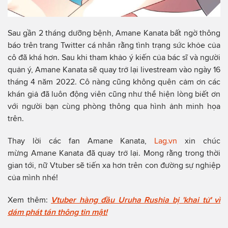
Sau gần 2 tháng dưỡng bệnh, Amane Kanata bất ngờ thông
báo trên trang Twitter cá nhân rằng tình trạng sức khỏe của
cô đã khá hơn. Sau khi tham khảo ý kiến của bác sĩ và người
quản ý, Amane Kanata sẽ quay trở lại livestream vào ngày 16
tháng 4 năm 2022. Cô nàng cũng không quên cảm ơn các
khán giả đã luôn động viên cũng như thể hiện lòng biết ơn
với người bạn cùng phòng thông qua hình ảnh minh họa
trên.
Thay lời các fan Amane Kanata,
Lag.vn
xin chúc
mừng Amane Kanata đã quay trở lại. Mong rằng trong thời
gian tới, nữ Vtuber sẽ tiến xa hơn trên con đường sự nghiệp
của mình nhé!
Xem thêm:
Vtuber hàng đầu Uruha Rushia bị 'khai tử' vì
dám phát tán thông tin mật!