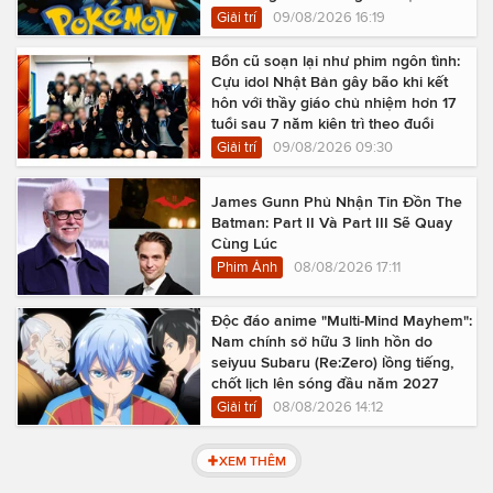
Giải trí
09/08/2026 16:19
Bổn cũ soạn lại như phim ngôn tình:
Cựu idol Nhật Bản gây bão khi kết
hôn với thầy giáo chủ nhiệm hơn 17
tuổi sau 7 năm kiên trì theo đuổi
Giải trí
09/08/2026 09:30
James Gunn Phủ Nhận Tin Đồn The
Batman: Part II Và Part III Sẽ Quay
Cùng Lúc
Phim Ảnh
08/08/2026 17:11
Độc đáo anime "Multi-Mind Mayhem":
Nam chính sở hữu 3 linh hồn do
seiyuu Subaru (Re:Zero) lồng tiếng,
chốt lịch lên sóng đầu năm 2027
Giải trí
08/08/2026 14:12
XEM THÊM