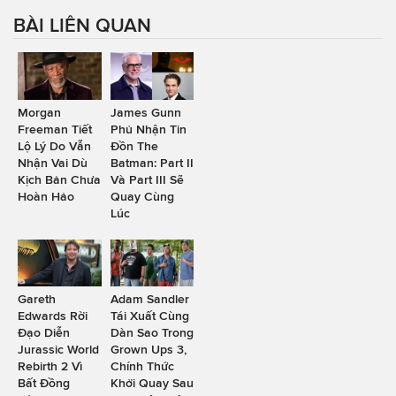
BÀI LIÊN QUAN
Morgan
James Gunn
Freeman Tiết
Phủ Nhận Tin
Lộ Lý Do Vẫn
Đồn The
Nhận Vai Dù
Batman: Part II
Kịch Bản Chưa
Và Part III Sẽ
Hoàn Hảo
Quay Cùng
Lúc
Gareth
Adam Sandler
Edwards Rời
Tái Xuất Cùng
Đạo Diễn
Dàn Sao Trong
Jurassic World
Grown Ups 3,
Rebirth 2 Vì
Chính Thức
Bất Đồng
Khởi Quay Sau