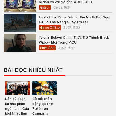
bị đầu cơ với giá gần 4.000 USD
Giải trí
03/08, 16:14
Lord of the Rings: War in the North Bất Ngờ
Hé Lộ Khả Năng Quay Trở Lại
Game Offline
31/07, 17:30
Yelena Belova Chính Thức Trở Thành Black
Widow Mới Trong MCU
Phim Ảnh
31/07, 16:47
BÀI ĐỌC NHIỀU NHẤT
Bổn cũ soạn
Bê bối chấn
lại như phim
động tại The
ngôn tình: Cựu
Pokémon
idol Nhật Bản
Company