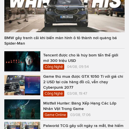
BMW gây tranh cãi khi biến màn hình ô tô thành nơi quảng bá
Spider-Man
Tencent được cho là hủy bom tấn thế giới
mở 300 triệu USD
Công Nghệ
04/08, 09:54
Game thủ mua được GTX 1050 Ti với giá chỉ
2 USD tại cửa hàng đồ cũ, vẫn chạy
Cyberpunk 2077
Công Nghệ
03/08, 19:47
Mistfall Hunter: Bảng Xếp Hạng Các Lớp
Nhân Vật Trong Game
Game Online
03/08, 17:06
Palworld TCG gây sốt ngày ra mắt, thẻ hiếm