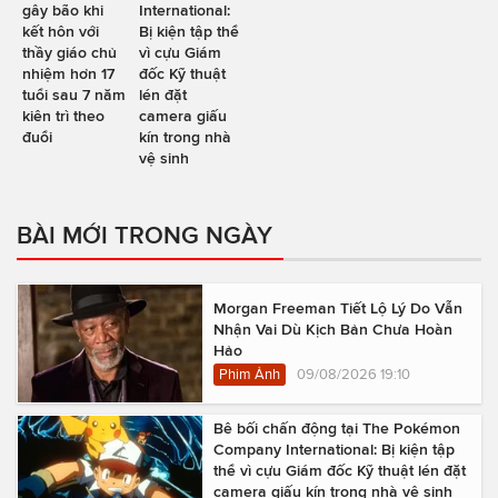
gây bão khi
International:
kết hôn với
Bị kiện tập thể
thầy giáo chủ
vì cựu Giám
nhiệm hơn 17
đốc Kỹ thuật
tuổi sau 7 năm
lén đặt
kiên trì theo
camera giấu
đuổi
kín trong nhà
vệ sinh
BÀI MỚI TRONG NGÀY
Morgan Freeman Tiết Lộ Lý Do Vẫn
Nhận Vai Dù Kịch Bản Chưa Hoàn
Hảo
Phim Ảnh
09/08/2026 19:10
Bê bối chấn động tại The Pokémon
Company International: Bị kiện tập
thể vì cựu Giám đốc Kỹ thuật lén đặt
camera giấu kín trong nhà vệ sinh