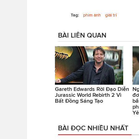
Tag:
phim ảnh
giải trí
BÀI LIÊN QUAN
Gareth Edwards Rời Đạo Diễn
Ng
Jurassic World Rebirth 2 Vì
đơ
Bất Đồng Sáng Tạo
bắ
ph
Yê
BÀI ĐỌC NHIỀU NHẤT