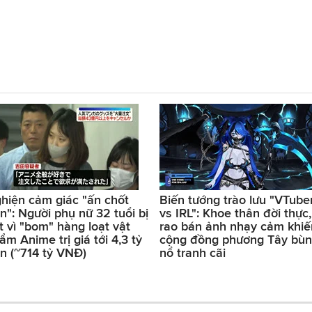
hiện cảm giác "ấn chốt
Biến tướng trào lưu "VTube
n": Người phụ nữ 32 tuổi bị
vs IRL": Khoe thân đời thực,
t vì "bom" hàng loạt vật
rao bán ảnh nhạy cảm khiế
ẩm Anime trị giá tới 4,3 tỷ
cộng đồng phương Tây bù
n (~714 tỷ VNĐ)
nổ tranh cãi