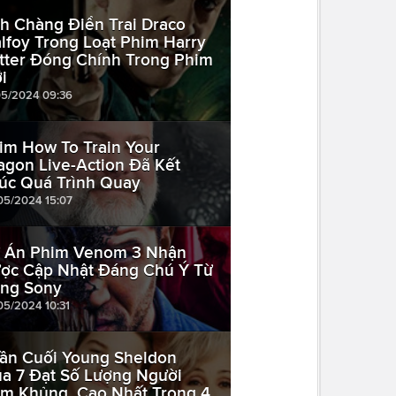
h Chàng Điển Trai Draco
lfoy Trong Loạt Phim Harry
tter Đóng Chính Trong Phim
i
05/2024 09:36
im How To Train Your
agon Live-Action Đã Kết
úc Quá Trình Quay
05/2024 15:07
 Án Phim Venom 3 Nhận
ợc Cập Nhật Đáng Chú Ý Từ
ng Sony
05/2024 10:31
ần Cuối Young Sheldon
a 7 Đạt Số Lượng Người
m Khủng, Cao Nhất Trong 4