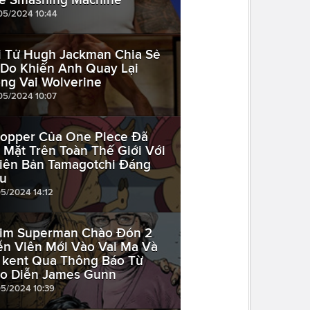
05/2024 10:44
i Tử Hugh Jackman Chia Sẻ
 Do Khiến Anh Quay Lại
ng Vai Wolverine
05/2024 10:07
opper Của One Piece Đã
 Mặt Trên Toàn Thế Giới Với
iên Bản Tamagotchi Đáng
u
05/2024 14:12
im Superman Chào Đón 2
ễn Viên Mới Vào Vai Ma Và
 kent Qua Thông Báo Từ
o Diễn James Gunn
05/2024 10:39