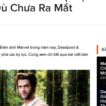
Dù Chưa Ra Mắt
 Điện ảnh Marvel trong năm nay, Deadpool &
B
 phá các kỷ lục. Cùng xem chi tiết qua bài viết bên
Ma
Ch
Mớ
22/
Dw
Gi
Hì
Th