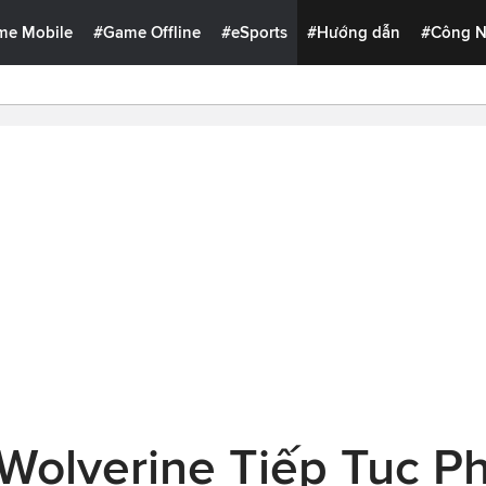
me Mobile
#Game Offline
#eSports
#Hướng dẫn
#Công 
Wolverine Tiếp Tục P