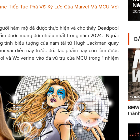
Nă
ine Tiếp Tục Phá Vỡ Kỷ Lực Của Marvel Và MCU Với
20/
người hâm mộ đã được thực hiện và cho thấy Deadpool
phẩm được mong đợi nhiều nhất trong năm 2024. Ngoài
BÀ
ng tính biểu tượng của nam tài tử Hugh Jackman quay
hỏi vai diễn này trước đó. Tác phẩm này còn làm được
ol và Wolverine vào đa vũ trụ của MCU trong 1 nhiệm
CÔNG
BMW g
thành