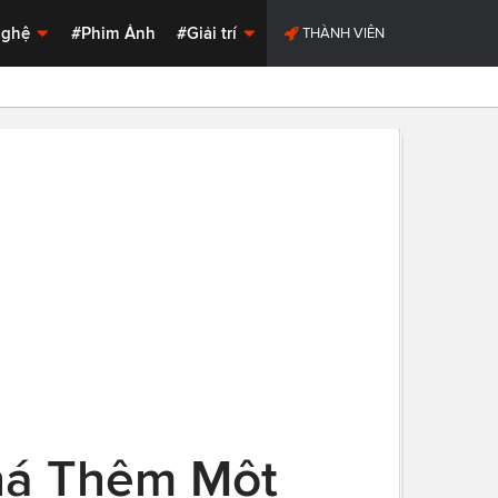
Nghệ
#Phim Ảnh
#Giải trí
THÀNH VIÊN
há Thêm Một