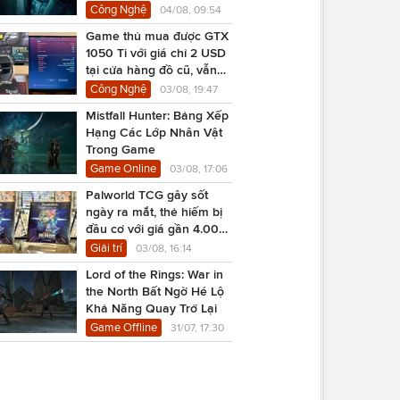
Công Nghệ
04/08, 09:54
Game thủ mua được GTX
1050 Ti với giá chỉ 2 USD
tại cửa hàng đồ cũ, vẫn
chạy Cyberpunk 2077
Công Nghệ
03/08, 19:47
Mistfall Hunter: Bảng Xếp
Hạng Các Lớp Nhân Vật
Trong Game
Game Online
03/08, 17:06
Palworld TCG gây sốt
ngày ra mắt, thẻ hiếm bị
đầu cơ với giá gần 4.000
USD
Giải trí
03/08, 16:14
Lord of the Rings: War in
the North Bất Ngờ Hé Lộ
Khả Năng Quay Trở Lại
Game Offline
31/07, 17:30