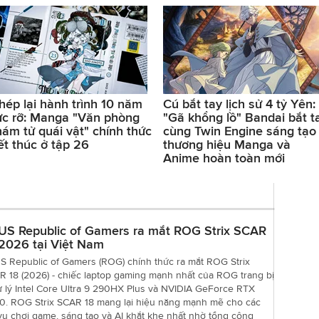
hép lại hành trình 10 năm
Cú bắt tay lịch sử 4 tỷ Yên:
ực rỡ: Manga "Văn phòng
"Gã khổng lồ" Bandai bắt t
hám tử quái vật" chính thức
cùng Twin Engine sáng tạo
ết thúc ở tập 26
thương hiệu Manga và
Anime hoàn toàn mới
US Republic of Gamers ra mắt ROG Strix SCAR
2026 tại Việt Nam
S Republic of Gamers (ROG) chính thức ra mắt ROG Strix
R 18 (2026) - chiếc laptop gaming mạnh nhất của ROG trang bị
ử lý Intel Core Ultra 9 290HX Plus và NVIDIA GeForce RTX
0. ROG Strix SCAR 18 mang lại hiệu năng mạnh mẽ cho các
vụ chơi game, sáng tạo và AI khắt khe nhất nhờ tổng công