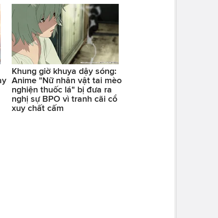
Khung giờ khuya dậy sóng:
ay
Anime "Nữ nhân vật tai mèo
nghiện thuốc lá" bị đưa ra
nghị sự BPO vì tranh cãi cổ
xuy chất cấm