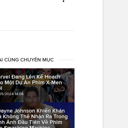
ÀI CÙNG CHUYÊN MỤC
rvel Đang Lên Kế Hoạch
o Một Dự Án Phim X-Men
i
05/2024 14:06
ayne Johnson Khiến Khán
ả Không Thể Nhận Ra Trong
nh Ảnh Đầu Tiên Về Phim
e Smashing Machine