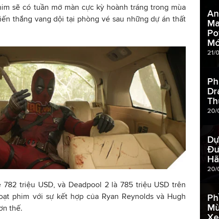
him sẽ có tuần mở màn cực kỳ hoành tráng trong mùa
An
iến thắng vang dội tại phòng vé sau những dự án thất
Ma
Po
Mớ
21/
Ph
Dr
Th
20/
Dự
Đư
Hã
20/
 782 triệu USD, và Deadpool 2 là 785 triệu USD trên
loạt phim với sự kết hợp của Ryan Reynolds và Hugh
Ph
Mù
ơn thế.
Xe