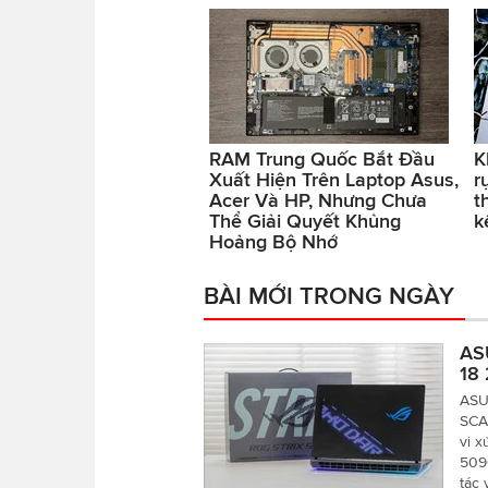
RAM Trung Quốc Bắt Đầu
K
Xuất Hiện Trên Laptop Asus,
r
Acer Và HP, Nhưng Chưa
t
Thể Giải Quyết Khủng
k
Hoảng Bộ Nhớ
BÀI MỚI TRONG NGÀY
AS
18 
ASU
SCA
vi x
509
tác 