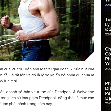
22/
Tà
Lý
Đó
22/
Ch
Có
Ph
Yê
n của Vũ trụ Điện ảnh Marvel giai đoạn 5. Sức hút của
21/
n cầu là rất lớn và đó là lý do khiến bộ phim dù chưa ra
kỷ lục mới.
Ph
Di
iết, doanh số bán vé trước của Deadpool & Wolverine
Pa
 trong lịch sử loạt phim Deadpool, đồng thời là mức cao
Đạ
21/
 được phát hành trong năm nay.