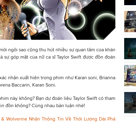
 mời ngôi sao cũng thu hút nhiều sự quan tâm của khán
là sự góp mặt của nữ ca sĩ Taylor Swift được đồn đoán
ác nhận xuất hiện trong phim như Karan soni, Brianna
orena Baccarin, Karan Soni.
him này không? Bạn dự đoán liệu Taylor Swift có tham
tin đồn không? Cùng nhau bàn luận nhé!
& Wolverine Nhận Thông Tin Về Thời Lượng Dài Phá