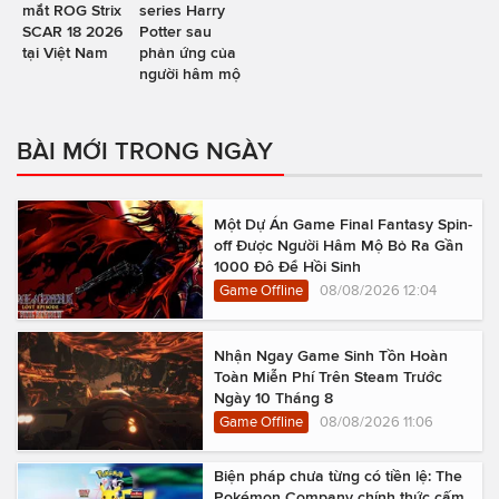
mắt ROG Strix
series Harry
SCAR 18 2026
Potter sau
tại Việt Nam
phản ứng của
người hâm mộ
BÀI MỚI TRONG NGÀY
Một Dự Án Game Final Fantasy Spin-
off Được Người Hâm Mộ Bỏ Ra Gần
1000 Đô Để Hồi Sinh
Game Offline
08/08/2026 12:04
Nhận Ngay Game Sinh Tồn Hoàn
Toàn Miễn Phí Trên Steam Trước
Ngày 10 Tháng 8
Game Offline
08/08/2026 11:06
Biện pháp chưa từng có tiền lệ: The
Pokémon Company chính thức cấm