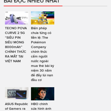
BÀI ĐỌC NHIỀU NHẤT
TECNO POVA
Biện pháp
CURVE 2 5G
chưa từng có
“SIÊU PIN
tiền lệ: The
SIÊU MỎNG
Pokémon
8000mAh”
Company
CHÍNH THỨC
chính thức
RA MẮT TẠI
cấm người
VIỆT NAM
nước ngoài
mua thẻ bài kỷ
niệm 30 năm
để đẩy lùi nạn
đầu cơ
ASUS Republic
HBO chỉnh
of Gamers ra
sửa hình ảnh