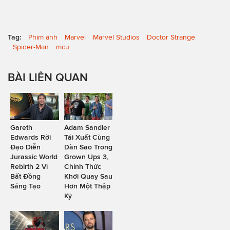
Tag:
Phim ảnh
Marvel
Marvel Studios
Doctor Strange
Spider-Man
mcu
BÀI LIÊN QUAN
Gareth
Adam Sandler
Edwards Rời
Tái Xuất Cùng
Đạo Diễn
Dàn Sao Trong
Jurassic World
Grown Ups 3,
Rebirth 2 Vì
Chính Thức
Bất Đồng
Khởi Quay Sau
Sáng Tạo
Hơn Một Thập
Kỷ