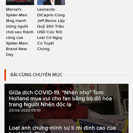
Marvel's
Leonardo
Spider-Man
DiCaprio Cùng
tăng mạnh
Jeff Bezos Lập
lượng người
Quỹ 200 Triệu
chơi sau thành
USD Cứu 100
công của
Loài Có Nguy
Spider-Man:
Cơ Tuyệt
Brand New
Chủng
Day
BÀI CÙNG CHUYÊN MỤC
Giữa dịch COVID-19, "Nhện nhọ" Tom
Holland mua vui cho fan bằng bộ đồ hóa
trang Người Nhện độc lạ
25/04/2020 09:10
Loạt ảnh chứng minh sự tỉ mỉ đỉnh cao của