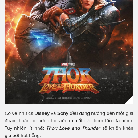
Có vẻ như cả
Disney
và
Sony
đều đang hướng đến một giai
đoạn thuận lợi hơn cho việc ra mắt các bom tấn cỉa mình.
Tuy nhiên, ít nhất
Thor: Love and Thunder
sẽ khiến khán
giả bớt hụt hẫng.