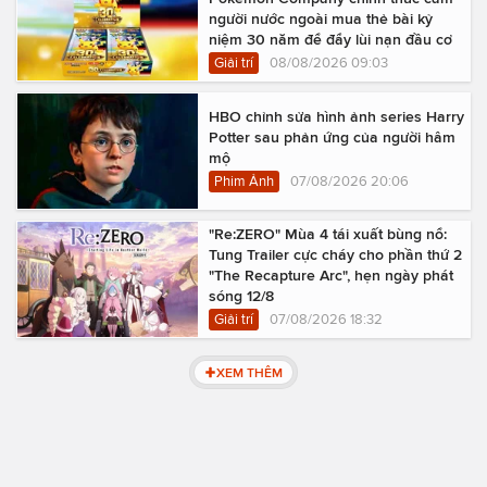
người nước ngoài mua thẻ bài kỷ
niệm 30 năm để đẩy lùi nạn đầu cơ
Giải trí
08/08/2026 09:03
HBO chỉnh sửa hình ảnh series Harry
Potter sau phản ứng của người hâm
mộ
Phim Ảnh
07/08/2026 20:06
"Re:ZERO" Mùa 4 tái xuất bùng nổ:
Tung Trailer cực cháy cho phần thứ 2
"The Recapture Arc", hẹn ngày phát
sóng 12/8
Giải trí
07/08/2026 18:32
XEM THÊM