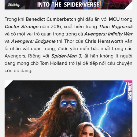
Trong khi
Benedict Cumberbatch
ghi dấu ấn với
MCU
trong
Doctor Strange
năm 2016, xuất hiện trong
Thor: Ragnarok
và có một vai trò quan trọng trong cả
Avengers: Infinity War
và
Avengers: Endgame
thì Thor của
Chris Hemsworth
vẫn
là nhân vật quan trọng, được yêu mến bậc nhất trong các
Avengers. Riêng với
Spider-Man 3
, ắt hẳn không ít người
đang mong chờ
Tom Holland
trở lại để tiếp nối câu chuyện
còn dở dang.