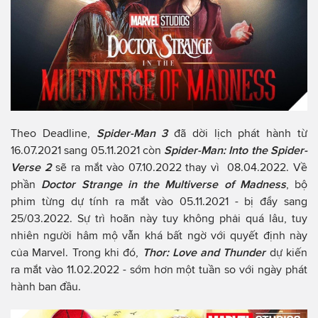
Theo Deadline,
Spider-Man 3
đã dời lịch phát hành từ
16.07.2021 sang 05.11.2021 còn
Spider-Man: Into the Spider-
Verse 2
sẽ ra mắt vào 07.10.2022 thay vì 08.04.2022. Về
phần
Doctor Strange in the Multiverse of Madness
, bộ
phim từng dự tính ra mắt vào 05.11.2021 - bị đẩy sang
25/03.2022. Sự trì hoãn này tuy không phải quá lâu, tuy
nhiên người hâm mộ vẫn khá bất ngờ với quyết định này
của Marvel. Trong khi đó,
Thor: Love and Thunder
dự kiến
ra mắt vào 11.02.2022 - sớm hơn một tuần so với ngày phát
hành ban đầu.