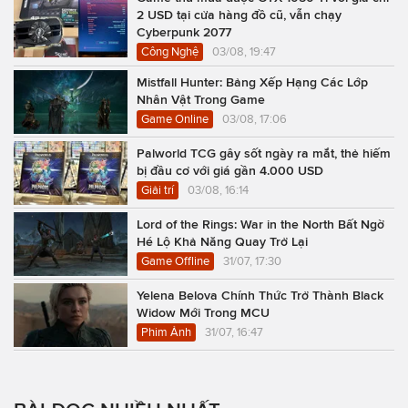
2 USD tại cửa hàng đồ cũ, vẫn chạy
Cyberpunk 2077
Công Nghệ
03/08, 19:47
Mistfall Hunter: Bảng Xếp Hạng Các Lớp
Nhân Vật Trong Game
Game Online
03/08, 17:06
Palworld TCG gây sốt ngày ra mắt, thẻ hiếm
bị đầu cơ với giá gần 4.000 USD
Giải trí
03/08, 16:14
Lord of the Rings: War in the North Bất Ngờ
Hé Lộ Khả Năng Quay Trở Lại
Game Offline
31/07, 17:30
Yelena Belova Chính Thức Trở Thành Black
Widow Mới Trong MCU
Phim Ảnh
31/07, 16:47