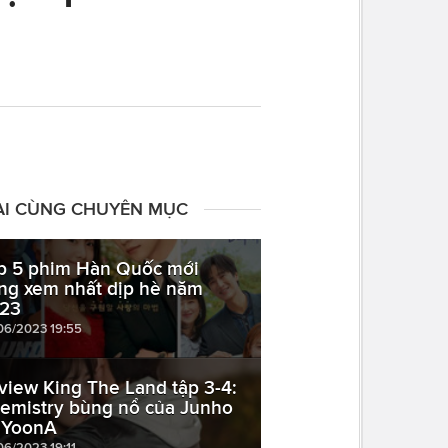
ÀI CÙNG CHUYÊN MỤC
p 5 phim Hàn Quốc mới
ng xem nhất dịp hè năm
23
06/2023 19:55
view King The Land tập 3-4:
emistry bùng nổ của Junho
 YoonA
06/2023 19:11