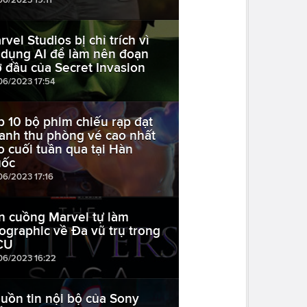
rvel Studios bị chỉ trích vì
 dụng AI để làm nên đoạn
 đầu của Secret Invasion
06/2023 17:54
p 10 bộ phim chiếu rạp đạt
anh thu phòng vé cao nhất
o cuối tuần qua tại Hàn
ốc
06/2023 17:16
n cuồng Marvel tự làm
fographic về Đa vũ trụ trong
CU
06/2023 16:22
uồn tin nội bộ của Sony