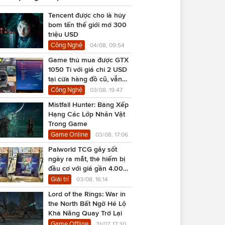
Tencent được cho là hủy
bom tấn thế giới mở 300
triệu USD
Công Nghệ
04/08, 09:54
Game thủ mua được GTX
1050 Ti với giá chỉ 2 USD
tại cửa hàng đồ cũ, vẫn
chạy Cyberpunk 2077
Công Nghệ
03/08, 19:47
Mistfall Hunter: Bảng Xếp
Hạng Các Lớp Nhân Vật
Trong Game
Game Online
03/08, 17:06
Palworld TCG gây sốt
ngày ra mắt, thẻ hiếm bị
đầu cơ với giá gần 4.000
USD
Giải trí
03/08, 16:14
Lord of the Rings: War in
the North Bất Ngờ Hé Lộ
Khả Năng Quay Trở Lại
Game Offline
31/07, 17:30