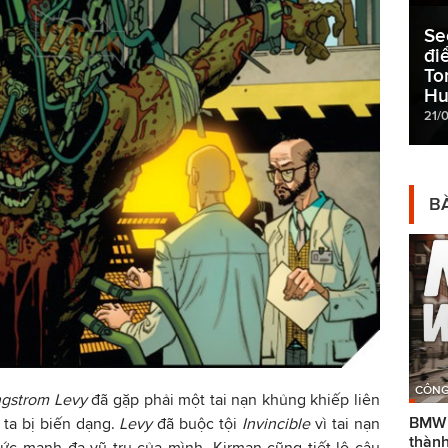
Se
đi
To
Hu
21/
BÀ
CÔNG
gstrom Levy
đã gặp phải một tai nạn khủng khiếp liên
BMW g
ta bị biến dạng.
Levy
đã buộc tội
Invincible
vì tai nạn
thành
sức mạnh đa vũ trụ của mình. Kirman cũng tiết lộ câu