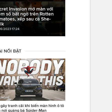
cret Invasion mở màn với
ểm số bất ngờ trên Rotten
matoes, xếp sau cả She-
lk
06/2023 17:24
I NỔI BẬT
 NGHỆ
ây tranh cãi khi biến màn hình ô tô
 nơi quảng bá Spider-Man