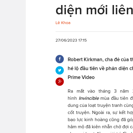
diện mới liê
Lê Khoa
27/06/2023 17:15
Robert Kirkman, cha đẻ của t
hé lộ đầu tiên về phản diện 
Prime Video
Ra mắt vào tháng 3 năm 
hình
Invincible
mùa đầu tiên đ
dung của loạt truyện tranh cùn
cốt truyện. Ngoài ra, sự kết 
bạo lực kinh hoàng cũng đã g
hâm mộ đã kiên nhẫn chờ đợi cá