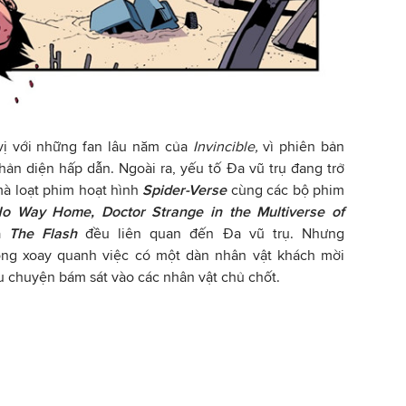
 vị với những fan lâu năm của
Invincible,
vì phiên bản
hản diện hấp dẫn. Ngoài ra, yếu tố Đa vũ trụ đang trở
mà loạt phim hoạt hình
Spider-Verse
cùng các bộ phim
No Way Home, Doctor Strange in the Multiverse of
là
The Flash
đều liên quan đến Đa vũ trụ. Nhưng
ông xoay quanh việc có một dàn nhân vật khách mời
u chuyện bám sát vào các nhân vật chủ chốt.