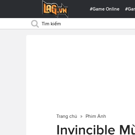
#Game Online
#Ga
Trang chủ
Phim Ảnh
Invincible M