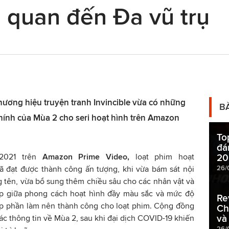
n quan đến Đa vũ trụ
hương hiệu truyện tranh Invincible vừa có những
B
chính của Mùa 2 cho seri hoạt hình trên Amazon
To
đá
2021 trên
Amazon Prime Video,
loạt phim hoạt
20
26/
ã đạt được thành công ấn tượng, khi vừa bám sát nội
g tên, vừa bổ sung thêm chiều sâu cho các nhân vật và
hợp giữa phong cách hoạt hình đầy màu sắc và mức độ
Re
óp phần làm nên thành công cho loạt phim. Cộng đồng
Ch
và
c thông tin về Mùa 2, sau khi đại dịch COVID-19 khiến
26/