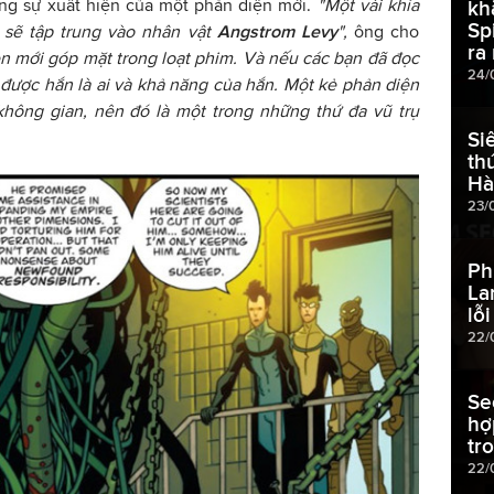
g sự xuất hiện của một phản diện mới.
"Một vài khía
kh
Sp
 sẽ tập trung vào nhân vật
Angstrom Levy
",
ông cho
ra
ện mới góp mặt trong loạt phim. Và nếu các bạn đã đọc
24/
 được hắn là ai và khả năng của hắn. Một kẻ phản diện
không gian, nên đó là một trong những thứ đa vũ trụ
Si
th
Hà
23/
Ph
La
lỗi
22/
Se
hợ
tr
22/