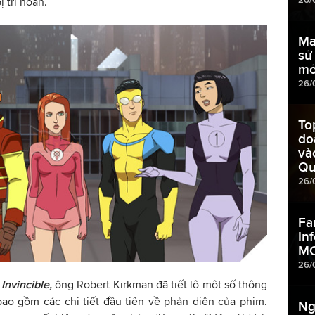
ị trì hoãn.
Ma
sử
mở
26/
To
do
và
Qu
26/
Fa
In
M
26/
n
Invincible,
ông Robert Kirkman đã tiết lộ một số thông
bao gồm các chi tiết đầu tiên về phản diện của phim.
Ng