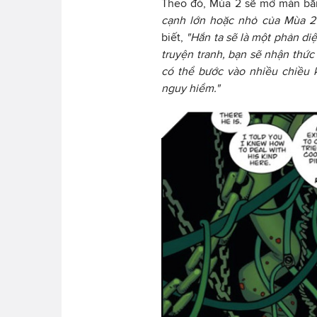
Theo đó, Mùa 2 sẽ mở màn bằn
cạnh lớn hoặc nhỏ của Mùa 2
biết,
"Hắn ta sẽ là một phản di
truyện tranh, bạn sẽ nhận thức
có thể bước vào nhiều chiều 
nguy hiểm."