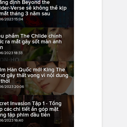
ẳng định Beyond the
ider-Verse sẽ không thể kịp
 mắt tháng 3 năm sau
06/2023 15:04
êu phẩm The Childe chính
ức ra mắt gây sốt màn ảnh
n
06/2023 18:33
im Hàn Quốc mới King The
nd gây thất vọng vì nội dung
 thời
06/2023 20:06
cret Invasion Tập 1 - Tổng
p các chi tiết ẩn góp mặt
ong tập phim đầu tiên
06/2023 16:40