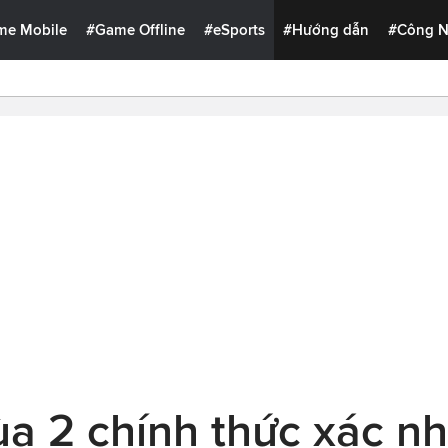
me Mobile
#Game Offline
#eSports
#Hướng dẫn
#Công 
ùa 2 chính thức xác n