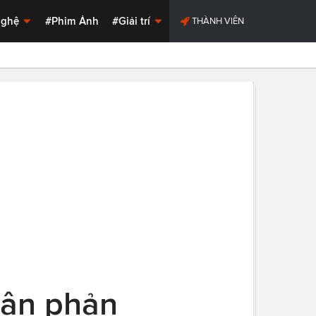
Nghệ
#Phim Ảnh
#Giải trí
THÀNH VIÊN
hận phản