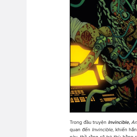
Trong đầu truyện
Invincible,
An
quan đến
Invincible,
khiến hắn 
này, thề rằng sẽ trả thù bằng 