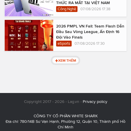
THỨC RA MẮT TẠI VIỆT NAM
Công Nghệ
07/08/2026 17:38
2026 PMPL VN Fall: Team Flash Dẫn
Đầu Sau Vòng League, Ấn Định 16
Đội Vào Finals
eSports
07/08/2026 17:30
XEM THÊM
Copyright 2017 - 2026 - Lag.vn -
Privacy policy
CÔNG TY CỔ PHẦN WHITE SHARK
Địa chỉ: 780/14B Sư Vạn Hạnh, Phường 12, Quận 10, Thành phố Hồ
Chí Minh