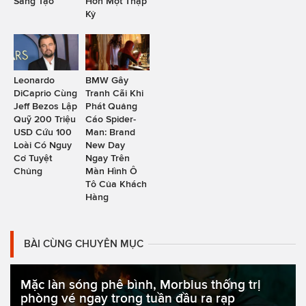
Sáng Tạo
Hơn Một Thập
Kỷ
Leonardo
BMW Gây
DiCaprio Cùng
Tranh Cãi Khi
Jeff Bezos Lập
Phát Quảng
Quỹ 200 Triệu
Cáo Spider-
USD Cứu 100
Man: Brand
Loài Có Nguy
New Day
Cơ Tuyệt
Ngay Trên
Chủng
Màn Hình Ô
Tô Của Khách
Hàng
BÀI CÙNG CHUYÊN MỤC
Mặc làn sóng phê bình, Morbius thống trị
phòng vé ngay trong tuần đầu ra rạp