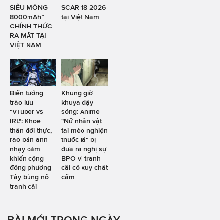
SIÊU MỎNG
SCAR 18 2026
8000mAh”
tại Việt Nam
CHÍNH THỨC
RA MẮT TẠI
VIỆT NAM
Biến tướng
Khung giờ
trào lưu
khuya dậy
"VTuber vs
sóng: Anime
IRL": Khoe
"Nữ nhân vật
thân đời thực,
tai mèo nghiện
rao bán ảnh
thuốc lá" bị
nhạy cảm
đưa ra nghị sự
khiến cộng
BPO vì tranh
đồng phương
cãi cổ xuy chất
Tây bùng nổ
cấm
tranh cãi
BÀI MỚI TRONG NGÀY