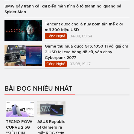
BMW gây tranh cãi khi biến màn hình ô tô thành nơi quảng bá
Spider-Man
Tencent được cho là hủy bom tấn thế giới
mở 300 triệu USD
Công Nghệ
04/08, 09:54
Game thủ mua được GTX 1050 Ti với giá chỉ
2 USD tại cửa hàng đồ cũ, vẫn chạy
Cyberpunk 2077
Công Nghệ
03/08, 19:47
BÀI ĐỌC NHIỀU NHẤT
TECNO POVA
ASUS Republic
CURVE 2 5G
of Gamers ra
“SIÊU PIN
mắt ROG Strix