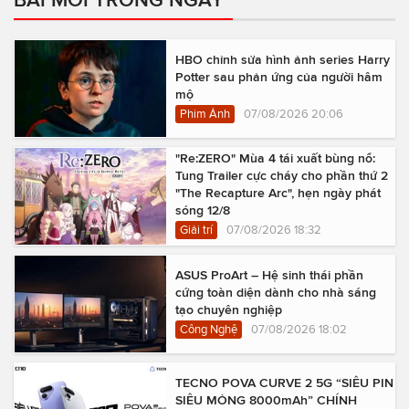
HBO chỉnh sửa hình ảnh series Harry
Potter sau phản ứng của người hâm
mộ
Phim Ảnh
07/08/2026 20:06
"Re:ZERO" Mùa 4 tái xuất bùng nổ:
Tung Trailer cực cháy cho phần thứ 2
"The Recapture Arc", hẹn ngày phát
sóng 12/8
Giải trí
07/08/2026 18:32
ASUS ProArt – Hệ sinh thái phần
cứng toàn diện dành cho nhà sáng
tạo chuyên nghiệp
Công Nghệ
07/08/2026 18:02
TECNO POVA CURVE 2 5G “SIÊU PIN
SIÊU MỎNG 8000mAh” CHÍNH