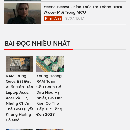
Yelena Belova Chính Thức Trở Thành Black
Widow Mới Trong MCU
Phim Ảnh
31/07, 16:47
BÀI ĐỌC NHIỀU NHẤT
RAM Trung
Khủng Hoảng
Quốc Bắt Đầu
RAM Toàn
Xuất Hiện Trên
Cầu Chưa Có
Laptop Asus,
Dấu Hiệu Hạ
Acer Và HP,
Nhiệt, Giá Linh
Nhưng Chưa
Kiện Có Thể
Thể Giải Quyết
Tiếp Tục Tăng
Khủng Hoảng
Đến 2028
Bộ Nhớ