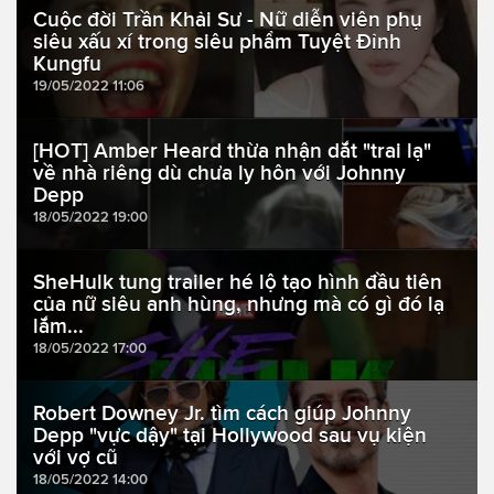
Cuộc đời Trần Khải Sư - Nữ diễn viên phụ
siêu xấu xí trong siêu phẩm Tuyệt Đỉnh
Kungfu
19/05/2022 11:06
[HOT] Amber Heard thừa nhận dắt "trai lạ"
về nhà riêng dù chưa ly hôn với Johnny
Depp
18/05/2022 19:00
SheHulk tung trailer hé lộ tạo hình đầu tiên
của nữ siêu anh hùng, nhưng mà có gì đó lạ
lắm...
18/05/2022 17:00
Robert Downey Jr. tìm cách giúp Johnny
Depp "vực dậy" tại Hollywood sau vụ kiện
với vợ cũ
18/05/2022 14:00