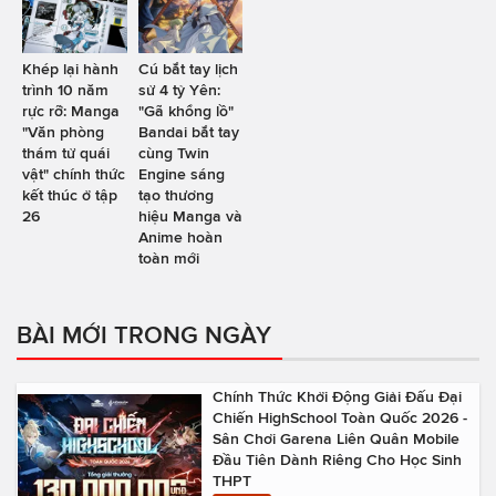
Khép lại hành
Cú bắt tay lịch
trình 10 năm
sử 4 tỷ Yên:
rực rỡ: Manga
"Gã khổng lồ"
"Văn phòng
Bandai bắt tay
thám tử quái
cùng Twin
vật" chính thức
Engine sáng
kết thúc ở tập
tạo thương
26
hiệu Manga và
Anime hoàn
toàn mới
BÀI MỚI TRONG NGÀY
Chính Thức Khởi Động Giải Đấu Đại
Chiến HighSchool Toàn Quốc 2026 -
Sân Chơi Garena Liên Quân Mobile
Đầu Tiên Dành Riêng Cho Học Sinh
THPT