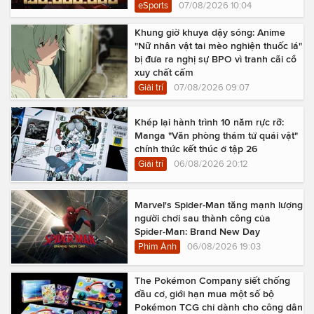
eSports
07/08/2026 10:04
Khung giờ khuya dậy sóng: Anime
"Nữ nhân vật tai mèo nghiện thuốc lá"
bị đưa ra nghị sự BPO vì tranh cãi cổ
xuy chất cấm
Giải trí
07/08/2026 09:07
Khép lại hành trình 10 năm rực rỡ:
Manga "Văn phòng thám tử quái vật"
chính thức kết thúc ở tập 26
Giải trí
06/08/2026 20:12
Marvel's Spider-Man tăng mạnh lượng
người chơi sau thành công của
Spider-Man: Brand New Day
Phim Ảnh
06/08/2026 19:03
The Pokémon Company siết chống
đầu cơ, giới hạn mua một số bộ
Pokémon TCG chỉ dành cho công dân