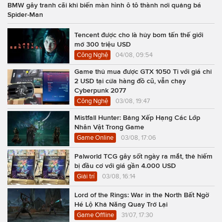
BMW gây tranh cãi khi biến màn hình ô tô thành nơi quảng bá
Spider-Man
Tencent được cho là hủy bom tấn thế giới
mở 300 triệu USD
Công Nghệ
04/08, 09:54
Game thủ mua được GTX 1050 Ti với giá chỉ
2 USD tại cửa hàng đồ cũ, vẫn chạy
Cyberpunk 2077
Công Nghệ
03/08, 19:47
Mistfall Hunter: Bảng Xếp Hạng Các Lớp
Nhân Vật Trong Game
Game Online
03/08, 17:06
Palworld TCG gây sốt ngày ra mắt, thẻ hiếm
bị đầu cơ với giá gần 4.000 USD
Giải trí
03/08, 16:14
Lord of the Rings: War in the North Bất Ngờ
Hé Lộ Khả Năng Quay Trở Lại
Game Offline
31/07, 17:30