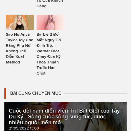
Tô Của Khách
Hàng
Sao Nữ Anya
Barbie 2 Đối
Taylor-Joy Cho
Mặt Nguy Cơ
Rằng Phụ Nữ
Đình Trệ,
Không Thể
Warner Bros.
Diễn Xuất
Chạy Đua Ký
Method
Thỏa Thuận
Trước Hạn
Chót
BÀI CÙNG CHUYÊN MỤC
Cuộc đời nam diễn viên Trư Bát Giới của Tây
Du Ký - Sống cuộc sống sung túc, được
nhiều người mến mộ
21/05/2022 13:00