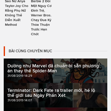
Sao Nữ Anya
Barbie 2 Đối
Taylor-Joy Cho
Mặt Nguy Cơ
Rằng Phụ Nữ
Đình Trệ,
Không Thể
Warner Bros.
Diễn Xuất
Chạy Đua Ký
Method
Thỏa Thuận
Trước Hạn
Chót
BÀI CÙNG CHUYÊN MỤC
Dường như Marvel đã chuẩn bị sẵn phương
án thay thế Spider-Man
31/08/2019 14:29
Terminator: Dark Fate ra trailer mới, hé lộ
thế giới sau Ngày Phán Xét
31/08/2019 14:07