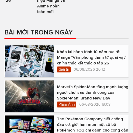
26
hiệu Manga và
Anime hoàn
toàn mới
BÀI MỚI TRONG NGÀY
Khép lại hành trình 10 năm rực rỡ:
Manga "Văn phòng thám tử quái vật"
chính thức kết thúc ở tập 26
Giải trí
06/08/2026 20:12
Marvel's Spider-Man tăng mạnh lượng
người chơi sau thành công của
Spider-Man: Brand New Day
Phim Ảnh
06/08/2026 19:03
The Pokémon Company siết chống
đầu cơ, giới hạn mua một số bộ
Pokémon TCG chỉ dành cho công dân