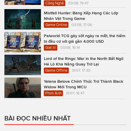
Công Nghệ
03/08, 19:47
Mistfall Hunter: Bảng Xếp Hạng Các Lớp
Nhân Vật Trong Game
Game Online
03/08, 17:06
Palworld TCG gây sốt ngày ra mắt, thẻ hiếm
bị đầu cơ với giá gần 4.000 USD
Giải trí
03/08, 16:14
Lord of the Rings: War in the North Bất Ngờ
Hé Lộ Khả Năng Quay Trở Lại
Game Offline
31/07, 17:30
Yelena Belova Chính Thức Trở Thành Black
Widow Mới Trong MCU
Phim Ảnh
31/07, 16:47
BÀI ĐỌC NHIỀU NHẤT