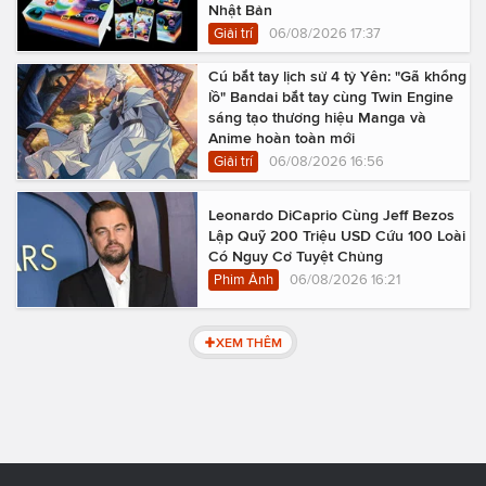
Nhật Bản
Giải trí
06/08/2026 17:37
Cú bắt tay lịch sử 4 tỷ Yên: "Gã khổng
lồ" Bandai bắt tay cùng Twin Engine
sáng tạo thương hiệu Manga và
Anime hoàn toàn mới
Giải trí
06/08/2026 16:56
Leonardo DiCaprio Cùng Jeff Bezos
Lập Quỹ 200 Triệu USD Cứu 100 Loài
Có Nguy Cơ Tuyệt Chủng
Phim Ảnh
06/08/2026 16:21
XEM THÊM