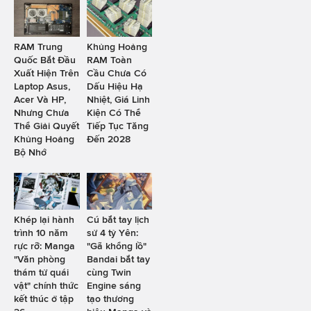
RAM Trung
Khủng Hoảng
Quốc Bắt Đầu
RAM Toàn
Xuất Hiện Trên
Cầu Chưa Có
Laptop Asus,
Dấu Hiệu Hạ
Acer Và HP,
Nhiệt, Giá Linh
Nhưng Chưa
Kiện Có Thể
Thể Giải Quyết
Tiếp Tục Tăng
Khủng Hoảng
Đến 2028
Bộ Nhớ
Khép lại hành
Cú bắt tay lịch
trình 10 năm
sử 4 tỷ Yên:
rực rỡ: Manga
"Gã khổng lồ"
"Văn phòng
Bandai bắt tay
thám tử quái
cùng Twin
vật" chính thức
Engine sáng
kết thúc ở tập
tạo thương