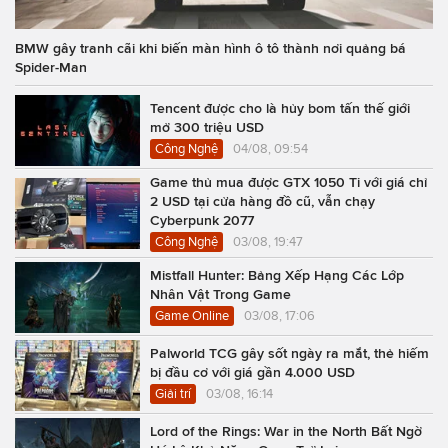
BMW gây tranh cãi khi biến màn hình ô tô thành nơi quảng bá
Spider-Man
Tencent được cho là hủy bom tấn thế giới
mở 300 triệu USD
Công Nghệ
04/08, 09:54
Game thủ mua được GTX 1050 Ti với giá chỉ
2 USD tại cửa hàng đồ cũ, vẫn chạy
Cyberpunk 2077
Công Nghệ
03/08, 19:47
Mistfall Hunter: Bảng Xếp Hạng Các Lớp
Nhân Vật Trong Game
Game Online
03/08, 17:06
Palworld TCG gây sốt ngày ra mắt, thẻ hiếm
bị đầu cơ với giá gần 4.000 USD
Giải trí
03/08, 16:14
Lord of the Rings: War in the North Bất Ngờ