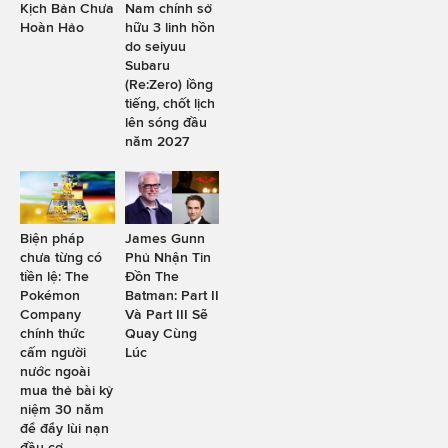
Kịch Bản Chưa
Nam chính sở
Hoàn Hảo
hữu 3 linh hồn
do seiyuu
Subaru
(Re:Zero) lồng
tiếng, chốt lịch
lên sóng đầu
năm 2027
Biện pháp
James Gunn
chưa từng có
Phủ Nhận Tin
tiền lệ: The
Đồn The
Pokémon
Batman: Part II
Company
Và Part III Sẽ
chính thức
Quay Cùng
cấm người
Lúc
nước ngoài
mua thẻ bài kỷ
niệm 30 năm
để đẩy lùi nạn
đầu cơ