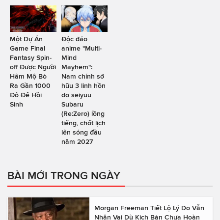
Một Dự Án
Độc đáo
Game Final
anime "Multi-
Fantasy Spin-
Mind
off Được Người
Mayhem":
Hâm Mộ Bỏ
Nam chính sở
Ra Gần 1000
hữu 3 linh hồn
Đô Để Hồi
do seiyuu
Sinh
Subaru
(Re:Zero) lồng
tiếng, chốt lịch
lên sóng đầu
năm 2027
BÀI MỚI TRONG NGÀY
Morgan Freeman Tiết Lộ Lý Do Vẫn
Nhận Vai Dù Kịch Bản Chưa Hoàn