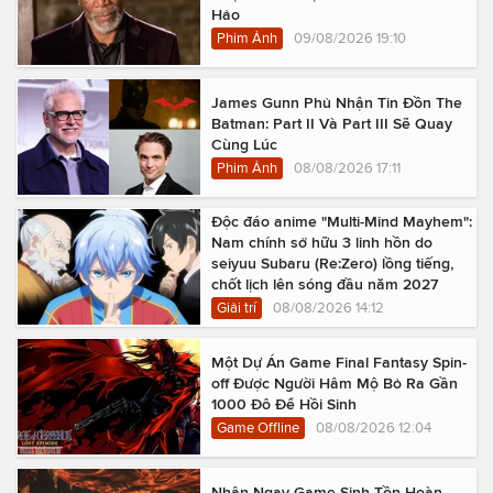
Hảo
Phim Ảnh
09/08/2026 19:10
James Gunn Phủ Nhận Tin Đồn The
Batman: Part II Và Part III Sẽ Quay
Cùng Lúc
Phim Ảnh
08/08/2026 17:11
Độc đáo anime "Multi-Mind Mayhem":
Nam chính sở hữu 3 linh hồn do
seiyuu Subaru (Re:Zero) lồng tiếng,
chốt lịch lên sóng đầu năm 2027
Giải trí
08/08/2026 14:12
Một Dự Án Game Final Fantasy Spin-
off Được Người Hâm Mộ Bỏ Ra Gần
1000 Đô Để Hồi Sinh
Game Offline
08/08/2026 12:04
Nhận Ngay Game Sinh Tồn Hoàn