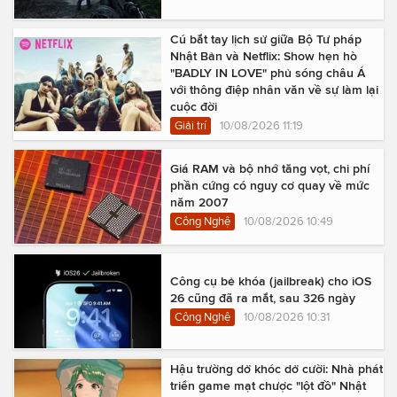
Cú bắt tay lịch sử giữa Bộ Tư pháp
Nhật Bản và Netflix: Show hẹn hò
"BADLY IN LOVE" phủ sóng châu Á
với thông điệp nhân văn về sự làm lại
cuộc đời
Giải trí
10/08/2026 11:19
Giá RAM và bộ nhớ tăng vọt, chi phí
phần cứng có nguy cơ quay về mức
năm 2007
Công Nghệ
10/08/2026 10:49
Công cụ bẻ khóa (jailbreak) cho iOS
26 cũng đã ra mắt, sau 326 ngày
Công Nghệ
10/08/2026 10:31
Hậu trường dở khóc dở cười: Nhà phát
triển game mạt chược "lột đồ" Nhật