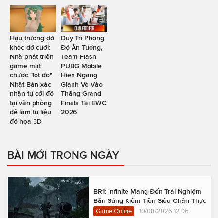
Hậu trường dở
Duy Trì Phong
khóc dở cười:
Độ Ấn Tượng,
Nhà phát triển
Team Flash
game mạt
PUBG Mobile
chược "lột đồ"
Hiên Ngang
Nhật Bản xác
Giành Vé Vào
nhận tự cởi đồ
Thẳng Grand
tại văn phòng
Finals Tại EWC
để làm tư liệu
2026
đồ họa 3D
BÀI MỚI TRONG NGÀY
BR1: Infinite Mang Đến Trải Nghiệm
Bắn Súng Kiếm Tiền Siêu Chân Thực
Game Online
10/08/2026 12:06