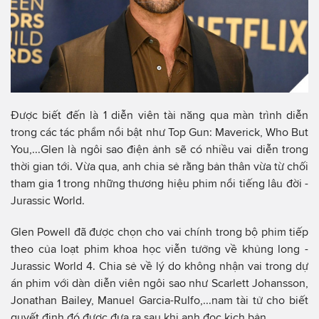
Được biết đến là 1 diễn viên tài năng qua màn trình diễn
trong các tác phẩm nổi bật như Top Gun: Maverick, Who But
You,...Glen là ngôi sao điện ảnh sẽ có nhiều vai diễn trong
thời gian tới. Vừa qua, anh chia sẻ rằng bản thân vừa từ chối
tham gia 1 trong những thương hiệu phim nổi tiếng lâu đời -
Jurassic World.
Glen Powell đã được chọn cho vai chính trong bộ phim tiếp
theo của loạt phim khoa học viễn tưởng về khủng long -
Jurassic World 4. Chia sẻ về lý do không nhận vai trong dự
án phim với dàn diễn viên ngôi sao như Scarlett Johansson,
Jonathan Bailey, Manuel Garcia-Rulfo,...nam tài tử cho biết
quyết định đó được đưa ra sau khi anh đọc kịch bản.