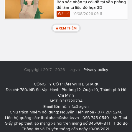
Bản xác nhận tự cởi đồ tại văn phòng
để làm tư liệu đồ họa 3D
Giải trí
10/08/2026 09:11
XEM THÊM
Copyright 2017 - 2026 - Lag.vn -
Privacy policy
CÔNG TY CỔ PHẦN WHITE SHARK
Địa chỉ: 780/14B Sư Vạn Hạnh, Phường 12, Quận 10, Thành phố Hồ
Chí Minh
MST: 0313720704
Email liên hệ:
info@lag.vn
Chịu trách nhiệm nội dung: Nguyễn Tiến Khoa - 077 261 5246
Liên hệ quảng cáo:
thoi.pham@sharks.vn
- 093 745 0540 - Mr. Thơi
Giấy phép thiết lập mạng xã hội trên mạng số 345/GP-BTTTT do Bộ
Thông tin và Truyền thông cấp ngày 10/06/2021.