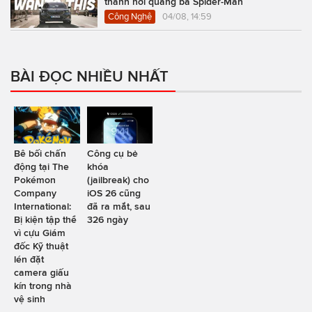
thành nơi quảng bá Spider-Man
Công Nghệ
04/08, 14:59
BÀI ĐỌC NHIỀU NHẤT
Bê bối chấn
Công cụ bẻ
động tại The
khóa
Pokémon
(jailbreak) cho
Company
iOS 26 cũng
International:
đã ra mắt, sau
Bị kiện tập thể
326 ngày
vì cựu Giám
đốc Kỹ thuật
lén đặt
camera giấu
kín trong nhà
vệ sinh