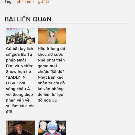
Tag:
phim ảnh
giải trí
BÀI LIÊN QUAN
Cú bắt tay lịch
Hậu trường dở
sử giữa Bộ Tư
khóc dở cười:
pháp Nhật
Nhà phát triển
Bản và Netflix:
game mạt
Show hẹn hò
chược "lột đồ"
"BADLY IN
Nhật Bản xác
LOVE" phủ
nhận tự cởi đồ
sóng châu Á
tại văn phòng
với thông điệp
để làm tư liệu
nhân văn về
đồ họa 3D
sự làm lại cuộc
đời