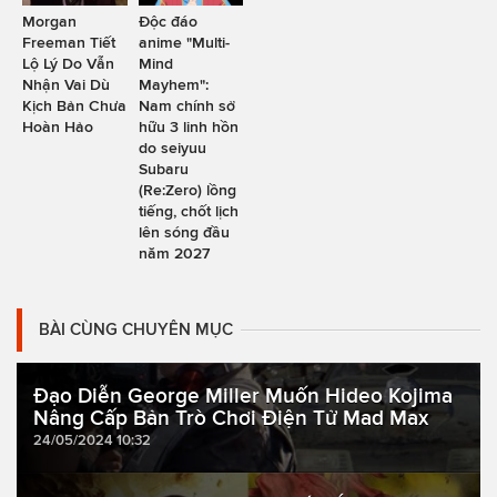
Morgan
Độc đáo
Freeman Tiết
anime "Multi-
Lộ Lý Do Vẫn
Mind
Nhận Vai Dù
Mayhem":
Kịch Bản Chưa
Nam chính sở
Hoàn Hảo
hữu 3 linh hồn
do seiyuu
Subaru
(Re:Zero) lồng
tiếng, chốt lịch
lên sóng đầu
năm 2027
BÀI CÙNG CHUYÊN MỤC
Đạo Diễn George Miller Muốn Hideo Kojima
Nâng Cấp Bản Trò Chơi Điện Tử Mad Max
24/05/2024 10:32