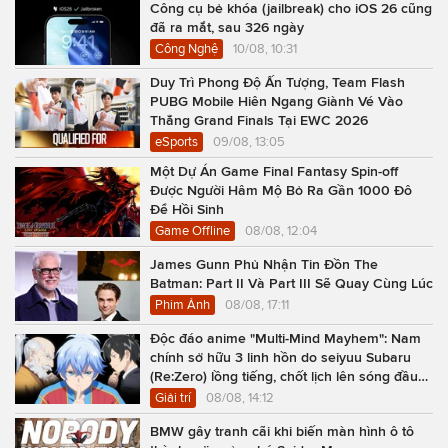
Công cụ bẻ khóa (jailbreak) cho iOS 26 cũng
đã ra mắt, sau 326 ngày
Công Nghệ
10/08, 10:31
Duy Trì Phong Độ Ấn Tượng, Team Flash
PUBG Mobile Hiên Ngang Giành Vé Vào
Thẳng Grand Finals Tại EWC 2026
eSports
09/08, 13:05
Một Dự Án Game Final Fantasy Spin-off
Được Người Hâm Mộ Bỏ Ra Gần 1000 Đô
Để Hồi Sinh
Game Offline
08/08, 12:04
James Gunn Phủ Nhận Tin Đồn The
Batman: Part II Và Part III Sẽ Quay Cùng Lúc
Phim Ảnh
08/08, 17:11
Độc đáo anime "Multi-Mind Mayhem": Nam
chính sở hữu 3 linh hồn do seiyuu Subaru
(Re:Zero) lồng tiếng, chốt lịch lên sóng đầu
năm 2027
Giải trí
08/08, 14:12
BMW gây tranh cãi khi biến màn hình ô tô