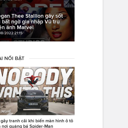
gan Thee Stallion gây sốt
i bất ngờ gia nhập Vũ trụ
ện ảnh Marvel
08/2022 21:15
I NỔI BẬT
 NGHỆ
ây tranh cãi khi biến màn hình ô tô
 nơi quảng bá Spider-Man