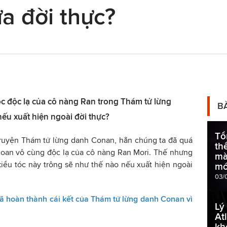
ữa đời thực?
tóc độc lạ của cô nàng Ran trong Thám tử lừng
B
ếu xuất hiện ngoài đời thực?
Tổ
truyện Thám tử lừng danh Conan, hẳn chúng ta đã quá
th
hoan vô cùng độc lạ của cô nàng Ran Mori. Thế nhưng
mà
iểu tóc này trông sẽ như thế nào nếu xuất hiện ngoài
mớ
03/
đã hoàn thành cái kết của Thám tử lừng danh Conan vì
Lý
At
kh