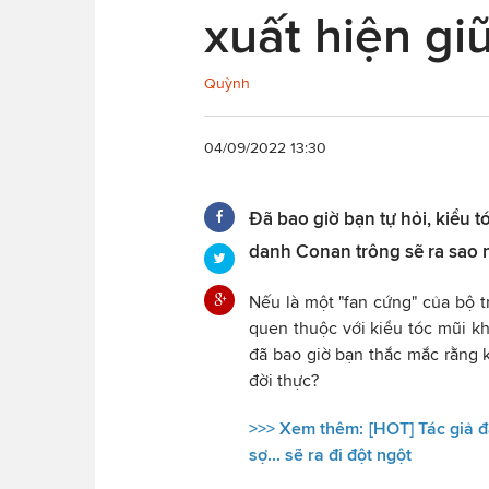
xuất hiện gi
Quỳnh
04/09/2022 13:30
Đã bao giờ bạn tự hỏi, kiểu 
danh Conan trông sẽ ra sao n
Nếu là một "fan cứng" của bộ 
quen thuộc với kiểu tóc mũi k
đã bao giờ bạn thắc mắc rằng k
đời thực?
>>> Xem thêm:
[HOT] Tác giả 
sợ... sẽ ra đi đột ngột