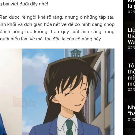
 bài viết đưới dây nhé!
là 
02/
 Ran được rẽ ngôi khá rõ ràng, nhưng ở những tập sau
ành khối và đơn giản hóa nét vẽ để có hình dạng chóp
Li
 đánh bóng tóc không theo quy luật ánh sáng trong
th
gười hiểu lầm về mái tóc độc lạ của cô nàng này.
Wa
02/
Tổ
th
mà
mớ
02/
Nh
"b
01/