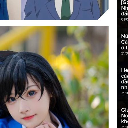
[G
Nh
đá
01/
Nữ
Cà
ở 
31/
Hé
củ
đầ
nh
31/
Gi
No
kh
31/