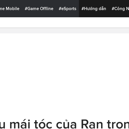
me Mobile
#Game Offline
#eSports
#Hướng dẫn
#Công 
u mái tóc của Ran tr