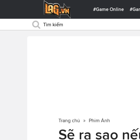
#Game Online
#Ga
Trang chủ
Phim Ảnh
Sẽ ra sao nế