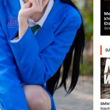
Me
kh
Đi
30/
BÀ
CÔNG
BMW g
thành