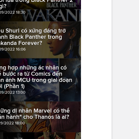
gì?
09/2022 18:30
ệu Shuri có xứng đáng trở
ành Black Panther trong
kanda Forever?
09/2022 16:06
ng hợp những ác nhân có
ể bước ra từ Comics đến
n ảnh MCU trong giai đoạn
i (Phần 1)
09/2022 13:00
ững dị nhân Marvel có thể
án hành" cho Thanos là ai?
09/2022 18:00