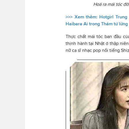
Hoá ra mái tóc đờ
>>> Xem thêm:
Hotgirl Trun
Haibara Ai trong Thám tử lừn
Thực chất mái tóc ban đầu của
thịnh hành tại Nhật ở thập niê
nữ ca sĩ nhạc pop nổi tiếng Sh