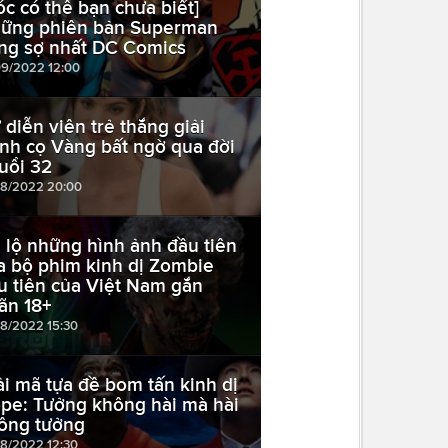
óc có thể bạn chưa biết]
ững phiên bản Superman
ng sợ nhất DC Comics
09/2022 12:00
 diễn viên trẻ thắng giải
nh cọ Vàng bất ngờ qua đời
tuổi 32
08/2022 20:00
 lộ những hình ảnh đầu tiên
a bộ phim kinh dị Zombie
u tiên của Việt Nam gắn
ãn 18+
08/2022 15:30
ải mã tựa đề bom tấn kinh dị
pe: Tưởng không hài mà hài
ông tưởng
08/2022 12:30