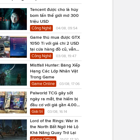
Tencent được cho là hủy
bom tấn thế giới mở 300
triệu USD
Công Nghệ
04/08, 09:54
Game thủ mua được GTX
1050 Ti với giá chỉ 2 USD
tại cửa hàng đồ cũ, vẫn
chạy Cyberpunk 2077
Công Nghệ
03/08, 19:47
Mistfall Hunter: Bảng Xếp
Hạng Các Lớp Nhân Vật
Trong Game
Game Online
03/08, 17:06
Palworld TCG gây sốt
ngày ra mắt, thẻ hiếm bị
đầu cơ với giá gần 4.000
USD
Giải trí
03/08, 16:14
Lord of the Rings: War in
the North Bất Ngờ Hé Lộ
Khả Năng Quay Trở Lại
Game Offline
31/07, 17:30