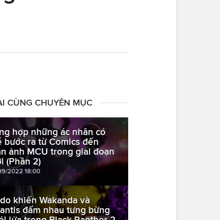
ÀI CÙNG CHUYÊN MỤC
ng hợp những ác nhân có
ể bước ra từ Comics đến
n ảnh MCU trong giai đoạn
i (Phần 2)
09/2022 18:00
 do khiến Wakanda và
lantis đấm nhau tưng bừng
ói lửa trong Black Panther 2