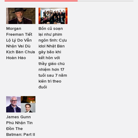
Morgan
Bổn cũ soạn
Freeman Tiết
lại như phim
Lộ Lý Do Vẫn
ngôn tình: Cựu
Nhận Vai Dù
idol Nhật Bản
Kịch Bản Chưa
gây bão khi
Hoàn Hảo
kết hôn với
thầy giáo chủ
nhiệm hơn 17
tuổi sau 7 năm
kiên trì theo
đuổi
James Gunn
Phủ Nhận Tin
Đồn The
Batman: Part II