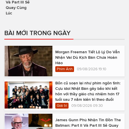
Và Part III Sẽ
Quay Cùng
Lúc
BÀI MỚI TRONG NGÀY
Morgan Freeman Tiết Lộ Lý Do Vẫn
Nhận Vai Dù Kịch Bản Chưa Hoàn
Hảo
Phim Ảnh
09/08/2026 19:10
Bổn cũ soạn lại như phim ngôn tình:
Cựu idol Nhật Bản gây bão khi kết
hôn với thầy giáo chủ nhiệm hơn 17
tuổi sau 7 năm kiên trì theo đuổi
Giải trí
09/08/2026 09:30
James Gunn Phủ Nhận Tin Đồn The
Batman: Part II Và Part III Sẽ Quay