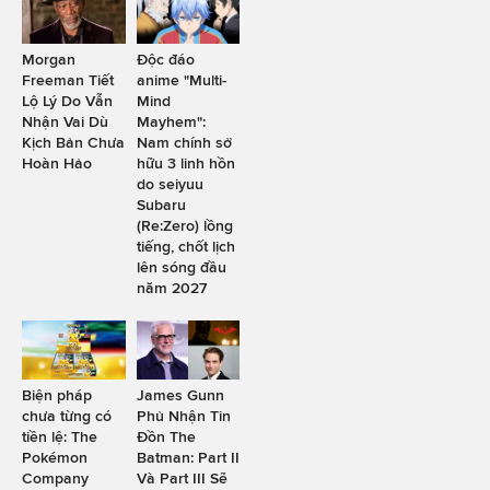
Morgan
Độc đáo
Freeman Tiết
anime "Multi-
Lộ Lý Do Vẫn
Mind
Nhận Vai Dù
Mayhem":
Kịch Bản Chưa
Nam chính sở
Hoàn Hảo
hữu 3 linh hồn
do seiyuu
Subaru
(Re:Zero) lồng
tiếng, chốt lịch
lên sóng đầu
năm 2027
Biện pháp
James Gunn
chưa từng có
Phủ Nhận Tin
tiền lệ: The
Đồn The
Pokémon
Batman: Part II
Company
Và Part III Sẽ