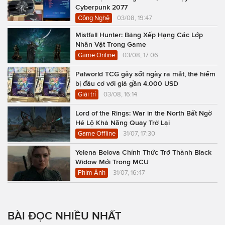
Cyberpunk 2077
Công Nghệ
03/08, 19:47
Mistfall Hunter: Bảng Xếp Hạng Các Lớp
Nhân Vật Trong Game
Game Online
03/08, 17:06
Palworld TCG gây sốt ngày ra mắt, thẻ hiếm
bị đầu cơ với giá gần 4.000 USD
Giải trí
03/08, 16:14
Lord of the Rings: War in the North Bất Ngờ
Hé Lộ Khả Năng Quay Trở Lại
Game Offline
31/07, 17:30
Yelena Belova Chính Thức Trở Thành Black
Widow Mới Trong MCU
Phim Ảnh
31/07, 16:47
BÀI ĐỌC NHIỀU NHẤT