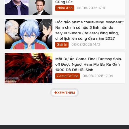
Cùng Lúc
Phim Ảnh
08/08/2026 17:11
Độc đáo anime "Multi-Mind Mayhem":
Nam chính sở hữu 3 linh hồn do
seiyuu Subaru (Re:Zero) lồng tiếng,
chốt lịch lên sóng đầu năm 2027
Giải trí
08/08/2026 14:12
Một Dự Án Game Final Fantasy Spin-
off Được Người Hâm Mộ Bỏ Ra Gần
1000 Đô Để Hồi Sinh
Game Offline
08/08/2026 12:04
XEM THÊM