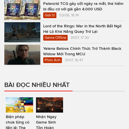
Palworld TCG gây sốt ngày ra mắt, thẻ hiếm
bị đầu cơ với giá gần 4.000 USD
Giải trí
03/08, 16:14
Lord of the Rings: War in the North Bất Ngờ
Hé Lộ Khả Năng Quay Trở Lại
Game Offline
31/07, 17:30
Yelena Belova Chính Thức Trở Thành Black
Widow Mới Trong MCU
Phim Ảnh
31/07, 16:47
BÀI ĐỌC NHIỀU NHẤT
Biện pháp
Nhận Ngay
chưa từng có
Game Sinh
tiền lệ: The
Tồn Hoàn