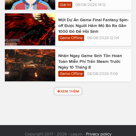
Giải trí
08/08/2026 14:12
Một Dự Án Game Final Fantasy Spin-
off Được Người Hâm Mộ Bỏ Ra Gần
1000 Đô Để Hồi Sinh
Game Offline
08/08/2026 12:04
Nhận Ngay Game Sinh Tồn Hoàn
Toàn Miễn Phí Trên Steam Trước
Ngày 10 Tháng 8
Game Offline
08/08/2026 11:06
XEM THÊM
Copyright 2017 - 2026 - Lag.vn -
Privacy policy