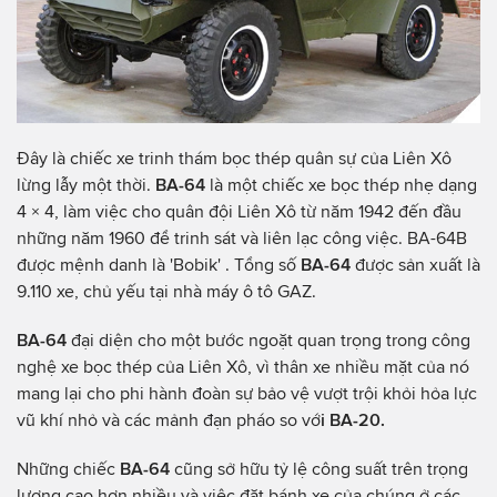
Đây là chiếc xe trinh thám bọc thép quân sự của Liên Xô
lừng lẫy một thời.
BA-64
là một chiếc xe bọc thép nhẹ dạng
4 × 4, làm việc cho quân đội Liên Xô từ năm 1942 đến đầu
những năm 1960 để trinh sát và liên lạc công việc. BA-64B
được mệnh danh là 'Bobik' . Tổng số
BA-64
được sản xuất là
9.110 xe, chủ yếu tại nhà máy ô tô GAZ.
BA-64
đại diện cho một bước ngoặt quan trọng trong công
nghệ xe bọc thép của Liên Xô, vì thân xe nhiều mặt của nó
mang lại cho phi hành đoàn sự bảo vệ vượt trội khỏi hỏa lực
vũ khí nhỏ và các mảnh đạn pháo so vớ
i BA-20.
Những chiếc
BA-64
cũng sở hữu tỷ lệ công suất trên trọng
lượng cao hơn nhiều và việc đặt bánh xe của chúng ở các