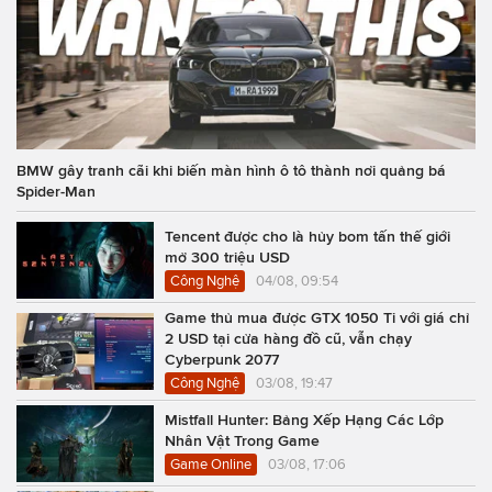
BMW gây tranh cãi khi biến màn hình ô tô thành nơi quảng bá
Spider-Man
Tencent được cho là hủy bom tấn thế giới
mở 300 triệu USD
Công Nghệ
04/08, 09:54
Game thủ mua được GTX 1050 Ti với giá chỉ
2 USD tại cửa hàng đồ cũ, vẫn chạy
Cyberpunk 2077
Công Nghệ
03/08, 19:47
Mistfall Hunter: Bảng Xếp Hạng Các Lớp
Nhân Vật Trong Game
Game Online
03/08, 17:06