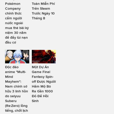
Pokémon
Toàn Miễn Phí
Company
Trên Steam
chính thức
Trước Ngày 10
cấm người
Tháng 8
nước ngoài
mua thẻ bài kỷ
niệm 30 năm
để đẩy lùi nạn
đầu cơ
Độc đáo
Một Dự Án
anime "Multi-
Game Final
Mind
Fantasy Spin-
Mayhem":
off Được Người
Nam chính sở
Hâm Mộ Bỏ
hữu 3 linh hồn
Ra Gần 1000
do seiyuu
Đô Để Hồi
Subaru
Sinh
(Re:Zero) lồng
tiếng, chốt lịch