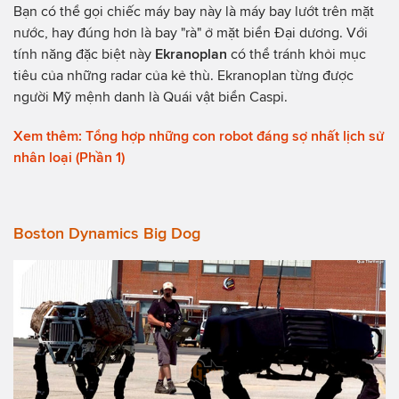
Bạn có thể gọi chiếc máy bay này là máy bay lướt trên mặt
nước, hay đúng hơn là bay "rà" ở mặt biển Đại dương. Với
tính năng đặc biệt này
Ekranoplan
có thể tránh khỏi mục
tiêu của những radar của kẻ thù. Ekranoplan từng được
người Mỹ mệnh danh là Quái vật biển Caspi.
Xem thêm: Tổng hợp những con robot đáng sợ nhất lịch sử
nhân loại (Phần 1)
Boston Dynamics Big Dog