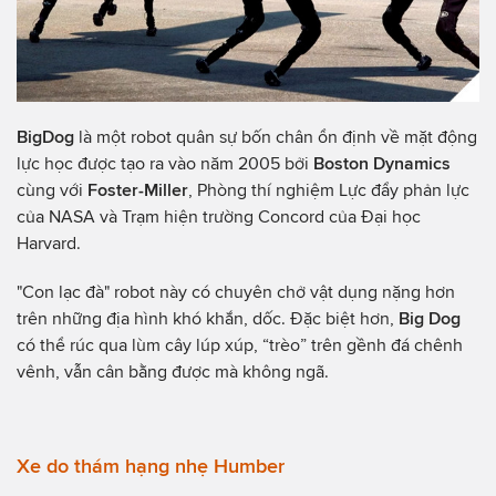
BigDog
là một robot quân sự bốn chân ổn định về mặt động
lực học được tạo ra vào năm 2005 bởi
Boston Dynamics
cùng với
Foster-Miller
, Phòng thí nghiệm Lực đẩy phản lực
của NASA và Trạm hiện trường Concord của Đại học
Harvard.
"Con lạc đà" robot này có chuyên chở vật dụng nặng hơn
trên những địa hình khó khắn, dốc. Đặc biệt hơn,
Big Dog
có thể
rúc qua lùm cây lúp xúp, “trèo” trên gềnh đá chênh
vênh, vẫn cân bằng được mà không ngã.
Xe do thám hạng nhẹ Humber