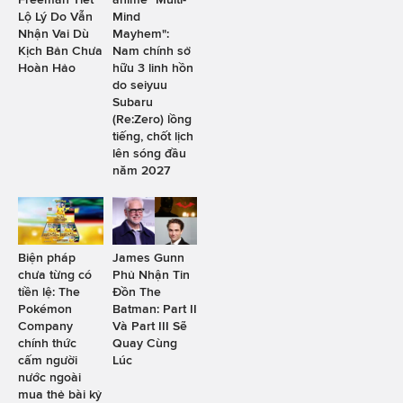
Lộ Lý Do Vẫn
Mind
Nhận Vai Dù
Mayhem":
Kịch Bản Chưa
Nam chính sở
Hoàn Hảo
hữu 3 linh hồn
do seiyuu
Subaru
(Re:Zero) lồng
tiếng, chốt lịch
lên sóng đầu
năm 2027
Biện pháp
James Gunn
chưa từng có
Phủ Nhận Tin
tiền lệ: The
Đồn The
Pokémon
Batman: Part II
Company
Và Part III Sẽ
chính thức
Quay Cùng
cấm người
Lúc
nước ngoài
mua thẻ bài kỷ