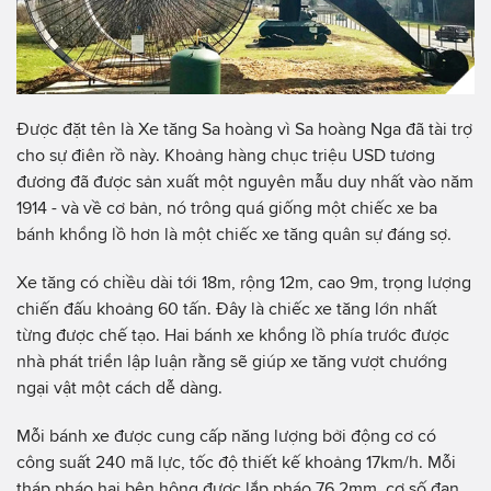
Được đặt tên là Xe tăng Sa hoàng vì Sa hoàng Nga đã tài trợ
cho sự điên rồ này. Khoảng hàng chục triệu USD tương
đương đã được sản xuất một nguyên mẫu duy nhất vào năm
1914 - và về cơ bản, nó trông quá giống một chiếc xe ba
bánh khổng lồ hơn là một chiếc xe tăng quân sự đáng sợ.
Xe tăng có chiều dài tới 18m, rộng 12m, cao 9m, trọng lượng
chiến đấu khoảng 60 tấn. Đây là chiếc xe tăng lớn nhất
từng được chế tạo. Hai bánh xe khổng lồ phía trước được
nhà phát triển lập luận rằng sẽ giúp xe tăng vượt chướng
ngại vật một cách dễ dàng.
Mỗi bánh xe được cung cấp năng lượng bởi động cơ có
công suất 240 mã lực, tốc độ thiết kế khoảng 17km/h. Mỗi
tháp pháo hai bên hông được lắp pháo 76,2mm, cơ số đạn