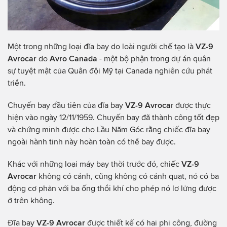
Một trong những loại đĩa bay do loài người chế tạo là
VZ-9
Avrocar
do
Avro Canada
- một bộ phận trong dự án quân
sự tuyệt mật của Quân đội Mỹ tại Canada nghiên cứu phát
triển.
Chuyến bay đầu tiên của đĩa bay
VZ-9 Avroca
r được thực
hiện vào ngày 12/11/1959. Chuyến bay đã thành công tốt đẹp
và chứng minh được cho Lầu Năm Góc rằng chiếc đĩa bay
ngoài hành tinh này hoàn toàn có thể bay được.
Khác với những loại máy bay thời trước đó, chiếc
VZ-9
Avrocar
không có cánh, cũng không có cánh quạt, nó có ba
động cơ phản với ba ống thổi khí cho phép nó lơ lửng được
ở trên không.
Đĩa bay
VZ-9 Avrocar
được thiết kế có hai phi công, đường