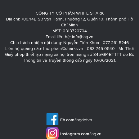
CÔNG TY CỔ PHẦN WHITE SHARK
Địa chỉ: 780/14B Sư Vạn Hạnh, Phường 12, Quận 10, Thành phố Hồ
Chí Minh
MST: 0313720704
Email liên hệ:
info@lag.vn
Chịu trách nhiệm nội dung: Nguyễn Tiến Khoa - 077 261 5246
Liên hệ quảng cáo:
thoi.pham@sharks.vn
- 093 745 0540 - Mr. Thơi
Giấy phép thiết lập mạng xã hội trên mạng số 345/GP-BTTTT do Bộ
Thông tin và Truyền thông cấp ngày 10/06/2021.
Fb.com/
lagdotvn
Instagram.com/
lag.vn