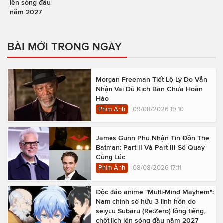
lên sóng đầu
năm 2027
BÀI MỚI TRONG NGÀY
Morgan Freeman Tiết Lộ Lý Do Vẫn
Nhận Vai Dù Kịch Bản Chưa Hoàn
Hảo
Phim Ảnh
09/08/2026 19:10
James Gunn Phủ Nhận Tin Đồn The
Batman: Part II Và Part III Sẽ Quay
Cùng Lúc
Phim Ảnh
08/08/2026 17:11
Độc đáo anime "Multi-Mind Mayhem":
Nam chính sở hữu 3 linh hồn do
seiyuu Subaru (Re:Zero) lồng tiếng,
chốt lịch lên sóng đầu năm 2027