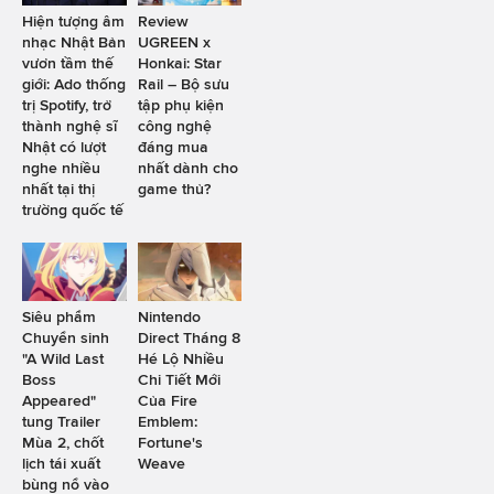
Hiện tượng âm
Review
nhạc Nhật Bản
UGREEN x
vươn tầm thế
Honkai: Star
giới: Ado thống
Rail – Bộ sưu
trị Spotify, trở
tập phụ kiện
thành nghệ sĩ
công nghệ
Nhật có lượt
đáng mua
nghe nhiều
nhất dành cho
nhất tại thị
game thủ?
trường quốc tế
Siêu phẩm
Nintendo
Chuyển sinh
Direct Tháng 8
"A Wild Last
Hé Lộ Nhiều
Boss
Chi Tiết Mới
Appeared"
Của Fire
tung Trailer
Emblem:
Mùa 2, chốt
Fortune's
lịch tái xuất
Weave
bùng nổ vào