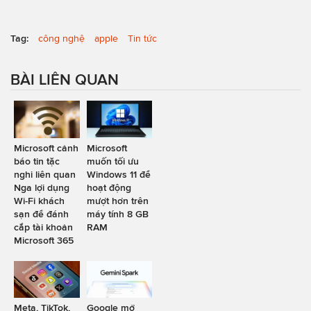
Tag:
công nghệ
apple
Tin tức
BÀI LIÊN QUAN
Microsoft cảnh
Microsoft
báo tin tặc
muốn tối ưu
nghi liên quan
Windows 11 để
Nga lợi dụng
hoạt động
Wi-Fi khách
mượt hơn trên
sạn để đánh
máy tính 8 GB
cắp tài khoản
RAM
Microsoft 365
Meta, TikTok,
Google mở