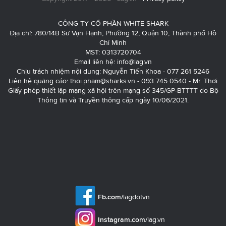
CÔNG TY CỔ PHẦN WHITE SHARK
Địa chỉ: 780/14B Sư Vạn Hạnh, Phường 12, Quận 10, Thành phố Hồ
Chí Minh
MST: 0313720704
Email liên hệ:
info@lag.vn
Chịu trách nhiệm nội dung: Nguyễn Tiến Khoa - 077 261 5246
Liên hệ quảng cáo:
thoi.pham@sharks.vn
- 093 745 0540 - Mr. Thơi
Giấy phép thiết lập mạng xã hội trên mạng số 345/GP-BTTTT do Bộ
Thông tin và Truyền thông cấp ngày 10/06/2021.
Fb.com/
lagdotvn
Instagram.com/
lag.vn