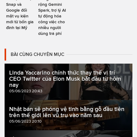
Snap và
rộng Gemini
Google đối
Spark, trợ lý AI
mặt vụ kiện
tự động hóa
mới từ bốn gia
công việc cho
đình tại Mỹ
nhiều người
dùng trả phí
BÀI CÙNG CHUYÊN MỤC
Linda Yaccarino chính thức thay thế vị trí
CEO Twitter của Elon Musk bắt đầu từ hôm
nay
05/06/2023 20:43
Nhật bản sẽ phóng vệ tinh bằng gỗ đầu tiên
trên thế giới lên vũ trụ vào năm sau
05/06/2023 20:10