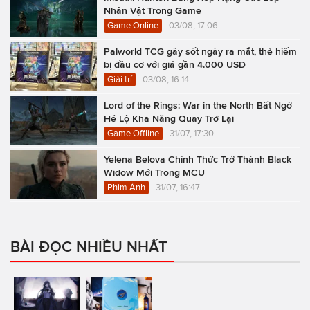
Nhân Vật Trong Game
Game Online
03/08, 17:06
Palworld TCG gây sốt ngày ra mắt, thẻ hiếm
bị đầu cơ với giá gần 4.000 USD
Giải trí
03/08, 16:14
Lord of the Rings: War in the North Bất Ngờ
Hé Lộ Khả Năng Quay Trở Lại
Game Offline
31/07, 17:30
Yelena Belova Chính Thức Trở Thành Black
Widow Mới Trong MCU
Phim Ảnh
31/07, 16:47
BÀI ĐỌC NHIỀU NHẤT