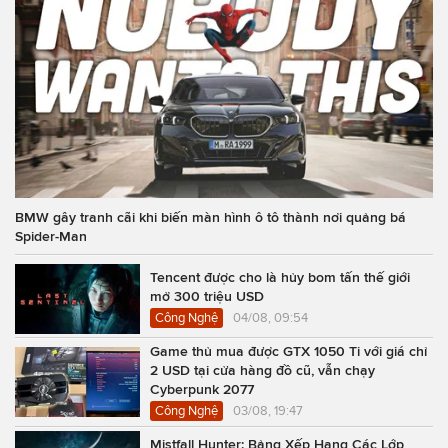
BMW gây tranh cãi khi biến màn hình ô tô thành nơi quảng bá
Spider-Man
Tencent được cho là hủy bom tấn thế giới
mở 300 triệu USD
Công Nghệ
04/08, 09:54
Game thủ mua được GTX 1050 Ti với giá chỉ
2 USD tại cửa hàng đồ cũ, vẫn chạy
Cyberpunk 2077
Công Nghệ
03/08, 19:47
Mistfall Hunter: Bảng Xếp Hạng Các Lớp