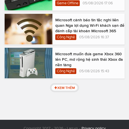
Game Offline
05/08/2026 17:06
Microsoft cảnh báo tin tặc nghi liên
quan Nga lợi dụng Wi-Fi khách sạn để
đánh cắp tài khoản Microsoft 365
Công Nghệ
05/08/2026 16:37
Microsoft muốn đưa game Xbox 360
lên PC, mở rộng hệ sinh thái Xbox đa
nền tảng
Công Nghệ
05/08/2026 15:43
XEM THÊM
Copyright 2017 - 2026 - Lag.vn -
Privacy policy