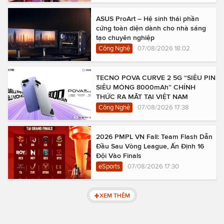
ASUS ProArt – Hệ sinh thái phần
cứng toàn diện dành cho nhà sáng
tạo chuyên nghiệp
Công Nghệ
07/08/2026 18:02
TECNO POVA CURVE 2 5G “SIÊU PIN
SIÊU MỎNG 8000mAh” CHÍNH
THỨC RA MẮT TẠI VIỆT NAM
Công Nghệ
07/08/2026 17:38
2026 PMPL VN Fall: Team Flash Dẫn
Đầu Sau Vòng League, Ấn Định 16
Đội Vào Finals
eSports
07/08/2026 17:30
XEM THÊM