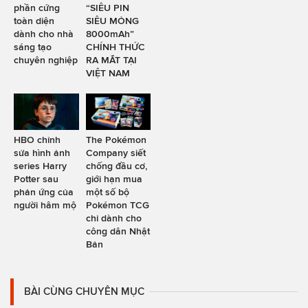
phần cứng
“SIÊU PIN
toàn diện
SIÊU MỎNG
dành cho nhà
8000mAh”
sáng tạo
CHÍNH THỨC
chuyên nghiệp
RA MẮT TẠI
VIỆT NAM
HBO chỉnh
The Pokémon
sửa hình ảnh
Company siết
series Harry
chống đầu cơ,
Potter sau
giới hạn mua
phản ứng của
một số bộ
người hâm mộ
Pokémon TCG
chỉ dành cho
công dân Nhật
Bản
BÀI CÙNG CHUYÊN MỤC