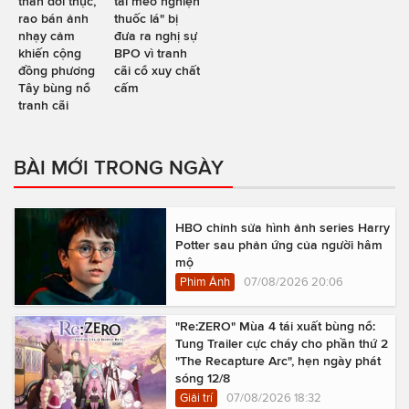
thân đời thực,
tai mèo nghiện
rao bán ảnh
thuốc lá" bị
nhạy cảm
đưa ra nghị sự
khiến cộng
BPO vì tranh
đồng phương
cãi cổ xuy chất
Tây bùng nổ
cấm
tranh cãi
BÀI MỚI TRONG NGÀY
HBO chỉnh sửa hình ảnh series Harry
Potter sau phản ứng của người hâm
mộ
Phim Ảnh
07/08/2026 20:06
"Re:ZERO" Mùa 4 tái xuất bùng nổ:
Tung Trailer cực cháy cho phần thứ 2
"The Recapture Arc", hẹn ngày phát
sóng 12/8
Giải trí
07/08/2026 18:32