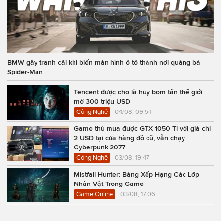
BMW gây tranh cãi khi biến màn hình ô tô thành nơi quảng bá
Spider-Man
Tencent được cho là hủy bom tấn thế giới
mở 300 triệu USD
Công Nghệ
04/08, 09:54
Game thủ mua được GTX 1050 Ti với giá chỉ
2 USD tại cửa hàng đồ cũ, vẫn chạy
Cyberpunk 2077
Công Nghệ
03/08, 19:47
Mistfall Hunter: Bảng Xếp Hạng Các Lớp
Nhân Vật Trong Game
Game Online
03/08, 17:06