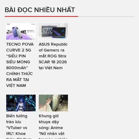
BÀI ĐỌC NHIỀU NHẤT
TECNO POVA
ASUS Republic
CURVE 2 5G
of Gamers ra
“SIÊU PIN
mắt ROG Strix
SIÊU MỎNG
SCAR 18 2026
8000mAh”
tại Việt Nam
CHÍNH THỨC
RA MẮT TẠI
VIỆT NAM
Biến tướng
Khung giờ
trào lưu
khuya dậy
"VTuber vs
sóng: Anime
IRL": Khoe
"Nữ nhân vật