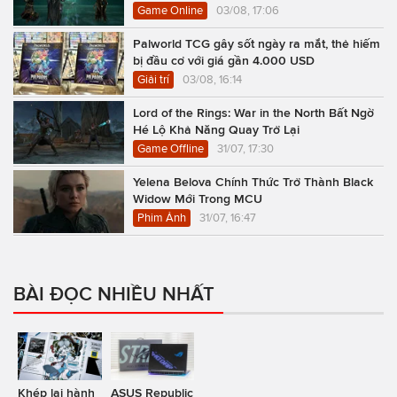
Game Online
03/08, 17:06
Palworld TCG gây sốt ngày ra mắt, thẻ hiếm
bị đầu cơ với giá gần 4.000 USD
Giải trí
03/08, 16:14
Lord of the Rings: War in the North Bất Ngờ
Hé Lộ Khả Năng Quay Trở Lại
Game Offline
31/07, 17:30
Yelena Belova Chính Thức Trở Thành Black
Widow Mới Trong MCU
Phim Ảnh
31/07, 16:47
BÀI ĐỌC NHIỀU NHẤT
Khép lại hành
ASUS Republic