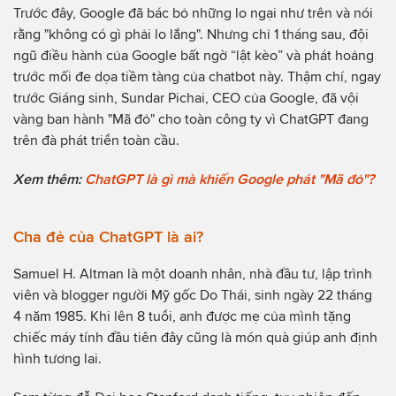
Trước đây, Google đã bác bỏ những lo ngại như trên và nói
rằng "không có gì phải lo lắng". Nhưng chỉ 1 tháng sau, đội
ngũ điều hành của Google bất ngờ “lật kèo” và phát hoảng
trước mối đe dọa tiềm tàng của chatbot này. Thậm chí, ngay
trước Giáng sinh, Sundar Pichai, CEO của Google, đã vội
vàng ban hành "Mã đỏ" cho toàn công ty vì ChatGPT đang
trên đà phát triển toàn cầu.
Xem thêm:
ChatGPT là gì mà khiến Google phát "Mã đỏ"?
Cha đẻ của ChatGPT là ai?
Samuel H. Altman là một doanh nhân, nhà đầu tư, lập trình
viên và blogger người Mỹ gốc Do Thái, sinh ngày 22 tháng
4 năm 1985. Khi lên 8 tuổi, anh được mẹ của mình tặng
chiếc máy tính đầu tiên đây cũng là món quà giúp anh định
hình tương lai.