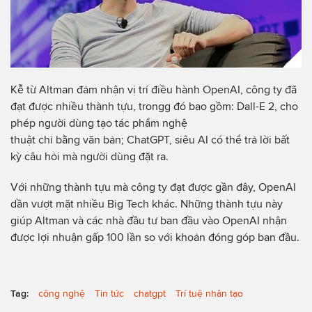
Kễ từ Altman đảm nhận vị trí điều hành OpenAI, công ty đã
đạt được nhiều thành tựu, trongg đó bao gồm: Dall-E 2, cho
phép người dùng tạo tác phẩm nghệ
thuật chỉ bằng văn bản; ChatGPT, siêu AI có thể trả lời bất
kỳ câu hỏi mà người dùng đặt ra.
Với những thành tựu mà công ty đạt được gần đây, OpenAI
dần vượt mặt nhiều Big Tech khác. Những thành tựu này
giúp Altman và các nhà đầu tư ban đầu vào OpenAI nhận
được lợi nhuận gấp 100 lần so với khoản đóng góp ban đầu.
Tag:
công nghệ
Tin tức
chatgpt
Trí tuệ nhân tạo