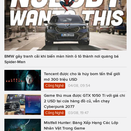
BMW gây tranh cãi khi biến màn hình ô tô thành nơi quảng bá
Spider-Man
Tencent được cho là hủy bom tấn thế giới
mở 300 triệu USD
Công Nghệ
04/08, 09:54
Game thủ mua được GTX 1050 Ti với giá chỉ
2 USD tại cửa hàng đồ cũ, vẫn chạy
Cyberpunk 2077
Công Nghệ
03/08, 19:47
Mistfall Hunter: Bảng Xếp Hạng Các Lớp
Nhân Vật Trong Game