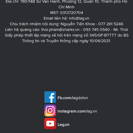
Địa chỉ: 780/14B Sư Vạn Hạnh, Phường 12, Quận 10, Thành phố Hồ
Chí Minh
MST: 0313720704
Email liên hệ:
info@lag.vn
Chịu trách nhiệm nội dung: Nguyễn Tiến Khoa - 077 261 5246
Liên hệ quảng cáo:
thoi.pham@sharks.vn
- 093 745 0540 - Mr. Thơi
Giấy phép thiết lập mạng xã hội trên mạng số 345/GP-BTTTT do Bộ
Thông tin và Truyền thông cấp ngày 10/06/2021.
Fb.com/
lagdotvn
Instagram.com/
lag.vn
Lag.vn