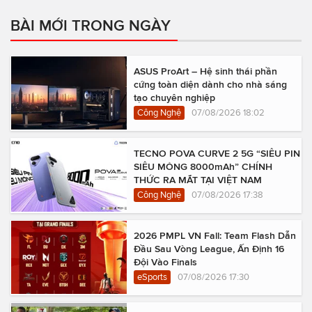
BÀI MỚI TRONG NGÀY
ASUS ProArt – Hệ sinh thái phần
cứng toàn diện dành cho nhà sáng
tạo chuyên nghiệp
Công Nghệ
07/08/2026 18:02
TECNO POVA CURVE 2 5G “SIÊU PIN
SIÊU MỎNG 8000mAh” CHÍNH
THỨC RA MẮT TẠI VIỆT NAM
Công Nghệ
07/08/2026 17:38
2026 PMPL VN Fall: Team Flash Dẫn
Đầu Sau Vòng League, Ấn Định 16
Đội Vào Finals
eSports
07/08/2026 17:30