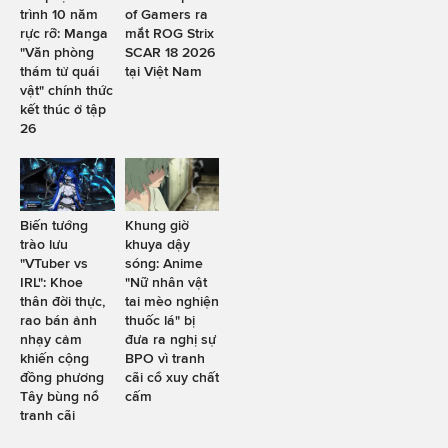
trình 10 năm
of Gamers ra
rực rỡ: Manga
mắt ROG Strix
"Văn phòng
SCAR 18 2026
thám tử quái
tại Việt Nam
vật" chính thức
kết thúc ở tập
26
Biến tướng
Khung giờ
trào lưu
khuya dậy
"VTuber vs
sóng: Anime
IRL": Khoe
"Nữ nhân vật
thân đời thực,
tai mèo nghiện
rao bán ảnh
thuốc lá" bị
nhạy cảm
đưa ra nghị sự
khiến cộng
BPO vì tranh
đồng phương
cãi cổ xuy chất
Tây bùng nổ
cấm
tranh cãi