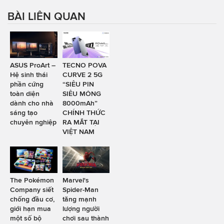
BÀI LIÊN QUAN
ASUS ProArt –
TECNO POVA
Hệ sinh thái
CURVE 2 5G
phần cứng
“SIÊU PIN
toàn diện
SIÊU MỎNG
dành cho nhà
8000mAh”
sáng tạo
CHÍNH THỨC
chuyên nghiệp
RA MẮT TẠI
VIỆT NAM
The Pokémon
Marvel's
Company siết
Spider-Man
chống đầu cơ,
tăng mạnh
giới hạn mua
lượng người
một số bộ
chơi sau thành