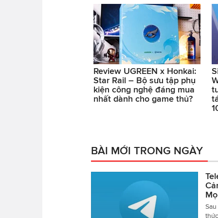
Review UGREEN x Honkai:
S
Star Rail – Bộ sưu tập phụ
W
kiện công nghệ đáng mua
t
nhất dành cho game thủ?
t
1
BÀI MỚI TRONG NGÀY
Tel
Cả
Mọ
Sau 
thức