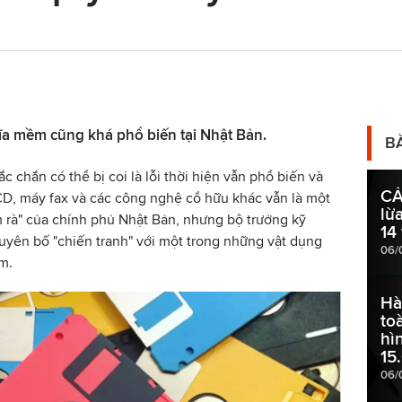
 đĩa mềm cũng khá phổ biến tại Nhật Bản.
B
chắn có thể bị coi là lỗi thời hiện vẫn phổ biến và
CẢ
CD, máy fax và các công nghệ cổ hữu khác vẫn là một
lừ
 rà" của chính phủ Nhật Bản, nhưng bộ trưởng kỹ
14
tuyên bố "chiến tranh" với một trong những vật dụng
06/
m.
Hà
to
hì
15.
06/