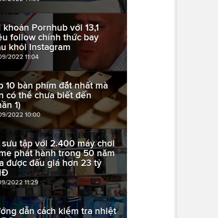
i khoản Pornhub với 13,1
iệu follow chính thức bay
u khỏi Instagram
09/2022 11:04
p 10 bàn phím đắt nhất mà
n có thể chưa biết đến
hần 1)
09/2022 10:00
 sưu tập với 2.400 máy chơi
me phát hành trong 50 năm
a được đấu giá hơn 23 tỷ
NĐ
09/2022 11:29
ớng dẫn cách kiểm tra nhiệt