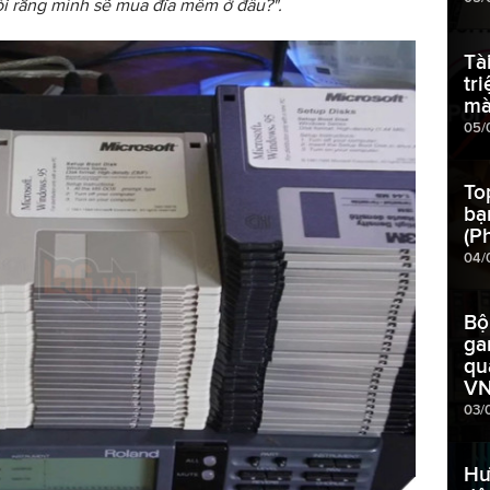
hỏi rằng mình sẽ mua đĩa mềm ở đâu?".
Tà
tr
mà
05/
To
bạ
(P
04/
Bộ
ga
qu
V
03/
Hư