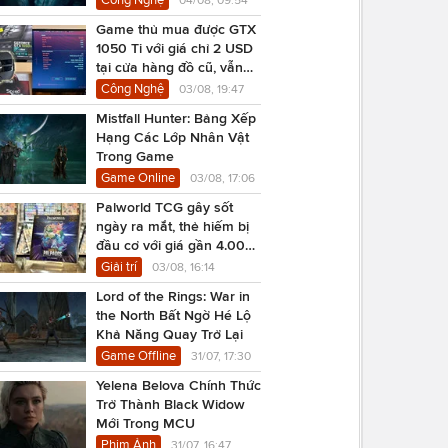
Game thủ mua được GTX
1050 Ti với giá chỉ 2 USD
tại cửa hàng đồ cũ, vẫn
chạy Cyberpunk 2077
Công Nghệ
03/08, 19:47
Mistfall Hunter: Bảng Xếp
Hạng Các Lớp Nhân Vật
Trong Game
Game Online
03/08, 17:06
Palworld TCG gây sốt
ngày ra mắt, thẻ hiếm bị
đầu cơ với giá gần 4.000
USD
Giải trí
03/08, 16:14
Lord of the Rings: War in
the North Bất Ngờ Hé Lộ
Khả Năng Quay Trở Lại
Game Offline
31/07, 17:30
Yelena Belova Chính Thức
Trở Thành Black Widow
Mới Trong MCU
Phim Ảnh
31/07, 16:47