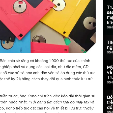
Tr
sa
mạ
kh
06/
Ti
ng
05/
 Bản chia sẻ rằng có khoảng 1.900 thủ tục của chính
ghiệp phải sử dụng các loại đĩa, như đĩa mềm, CD,
Mỹ
và
ật số của xứ sở hoa anh đào vẫn sẽ áp dụng các thủ tục
Tr
c thế kỷ 21) bằng cách thay đổi qua hình thức lưu trữ
05/
uần trước, ông Kono chỉ trích việc kéo dài thời gian sử
Bô
tr
 trên nước Nhật.
"Tôi đang tìm cách loại bỏ máy fax và
đú
ó, Kono tiếp tục đặt câu hỏi về thiết bị lưu trữ:
"Ngày
05/