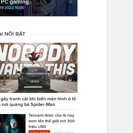
 PC gaming
09/2022 10:00
I NỔI BẬT
 NGHỆ
ây tranh cãi khi biến màn hình ô tô
 nơi quảng bá Spider-Man
Tencent được cho là hủy
bom tấn thế giới mở 300
triệu USD
Công Nghệ
04/08, 09:54