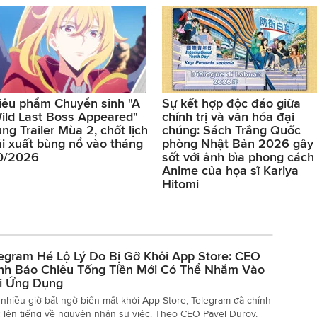
iêu phẩm Chuyển sinh "A
Sự kết hợp độc đáo giữa
ild Last Boss Appeared"
chính trị và văn hóa đại
ung Trailer Mùa 2, chốt lịch
chúng: Sách Trắng Quốc
ái xuất bùng nổ vào tháng
phòng Nhật Bản 2026 gây
0/2026
sốt với ảnh bìa phong cách
Anime của họa sĩ Kariya
Hitomi
egram Hé Lộ Lý Do Bị Gỡ Khỏi App Store: CEO
nh Báo Chiêu Tống Tiền Mới Có Thể Nhắm Vào
i Ứng Dụng
nhiều giờ bất ngờ biến mất khỏi App Store, Telegram đã chính
 lên tiếng về nguyên nhân sự việc. Theo CEO Pavel Durov,