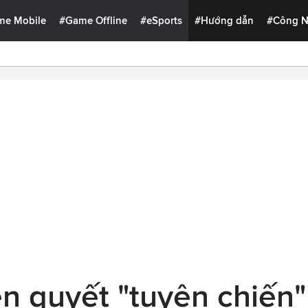
me Mobile
#Game Offline
#eSports
#Hướng dẫn
#Công 
n quyết "tuyên chiến