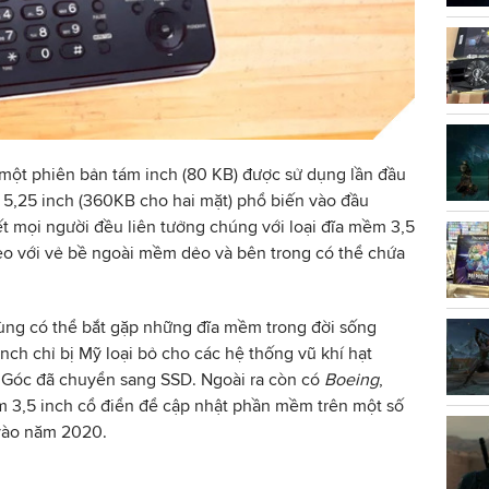
một phiên bản tám inch (80 KB) được sử dụng lần đầu
 5,25 inch (360KB cho hai mặt) phổ biến vào đầu
 mọi người đều liên tưởng chúng với loại đĩa mềm 3,5
eo với vẻ bề ngoài mềm dẻo và bên trong có thể chứa
i dùng có thể bắt gặp những đĩa mềm trong đời sống
nch chỉ bị Mỹ loại bỏ cho các hệ thống vũ khí hạt
Góc đã chuyển sang SSD. Ngoài ra còn có
Boeing
,
 3,5 inch cổ điển để cập nhật phần mềm trên một số
vào năm 2020.