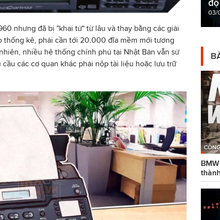
độ
03/
0 nhưng đã bị "khai tử" từ lâu và thay bằng các giải
o thống kê, phải cần tới 20.000 đĩa mềm mới tương
hiên, nhiều hệ thống chính phủ tại Nhật Bản vẫn sử
BÀ
 cầu các cơ quan khác phải nộp tài liệu hoặc lưu trữ
CÔNG
BMW g
thành