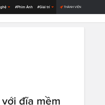
Nghệ
#Phim Ảnh
#Giải trí
THÀNH VIÊN
" với đĩa mềm