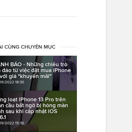
ÀI CÙNG CHUYÊN MỤC
NH BÁO - Những chiêu trò
a đảo từ việc đặt mua iPhone
 với giá "khuyến mãi"
09/2022 18:30
ng loạt iPhone 13 Pro trên
àn cầu bất ngờ bị hỏng màn
nh sau khi cập nhật iOS
6.1
09/2022 15:30