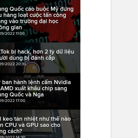
ung Quốc cáo buộc Mỹ đứng
u hàng loạt cuộc tấn công
ng vào trường đại học
ông gian
09/2022 11:00
kTok bị hack, hơn 2 tỷ dữ liệu
ười dùng bị đánh cắp
09/2022 20:30
 ban hành lệnh cấm Nvidia
 AMD xuất khẩu chip sang
ung Quốc và Nga
09/2022 17:00
i keo tản nhiệt như thế nào
ên CPU và GPU sao cho
ng cách?
09/2022 14:30