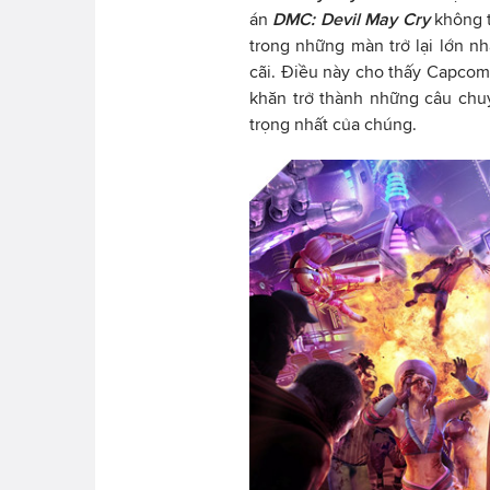
án
DMC: Devil May Cry
không 
trong những màn trở lại lớn n
cãi. Điều này cho thấy Capcom
khăn trở thành những câu chu
trọng nhất của chúng.