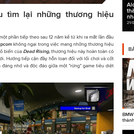
Al
th
 tìm lại những thương hiệu
nh
21/
một phần tiếp theo sau 12 năm kể từ khi ra mắt lần đầu
apcom
không ngại trong việc mang những thương hiệu
BÀ
phổ biến của
Dead Rising,
thương hiệu này hoàn toàn có
tới. Hướng tiếp cận đầy hỗn loạn đối với lối chơi và cốt
n đáng nhớ và độc đáo giữa một "rừng" game tiêu diệt
CÔNG
BMW g
thành