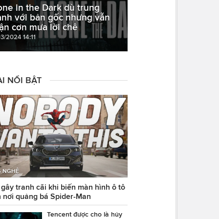
one in the Dark dù trung
ành với bản gốc nhưng vẫn
ận cơn mưa lời chê
03/2024 14:11
I NỔI BẬT
 NGHỆ
ây tranh cãi khi biến màn hình ô tô
 nơi quảng bá Spider-Man
Tencent được cho là hủy