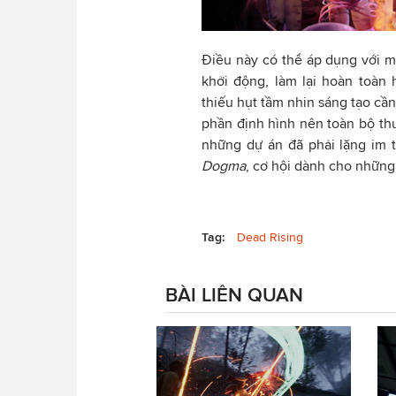
Điều này có thể áp dụng với
khởi động, làm lại hoàn toàn 
thiếu hụt tầm nhin sáng tạo cầ
phần định hình nên toàn bộ thư
những dự án đã phải lặng im 
Dogma
, cơ hội dành cho những
Tag:
Dead Rising
BÀI LIÊN QUAN