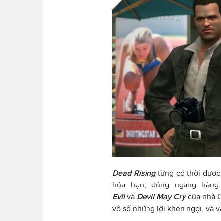
Dead Rising
từng có thời được
hứa hẹn, đứng ngang hàng
Evil
và
Devil May Cry
của nhà C
vô số những lời khen ngợi, và 