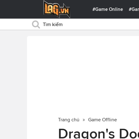
#Game Online
#Ga
Trang chủ
Game Offline
Dragon's Do