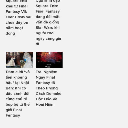
Cựu lãnh đạo
Square Enix
Square Enix:
khai tử Final
Final Fantasy
Fantasy VII:
đang đối mặt
Ever Crisis sau
vấn đề giống
chưa đầy ba
Star Wars khi
năm hoạt
người chơi
động
ngày càng già
đi
Đám cưới "vô
Trải Nghiệm
tiền khoáng
Ngay Final
hậu" tại Nhật
Fantasy 16
Bản: Khi cô
Theo Phong
dâu sánh đôi
Cách Demake
cùng chú rể
Độc Đáo Và
búp bê từ thế
Hoài Niệm
giới Final
Fantasy