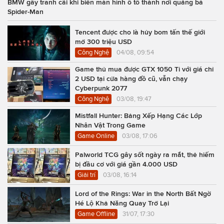
BMW gây tranh cãi khi biến màn hình ô tô thành nơi quảng bá
Spider-Man
Tencent được cho là hủy bom tấn thế giới
mở 300 triệu USD
Công Nghệ
04/08, 09:54
Game thủ mua được GTX 1050 Ti với giá chỉ
2 USD tại cửa hàng đồ cũ, vẫn chạy
Cyberpunk 2077
Công Nghệ
03/08, 19:47
Mistfall Hunter: Bảng Xếp Hạng Các Lớp
Nhân Vật Trong Game
Game Online
03/08, 17:06
Palworld TCG gây sốt ngày ra mắt, thẻ hiếm
bị đầu cơ với giá gần 4.000 USD
Giải trí
03/08, 16:14
Lord of the Rings: War in the North Bất Ngờ
Hé Lộ Khả Năng Quay Trở Lại
Game Offline
31/07, 17:30