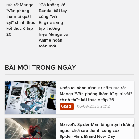
rực rỡ: Manga
"Gã khổng lồ"
"Văn phòng
Bandai bắt tay
thám tử quái
cùng Twin
vật" chính thức
Engine sáng
kết thúc ở tập
tạo thương
26
hiệu Manga và
Anime hoàn
toàn mới
BÀI MỚI TRONG NGÀY
Khép lại hành trình 10 năm rực rỡ:
Manga "Văn phòng thám tử quái vật"
chính thức kết thúc ở tập 26
Giải trí
06/08/2026 20:12
Marvel's Spider-Man tăng mạnh lượng
người chơi sau thành công của
Spider-Man: Brand New Day