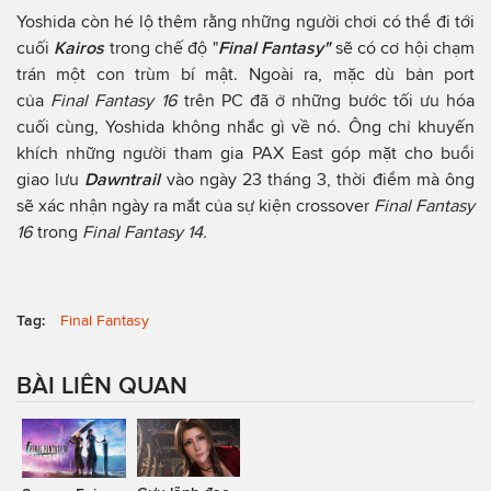
Yoshida còn hé lộ thêm rằng những người chơi có thể đi tới
cuối
Kairos
trong chế độ "
Final Fantasy"
sẽ có cơ hội chạm
trán một con trùm bí mật. Ngoài ra, mặc dù bản port
của
Final Fantasy 16
trên PC đã ở những bước tối ưu hóa
cuối cùng, Yoshida không nhắc gì về nó. Ông chỉ khuyến
khích những người tham gia PAX East góp mặt cho buổi
giao lưu
Dawntrail
vào ngày 23 tháng 3, thời điểm mà ông
sẽ xác nhận ngày ra mắt của sự kiện crossover
Final Fantasy
16
trong
Final Fantasy 14.
Tag:
Final Fantasy
BÀI LIÊN QUAN