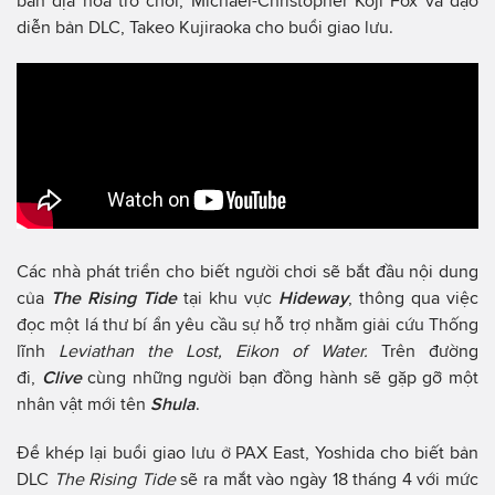
bản địa hóa trò chơi, Michael-Christopher Koji Fox và đạo
diễn bản DLC, Takeo Kujiraoka cho buổi giao lưu.
Các nhà phát triển cho biết người chơi sẽ bắt đầu nội dung
của
The Rising Tide
tại khu vực
Hideway
, thông qua việc
đọc một lá thư bí ẩn yêu cầu sự hỗ trợ nhằm giải cứu Thống
lĩnh
Leviathan the Lost, Eikon of Water.
Trên đường
đi,
Clive
cùng những người bạn đồng hành sẽ gặp gỡ một
nhân vật mới tên
Shula
.
Để khép lại buổi giao lưu ở PAX East, Yoshida cho biết bản
DLC
The Rising Tide
sẽ ra mắt vào ngày 18 tháng 4 với mức