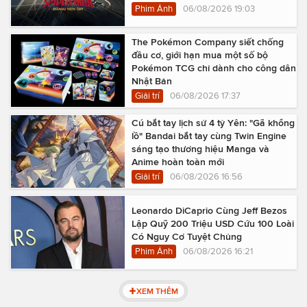
Phim Ảnh
06/08/2026 19:03
The Pokémon Company siết chống
đầu cơ, giới hạn mua một số bộ
Pokémon TCG chỉ dành cho công dân
Nhật Bản
Giải trí
06/08/2026 17:37
Cú bắt tay lịch sử 4 tỷ Yên: "Gã khổng
lồ" Bandai bắt tay cùng Twin Engine
sáng tạo thương hiệu Manga và
Anime hoàn toàn mới
Giải trí
06/08/2026 16:56
Leonardo DiCaprio Cùng Jeff Bezos
Lập Quỹ 200 Triệu USD Cứu 100 Loài
Có Nguy Cơ Tuyệt Chủng
Phim Ảnh
06/08/2026 16:21
XEM THÊM