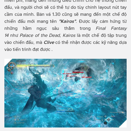
miễn phí, mang đến những điều chỉnh cho hệ thống chiến
đấu, và người chơi sẽ có thể tự do tùy chỉnh layout nút tay
cầm của mình. Bản vá 1.30 cũng sẽ mang đến một chế độ
chiến đấu mới mang tên
"Kairos"
. Được lấy cảm hứng từ
những hầm ngục sâu thẳm trong
Final Fantasy
14
như
Palace of the Dead, Kairos
là một chế độ tập trung
vào chiến đấu, mà
Clive
có thể nhận được các kỹ năng dựa
vào tiến trình đạt được .