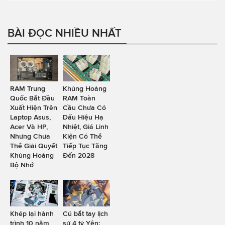
BÀI ĐỌC NHIỀU NHẤT
RAM Trung
Khủng Hoảng
Quốc Bắt Đầu
RAM Toàn
Xuất Hiện Trên
Cầu Chưa Có
Laptop Asus,
Dấu Hiệu Hạ
Acer Và HP,
Nhiệt, Giá Linh
Nhưng Chưa
Kiện Có Thể
Thể Giải Quyết
Tiếp Tục Tăng
Khủng Hoảng
Đến 2028
Bộ Nhớ
Khép lại hành
Cú bắt tay lịch
trình 10 năm
sử 4 tỷ Yên: