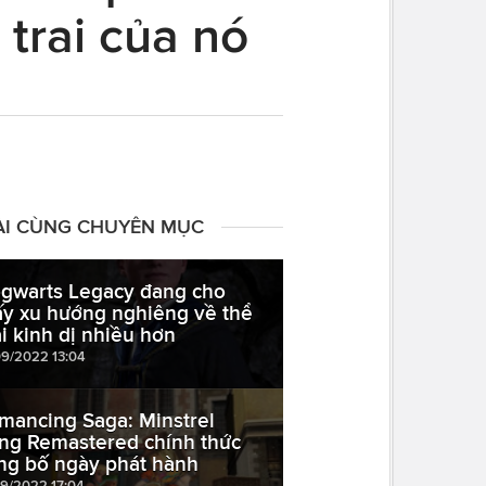
trai của nó
ÀI CÙNG CHUYÊN MỤC
gwarts Legacy đang cho
ấy xu hướng nghiêng về thể
ại kinh dị nhiều hơn
09/2022 13:04
mancing Saga: Minstrel
ng Remastered chính thức
ng bố ngày phát hành
09/2022 17:04