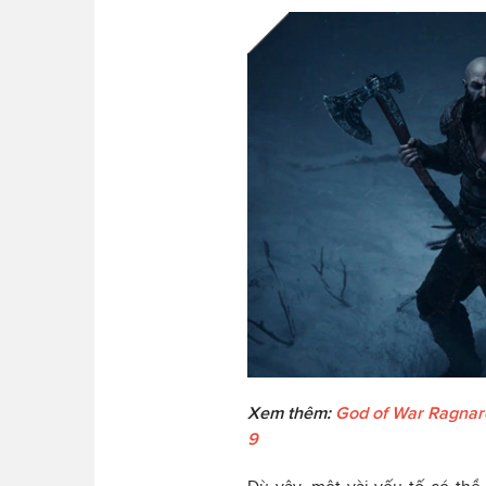
Xem thêm:
God of War Ragnarok
9