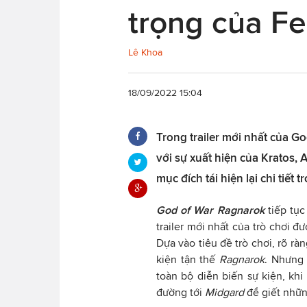
trọng của Fe
Lê Khoa
18/09/2022 15:04
Trong trailer mới nhất của 
với sự xuất hiện của Kratos,
mục đích tái hiện lại chi tiết 
God of War Ragnarok
tiếp tục
trailer mới nhất của trò chơi đư
Dựa vào tiêu đề trò chơi, rõ rà
kiện tận thế
Ragnarok
. Nhưng 
toàn bộ diễn biến sự kiện, khi
đường tới
Midgard
để giết nhữ