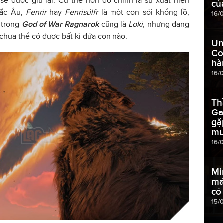
sẽ được giữ lại. Cụ thể hơn đó chính là sự xuất hiện
củ
Bắc Âu,
Fenrir
hay
Fenrisúlfr
là một con sói khổng lồ,
16/
s
trong
God of War Ragnarok
cũng là
Loki,
nhưng đang
 chưa thể có được bất kì đứa con nào.
Un
Co
hà
16/
Th
Ga
gặ
m
16/
Mi
má
có
15/