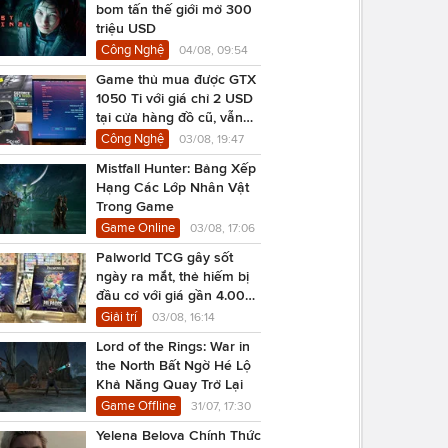
bom tấn thế giới mở 300
triệu USD
Công Nghệ
04/08, 09:54
Game thủ mua được GTX
1050 Ti với giá chỉ 2 USD
tại cửa hàng đồ cũ, vẫn
chạy Cyberpunk 2077
Công Nghệ
03/08, 19:47
Mistfall Hunter: Bảng Xếp
Hạng Các Lớp Nhân Vật
Trong Game
Game Online
03/08, 17:06
Palworld TCG gây sốt
ngày ra mắt, thẻ hiếm bị
đầu cơ với giá gần 4.000
USD
Giải trí
03/08, 16:14
Lord of the Rings: War in
the North Bất Ngờ Hé Lộ
Khả Năng Quay Trở Lại
Game Offline
31/07, 17:30
Yelena Belova Chính Thức