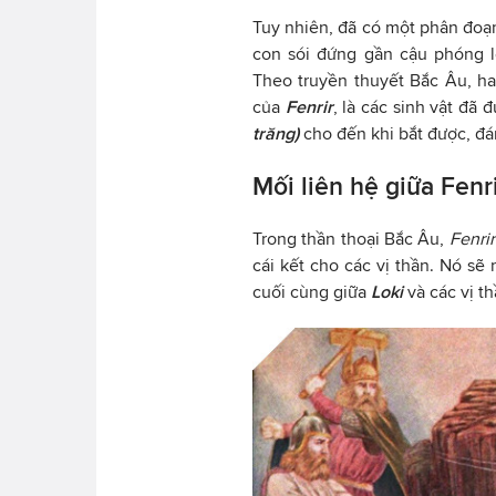
Tuy nhiên, đã có một phân đo
con sói đứng gần cậu phóng lê
Theo truyền thuyết Bắc Âu, hai
của
Fenrir
, là các sinh vật đã
trăng)
cho đến khi bắt được, đ
Mối liên hệ giữa Fen
Trong thần thoại Bắc Âu,
Fenri
cái kết cho các vị thần. Nó sẽ
cuối cùng giữa
Loki
và các vị t