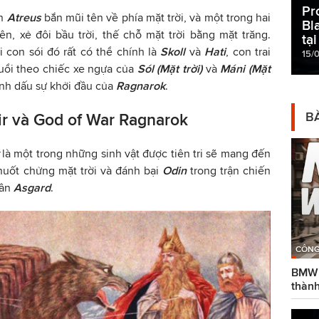
Pr
ạn
Atreus
bắn mũi tên về phía mặt trời, và một trong hai
Bl
n, xẻ đôi bầu trời, thế chỗ mặt trời bằng mặt trăng.
tạ
 con sói đó rất có thể chính là
Skoll
và
Hati
, con trai
15/
 đuổi theo chiếc xe ngựa của
Sól (Mặt trời)
và
Máni (Mặt
ánh dấu sự khởi đầu của
Ragnarok
.
BÀ
rir và God of War Ragnarok
r
là một trong những sinh vật được tiên tri sẽ mang đến
 nuốt chửng mặt trời và đánh bại
Odin
trong trận chiến
hần
Asgard
.
CÔNG
BMW g
thành