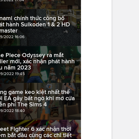
nami chính thức công bố
át hành Suikoden 1 & 2 HD
master
09/2022 16:06
e Piece Odyssey ra mắt
ailer mới, xác nhận phát hành
u năm 2023
09/2022 19:45
ng game keo kiệt nhất thế
ới EA gây bất ngờ khi mở cửa
ễn phí The Sims 4
09/2022 18:40
reet Fighter 6 xác nhận thời
ểm bắt đầu cùng các chi tiết