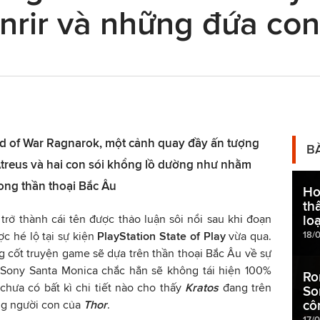
nrir và những đứa con 
God of War Ragnarok, một cảnh quay đầy ấn tượng
B
 Atreus và hai con sói khổng lồ dường như nhằm
trong thần thoại Bắc Âu
Ho
th
 trở thành cái tên được thảo luận sôi nổi sau khi đoạn
lo
18/
ợc hé lộ tại sự kiện
PlayStation State of Play
vừa qua.
ng cốt truyện game sẽ dựa trên thần thoại Bắc Âu về sự
Sony Santa Monica chắc hẳn sẽ không tái hiện 100%
Ro
 chưa có bất kì chi tiết nào cho thấy
Kratos
đang trên
So
cô
ng người con của
Thor
.
17/