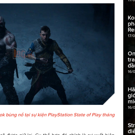
Ko
ph
Re
17/
On
tr
đầ
16/
Hã
gi
mi
16/
 bùng nổ tại sự kiện PlayStation State of Play tháng
St
đi