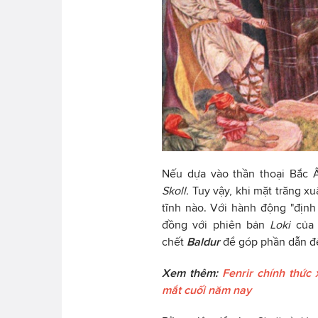
Nếu dựa vào thần thoại Bắc 
Skoll.
Tuy vậy, khi mặt trăng xu
tĩnh nào. Với hành động "địn
đồng với phiên bản
Loki
của 
chết
Baldur
để góp phần dẫn đế
Xem thêm:
Fenrir chính thức
mắt cuối năm nay