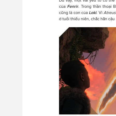
Dù vậy, một vài yếu tố có thể 
của
Fenrir
. Trong thần thoại 
cũng là con của
Loki
. Vì
Atreu
ở tuổi thiếu niên, chắc hẳn cậu