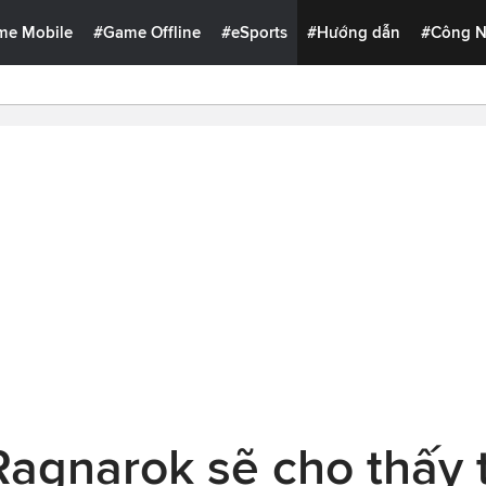
me Mobile
#Game Offline
#eSports
#Hướng dẫn
#Công 
Ragnarok sẽ cho thấy