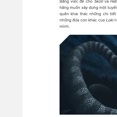
Bằng việc để cho
Skoll
và
Hat
hãng muốn xây dựng một tuyến
quên khai thác những chi tiết
những đứa con khác của
Loki
mình.