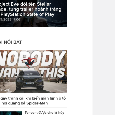
oject Eve đổi tên Stellar
ade, tung trailer hoành tráng
i PlayStation State of Play
09/2022 17:06
I NỔI BẬT
 NGHỆ
ây tranh cãi khi biến màn hình ô tô
 nơi quảng bá Spider-Man
Tencent được cho là hủy