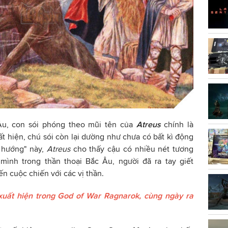
Âu, con sói phóng theo mũi tên của
Atreus
chính là
ất hiện, chú sói còn lại dường như chưa có bất kì động
h hướng" này,
Atreus
cho thấy cậu có nhiều nét tương
mình trong thần thoại Bắc Âu, người đã ra tay giết
n cuộc chiến với các vị thần.
 xuất hiện trong God of War Ragnarok, cùng ngày ra