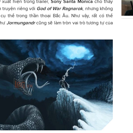
i
xuất hiện trong trailer,
Sony Santa Monica
cho thấy
 truyện riêng với
God of War Ragnarok
, nhưng không
 cụ thể trong thần thoại Bắc Âu. Như vậy, rất có thể
như
Jormungandr
cũng sẽ làm tròn vai trò tương tự của