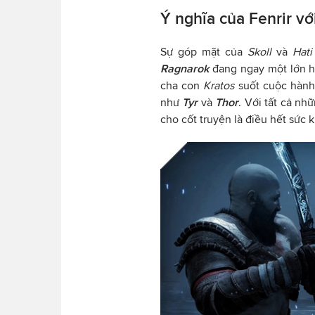
Ý nghĩa của Fenrir v
Sự góp mặt của
Skoll
và
Hati
Ragnarok
đang ngay một lớn h
cha con
Kratos
suốt cuộc hành
như
Tyr
và
Thor
. Với tất cả nh
cho cốt truyện là điều hết sức 