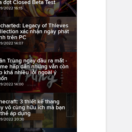
a đợt Closed Beta Test
09/2022 16:15
charted: Legacy of Thieves
llection xác nhận ngày phát
nh trên PC
09/2022 14:07
ần Trùng ngày đầu ra mắt -
me hấp dẫn nhưng vẫn còn
p khá nhiều lỗi ngoài ý
uốn
09/2022 14:00
necraft: 3 thiết kế thang
y vô cùng hữu ích mà bạn
 thể áp dụng
09/2022 20:30