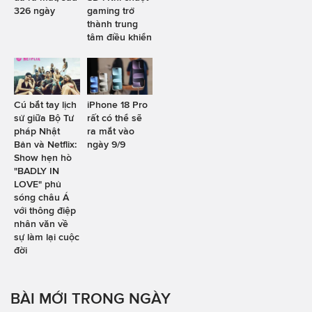
326 ngày
gaming trở
thành trung
tâm điều khiển
Cú bắt tay lịch
iPhone 18 Pro
sử giữa Bộ Tư
rất có thể sẽ
pháp Nhật
ra mắt vào
Bản và Netflix:
ngày 9/9
Show hẹn hò
"BADLY IN
LOVE" phủ
sóng châu Á
với thông điệp
nhân văn về
sự làm lại cuộc
đời
BÀI MỚI TRONG NGÀY