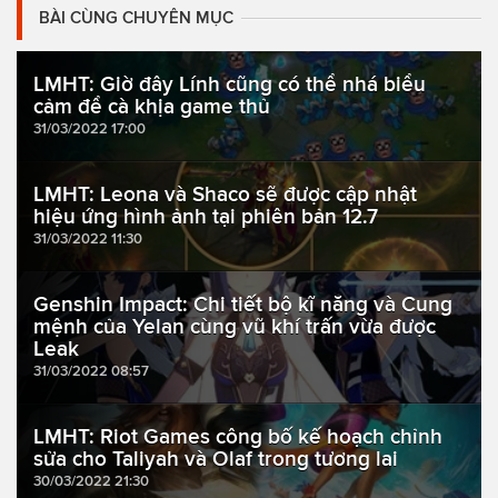
BÀI CÙNG CHUYÊN MỤC
LMHT: Giờ đây Lính cũng có thể nhá biểu
cảm để cà khịa game thủ
31/03/2022 17:00
LMHT: Leona và Shaco sẽ được cập nhật
hiệu ứng hình ảnh tại phiên bản 12.7
31/03/2022 11:30
Genshin Impact: Chi tiết bộ kĩ năng và Cung
mệnh của Yelan cùng vũ khí trấn vừa được
Leak
31/03/2022 08:57
LMHT: Riot Games công bố kế hoạch chỉnh
sửa cho Taliyah và Olaf trong tương lai
30/03/2022 21:30