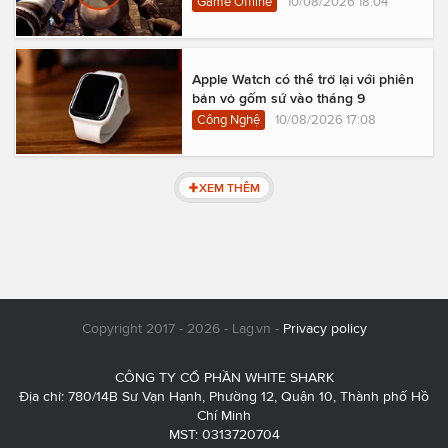
Game Offline
10/08/2026 18:04
Apple Watch có thể trở lại với phiên
bản vỏ gốm sứ vào tháng 9
Công Nghệ
10/08/2026 17:08
XEM THÊM
Copyright 2017 - 2026 - Lag.vn -
Privacy policy
CÔNG TY CỔ PHẦN WHITE SHARK
Địa chỉ: 780/14B Sư Vạn Hạnh, Phường 12, Quận 10, Thành phố Hồ
Chí Minh
MST: 0313720704