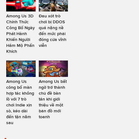
Among Us 3D
Đau xót trò
Chính Thức
chơi bị DDOS
Công Bố Ngày
quá nặng nề
Phát Hành
đến mức phải
Khiến Người
đóng cửa vĩnh
Hâm Mộ Phấn
viễn
Khích
Among Us
Among Us bất
công bố màn
ngờ trở thành
hợp tác khổng
chủ đề bàn
lồ với 7 trò
tán khi giới
chơi Indie xịn
thiệu về một
sò, kéo dài
bản đồ mới
đến tận năm
toanh
sau