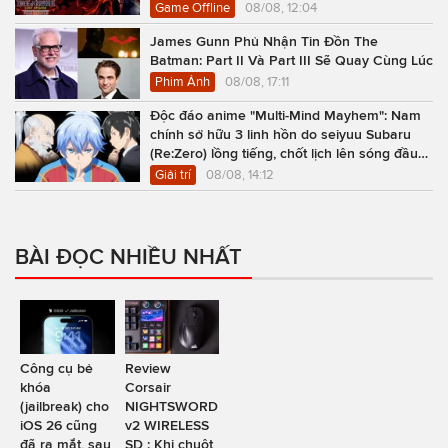
Game Offline
08/08, 12:04
James Gunn Phủ Nhận Tin Đồn The
Batman: Part II Và Part III Sẽ Quay Cùng Lúc
Phim Ảnh
08/08, 17:11
Độc đáo anime "Multi-Mind Mayhem": Nam
chính sở hữu 3 linh hồn do seiyuu Subaru
(Re:Zero) lồng tiếng, chốt lịch lên sóng đầu
năm 2027
Giải trí
08/08, 14:12
BÀI ĐỌC NHIỀU NHẤT
Công cụ bẻ
Review
khóa
Corsair
(jailbreak) cho
NIGHTSWORD
iOS 26 cũng
v2 WIRELESS
đã ra mắt, sau
SD : Khi chuột