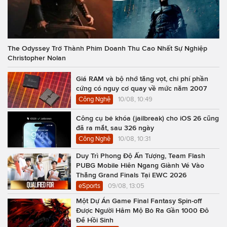
The Odyssey Trở Thành Phim Doanh Thu Cao Nhất Sự Nghiệp
Christopher Nolan
Giá RAM và bộ nhớ tăng vọt, chi phí phần
cứng có nguy cơ quay về mức năm 2007
Công Nghệ
10/08, 10:49
Công cụ bẻ khóa (jailbreak) cho iOS 26 cũng
đã ra mắt, sau 326 ngày
Công Nghệ
10/08, 10:31
Duy Trì Phong Độ Ấn Tượng, Team Flash
PUBG Mobile Hiên Ngang Giành Vé Vào
Thẳng Grand Finals Tại EWC 2026
eSports
09/08, 13:05
Một Dự Án Game Final Fantasy Spin-off
Được Người Hâm Mộ Bỏ Ra Gần 1000 Đô
Để Hồi Sinh