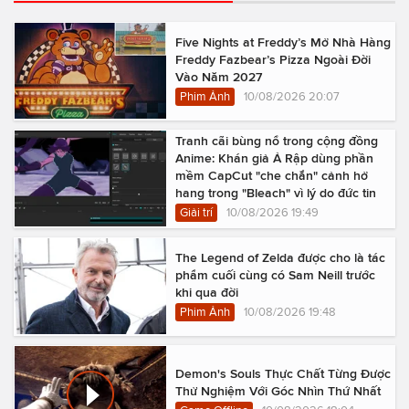
Five Nights at Freddy’s Mở Nhà Hàng
Freddy Fazbear’s Pizza Ngoài Đời
Vào Năm 2027
Phim Ảnh
10/08/2026 20:07
Tranh cãi bùng nổ trong cộng đồng
Anime: Khán giả Ả Rập dùng phần
mềm CapCut "che chắn" cảnh hở
hang trong "Bleach" vì lý do đức tin
Giải trí
10/08/2026 19:49
The Legend of Zelda được cho là tác
phẩm cuối cùng có Sam Neill trước
khi qua đời
Phim Ảnh
10/08/2026 19:48
Demon's Souls Thực Chất Từng Được
Thử Nghiệm Với Góc Nhìn Thứ Nhất