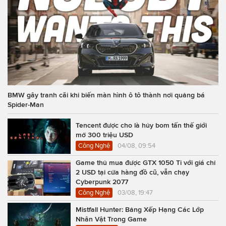
BMW gây tranh cãi khi biến màn hình ô tô thành nơi quảng bá
Spider-Man
Tencent được cho là hủy bom tấn thế giới
mở 300 triệu USD
Công Nghệ
04/08, 09:54
Game thủ mua được GTX 1050 Ti với giá chỉ
2 USD tại cửa hàng đồ cũ, vẫn chạy
Cyberpunk 2077
Công Nghệ
03/08, 19:47
Mistfall Hunter: Bảng Xếp Hạng Các Lớp
Nhân Vật Trong Game