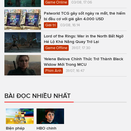
Game Online
03/08, 17:06
Palworld TCG gây sốt ngày ra mắt, thẻ hiếm
bị đầu cơ với giá gần 4.000 USD
Giải trí
03/08, 16:14
Lord of the Rings: War in the North Bất Ngờ
Hé Lộ Khả Năng Quay Trở Lại
Game Offline
31/07, 17:30
Yelena Belova Chính Thức Trở Thành Black
Widow Mới Trong MCU
Phim Ảnh
31/07, 16:47
BÀI ĐỌC NHIỀU NHẤT
Biện pháp
HBO chỉnh