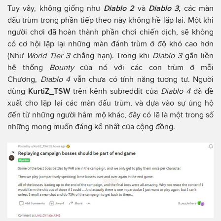
Tuy vậy, không giống như
Diablo 2
và
Diablo 3,
các màn
đấu trùm trong phần tiếp theo này không hề lặp lại. Một khi
người chơi đã hoàn thành phần chơi chiến dịch, sẽ không
có cơ hội lặp lại những màn đánh trùm ở độ khó cao hơn
(Như
World Tier 3
chẳng hạn). Trong khi
Diablo 3
gắn liền
hệ thống
Bounty
của nó với các con trùm ở mỗi
Chương,
Diablo 4
vẫn chưa có tính năng tương tự. Người
dùng
KurtiZ_TSW
trên kênh subreddit của
Diablo 4
đã đề
xuất cho lặp lại các màn đấu trùm, và dựa vào sự ủng hộ
đến từ những người hâm mộ khác, đây có lẽ là một trong số
những mong muốn đáng kể nhất của cộng đồng.