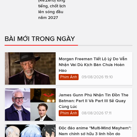
(Re:Zero) lồng
tiếng, chốt lịch
lên sóng đầu
năm 2027
BÀI MỚI TRONG NGÀY
Morgan Freeman Tiết Lộ Lý Do Vẫn
Nhận Vai Dù Kịch Bản Chưa Hoàn
Hảo
Phim Ảnh
09/08/2026 19:10
James Gunn Phủ Nhận Tin Đồn The
Batman: Part II Và Part III Sẽ Quay
Cùng Lúc
Phim Ảnh
08/08/2026 17:11
Độc đáo anime "Multi-Mind Mayhem":
Nam chính sở hữu 3 linh hồn do