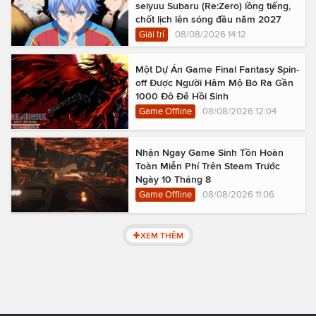
seiyuu Subaru (Re:Zero) lồng tiếng,
chốt lịch lên sóng đầu năm 2027
Giải trí
08/08/2026 14:12
Một Dự Án Game Final Fantasy Spin-
off Được Người Hâm Mộ Bỏ Ra Gần
1000 Đô Để Hồi Sinh
Game Offline
08/08/2026 12:04
Nhận Ngay Game Sinh Tồn Hoàn
Toàn Miễn Phí Trên Steam Trước
Ngày 10 Tháng 8
Game Offline
08/08/2026 11:06
XEM THÊM