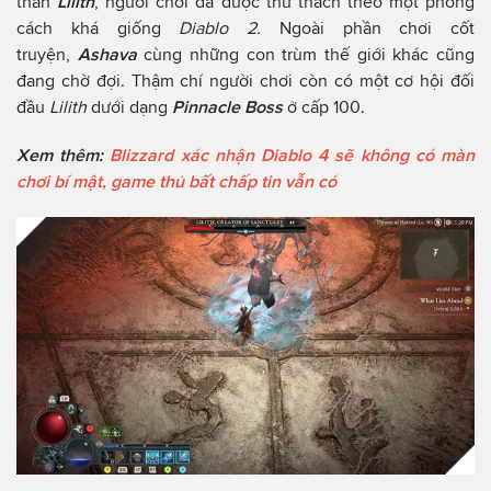
thân
Lilith
, người chơi đã được thử thách theo một phong
cách khá giống
Diablo 2.
Ngoài phần chơi cốt
truyện,
Ashava
cùng những con trùm thế giới khác cũng
đang chờ đợi. Thậm chí người chơi còn có một cơ hội đối
đầu
Lilith
dưới dạng
Pinnacle Boss
ở cấp 100.
Xem thêm:
Blizzard xác nhận Diablo 4 sẽ không có màn
chơi bí mật, game thủ bất chấp tin vẫn có