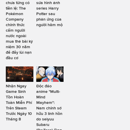
chưa từng có
sửa hình ảnh
tiền lệ: The
series Harry
Pokémon
Potter sau
Company
phản ứng của
chính thức
người hâm mộ
cấm người
nước ngoài
mua thẻ bài kỷ
niệm 30 năm
để đẩy lùi nạn
đầu cơ
Nhận Ngay
Độc đáo
Game Sinh
anime "Multi-
Tồn Hoàn
Mind
Toàn Miễn Phí
Mayhem":
Trên Steam
Nam chính sở
Trước Ngày 10
hữu 3 linh hồn
Tháng 8
do seiyuu
Subaru