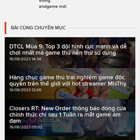
thống
endgame mới
BÀI CÙNG CHUYÊN MỤC
DTCL Mùa 9: Top 3 đội hình cực mạnh và dễ
chơi nhất mà game thủ nên thử sử dụng
16/06/2023 14:34
Hàng chục game thủ trải nghiệm game độc
quyền trên thế giới với hot streamer MisThy
16/06/2023 12:00
Closers RT: New Order thông báo đóng cửa
chính thức chỉ sau 1 Tuần ra mắt game ảm
đạm
16/06/2023 09:02