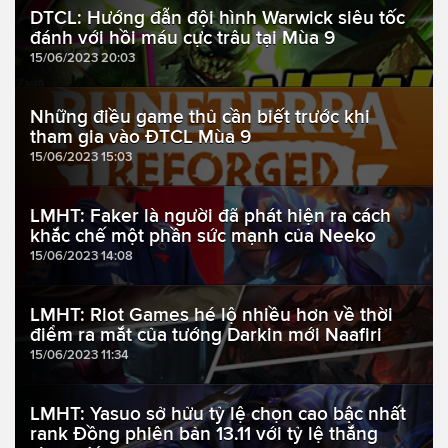
DTCL: Hướng đẫn đội hình Warwick siêu tốc
đánh với hồi máu cực trâu tại Mùa 9
15/06/2023 20:03
Những điều game thủ cần biết trước khi
tham gia vào ĐTCL Mùa 9
15/06/2023 15:03
LMHT: Faker là người đã phát hiện ra cách
khắc chế một phần sức mạnh của Neeko
15/06/2023 14:08
LMHT: Riot Games hé lộ nhiều hơn về thời
điểm ra mắt của tướng Darkin mới Naafiri
15/06/2023 11:34
LMHT: Yasuo sở hửu tỷ lệ chọn cao bậc nhất
rank Đồng phiên bản 13.11 với tỷ lệ thắng