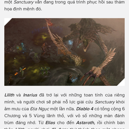
một
Sanctuary
vẫn đang trong quá trình phục hồi sau thảm
họa định mệnh đó.
Lilith
và
Inarius
đã trở lại với những toan tính của riêng
mình, và người chơi sẽ phải nỗ lực giải cứu
Sanctuary
khỏi
âm mưu của
Địa Ngục
một lần nữa.
Diablo 4
có tổng cộng 6
Chương và 5 Vùng lãnh thổ, với vô số những màn đánh
trùm đáng nhớ. Từ
Elias
cho đến
Astaroth,
rồi chính bản