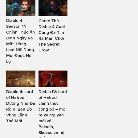
Diablo 4
Game Thủ
Season 14
Diablo 4 Cuối
Chính Thức Ấn
Cùng Đã Tìm
Định Ngày Ra
Ra Màn Chơi
Mắt, Hàng
The Secret
Loạt Nội Dung
Crow
Mới Được Hé
Lộ
Diablo 4: Lord
Diablo IV: Lord
of Hatred
of Hatred
Dường Như Đã
chính thức
Rò Rỉ Bản Đồ
công bố – mở
Vùng Lãnh
ra kỷ nguyên
Thổ Mới
mới với
Paladin,
Skovos và hệ