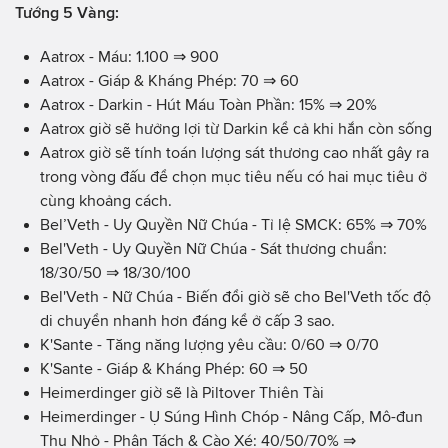
Tướng 5 Vàng:
Aatrox - Máu: 1.100 ⇒ 900
Aatrox - Giáp & Kháng Phép: 70 ⇒ 60
Aatrox - Darkin - Hút Máu Toàn Phần: 15% ⇒ 20%
Aatrox giờ sẽ hưởng lợi từ Darkin kể cả khi hắn còn sống
Aatrox giờ sẽ tính toán lượng sát thương cao nhất gây ra
trong vòng đấu để chọn mục tiêu nếu có hai mục tiêu ở
cùng khoảng cách.
Bel’Veth - Uy Quyền Nữ Chúa - Tỉ lệ SMCK: 65%
⇒
70%
Bel'Veth - Uy Quyền Nữ Chúa - Sát thương chuẩn:
18/30/50
⇒
18/30/100
Bel'Veth - Nữ Chúa - Biến đổi giờ sẽ cho Bel'Veth tốc độ
di chuyển nhanh hơn đáng kể ở cấp 3 sao.
K'Sante - Tăng năng lượng yêu cầu: 0/60 ⇒ 0/70
K'Sante - Giáp & Kháng Phép: 60 ⇒ 50
Heimerdinger giờ sẽ là Piltover Thiên Tài
Heimerdinger - Ụ Súng Hình Chóp - Nâng Cấp, Mô-đun
Thu Nhỏ - Phân Tách & Cào Xé: 40/50/70% ⇒