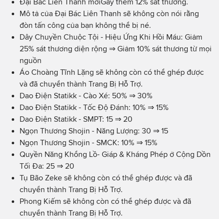
Đại Bác Liên Thanh
mới
Gây thêm 12% sát thương.
Mô tả của Đại Bác Liên Thanh sẽ không còn nói rằng
đòn tấn công của bạn không thể bị né.
Dây Chuyền Chuộc Tội - Hiệu Ứng Khi Hồi Máu: Giảm
25% sát thương diện rộng ⇒ Giảm 10% sát thương từ mọi
nguồn
Áo Choàng Tĩnh Lặng sẽ không còn có thể ghép được
và đã chuyển thành Trang Bị Hỗ Trợ.
Dao Điện Statikk - Cào Xé: 50% ⇒ 30%
Dao Điện Statikk - Tốc Độ Đánh: 10% ⇒ 15%
Dao Điện Statikk - SMPT: 15 ⇒ 20
Ngọn Thương Shojin - Năng Lượng: 30 ⇒ 15
Ngọn Thương Shojin - SMCK: 10% ⇒ 15%
Quyền Năng Khổng Lồ- Giáp & Kháng Phép ở Cộng Dồn
Tối Đa: 25 ⇒ 20
Tụ Bão Zeke sẽ không còn có thể ghép được và đã
chuyển thành Trang Bị Hỗ Trợ.
Phong Kiếm sẽ không còn có thể ghép được và đã
chuyển thành Trang Bị Hỗ Trợ.