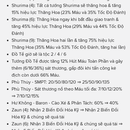
Shurima (4): Tất cả tướng Shurima sẽ thăng hoa & tăng
15% hiệu lực Thăng Hoa (23% Máu và 35% Tốc Độ Đánh)
Shurima (6): Thăng Hoa ngay khi bắt đầu giao tranh &
tăng 45% hiệu lực Thăng Hoa (29% Máu và 44% Tốc Độ
Đánh)
Shurima (9): Thăng Hoa hai lần & tăng 75% hiệu lực
Thăng Hoa (35% Máu và 53% Tốc Độ Đánh, tăng hai lần)
Đồ Tể giờ sẽ là tộc 2 / 4 / 6
Tướng Đồ Tể được tăng 12% Hút Máu Toàn Phần và gây
thêm (6/16/36%) sát thương, gấp đôi khi tấn công kẻ
địch còn dưới 66% Máu.
Phù Thủy - SMPT: 20/50/80/120 ⇒ 25/50/90/135
Phù Thủy - Sát thương nổ theo Máu tối đa: 7/10/12/20%
⇒ 7/10/12/15%
Hư Không - Baron - Cào Xé & Phân Tách: 60% ⇒ 40%
Zaun (4): Nhận 2 Biến Đổi Hóa Kỹ ⇒ Nhận 2 Biến Đổi
Hóa Kỹ & chúng sẽ quá tải
Zaun (6): Nhận 3 Biến Đổi Hóa Kỹ & chúng sẽ quá tải ⇒