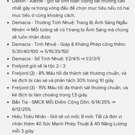
Darkin - Aatrox - giờ sẽ tính toán lượng sát thương cao
nhất gây ra trong vòng đấu để chọn mục tiêu nếu có hai
mục tiêu ở cùng khoảng cách.
Demacia - Thưởng Tinh Nhuệ: Trang Bị Ánh Sáng Ngẫu
Nhiên ⇒ Mỗi tướng sẽ có 1 trang bị Ánh Sáng mà chúng
sẽ luôn nhận được
Demacia - Tinh Nhuệ - Giáp & Kháng Phép cộng thêm:
5/30/40/100 ⇒ 5/15/35/150
Demacia - Số Tinh Nhuệ: 1/2/4/5 ⇒ 1/2/3/5
Freljord giờ sẽ là tộc 2 / 3
Freljord (2) - 8% Máu tối đa thành sát thương chuẩn, và
kẻ địch bị cào xé và phân tách 30% trong 10 giây
Freljord (3) - 15% Máu tối đa thành sát thương chuẩn, và
kẻ địch bị làm choáng trong 1,5 giây.
Bắn Tỉa - SMCK Mỗi Điểm Cộng Dồn: 6/14/25%
⇒
6/12/25%
Hiệu Triệu Nhân - Giờ sẽ có mốc 8 mới: Tất cả đơn vị
nhận thêm 40 Sức Mạnh Phép Thuật & 40 Năng Lượng
mỗi 3 giây