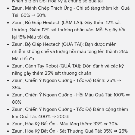
Nhận 5 Biến Đổi Hóa Kỹ & chúng sẽ quá tải
Zaun, Mảnh Ghép Thích Ứng - Chỉ số tăng thêm khi Quá
Tải: 60% ⇒ 50%
Zaun, Bộ Giáp Hextech (LÀM LẠI): Gây thêm 12% sát
thương. Giảm 12% sát thương nhận vào. Mỗi 5 giây hồi
lại 15% Máu tối đa.
Zaun, Bộ Giáp Hextech (QUÁ TẢI): Bạn được miễn
nhiễm khống chế và lượng hồi máu tăng lên thành 25%
Máu tối đa.
Zaun, Cánh Tay Robot (QUÁ TẢI): Đòn đánh và các kỹ
năng gây thêm 25% sát thương chuẩn
Zaun, Chiến Ý Ngoan Cường - Tốc Độ Đánh: 25% ⇒
35%
Zaun, Chiến Ý Ngoan Cường - Hồi Máu Quá Tải: 100% ⇒
80%
Zaun, Chiến Ý Ngoan Cường - Tốc Độ Đánh cộng thêm
khi Quá Tải: 400% ⇒ 200%
Zaun, Hóa Kỹ Bất Ổn - Máu tăng thêm: 33% ⇒ 30%
Zaun, Hóa Kỹ Bất Ổn - Sát Thương Quá Tải: 35% ⇒ 25%