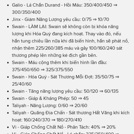
Galio - Lá Chắn Durand - Hồi Máu: 350/400/450 ⇒
300/350/400
Jinx - Giảm Năng Lượng yêu cầu: 0/75 ⇒ 10/70
Swain - LÀM LẠI: Swain sẽ không còn bị khóa năng
lượng khi Hóa Quỷ đang kích hoạt. Thay vào đó, nếu
hắn tung chiêu lần nữa khi đã biến hình, hắn sẽ phát nổ,
nhận thêm 225/260/385 máu và gây 100/160/240 sát
thương phép lên những kẻ địch gần bên.
Swain - Máu cộng thêm khi biến hình lần đầu:
375/450/650 ⇒ 325/375/550
Swain - Hóa Quỷ - Sát Thương Mỗi Đợt: 35/50/75 ⇒
25/40/60
Swain - Tăng năng lượng yêu cầu: 50/120 ⇒ 60/135
Swain - Giáp & Kháng Phép: 50 ⇒ 45
Taliyah - Năng Lượng: 0/60 ⇒ 20/60
Taliyah - Quăng Địa Chấn - Sát thương Hất Văng khi kích
hoạt: 160/240/370 ⇒ 180/270/410
Vi - Giáp Chống Chất Nổ - Phân Tách: 40% ⇒ 20%