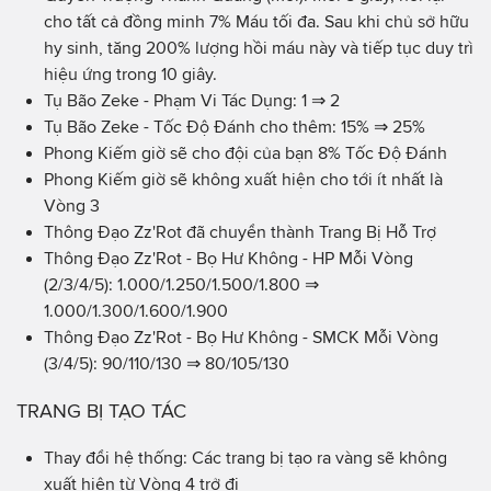
cho tất cả đồng minh 7% Máu tối đa. Sau khi chủ sở hữu
hy sinh, tăng 200% lượng hồi máu này và tiếp tục duy trì
hiệu ứng trong 10 giây.
Tụ Bão Zeke - Phạm Vi Tác Dụng: 1 ⇒ 2
Tụ Bão Zeke - Tốc Độ Đánh cho thêm: 15% ⇒ 25%
Phong Kiếm giờ sẽ cho đội của bạn 8% Tốc Độ Đánh
Phong Kiếm giờ sẽ không xuất hiện cho tới ít nhất là
Vòng 3
Thông Đạo Zz'Rot đã chuyển thành Trang Bị Hỗ Trợ
Thông Đạo Zz'Rot - Bọ Hư Không - HP Mỗi Vòng
(2/3/4/5): 1.000/1.250/1.500/1.800 ⇒
1.000/1.300/1.600/1.900
Thông Đạo Zz'Rot - Bọ Hư Không - SMCK Mỗi Vòng
(3/4/5): 90/110/130 ⇒ 80/105/130
TRANG BỊ TẠO TÁC
Thay đổi hệ thống: Các trang bị tạo ra vàng sẽ không
xuất hiện từ Vòng 4 trở đi