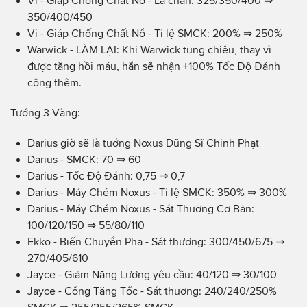
Vi - Giáp Chống Chất Nổ - Lá chắn: 325/350/400 ⇒
350/400/450
Vi - Giáp Chống Chất Nổ - Tỉ lệ SMCK: 200% ⇒ 250%
Warwick - LÀM LẠI: Khi Warwick tung chiêu, thay vì
được tăng hồi máu, hắn sẽ nhận +100% Tốc Độ Đánh
cộng thêm.
Tướng 3 Vàng:
Darius giờ sẽ là tướng Noxus Dũng Sĩ Chinh Phạt
Darius - SMCK: 70 ⇒ 60
Darius - Tốc Độ Đánh: 0,75 ⇒ 0,7
Darius - Máy Chém Noxus - Tỉ lệ SMCK: 350% ⇒ 300%
Darius - Máy Chém Noxus - Sát Thương Cơ Bản:
100/120/150 ⇒ 55/80/110
Ekko - Biến Chuyển Pha - Sát thương: 300/450/675 ⇒
270/405/610
Jayce - Giảm Năng Lượng yêu cầu: 40/120 ⇒ 30/100
Jayce - Cổng Tăng Tốc - Sát thương: 240/240/250%