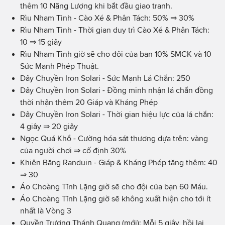
thêm 10 Năng Lượng khi bắt đầu giao tranh.
Rìu Nham Tinh - Cào Xé & Phân Tách: 50% ⇒ 30%
Rìu Nham Tinh - Thời gian duy trì Cào Xé & Phân Tách:
10 ⇒ 15 giây
Rìu Nham Tinh giờ sẽ cho đội của bạn 10% SMCK và 10
Sức Mạnh Phép Thuật.
Dây Chuyền Iron Solari - Sức Mạnh Lá Chắn: 250
Dây Chuyền Iron Solari - Đồng minh nhận lá chắn đồng
thời nhận thêm 20 Giáp và Kháng Phép
Dây Chuyền Iron Solari - Thời gian hiệu lực của lá chắn:
4 giây ⇒ 20 giây
Ngọc Quá Khổ - Cường hóa sát thương dựa trên: vàng
của người chơi ⇒ cố định 30%
Khiên Băng Randuin - Giáp & Kháng Phép tăng thêm: 40
⇒ 30
Áo Choàng Tĩnh Lặng giờ sẽ cho đội của bạn 60 Máu.
Áo Choàng Tĩnh Lặng giờ sẽ không xuất hiện cho tới ít
nhất là Vòng 3
Quyền Trượng Thánh Quang (mới): Mỗi 5 giây, hồi lại