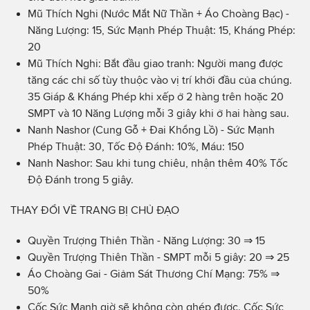
Mũ Thích Nghi (Nước Mắt Nữ Thần + Áo Choàng Bạc) -
Năng Lượng: 15, Sức Mạnh Phép Thuật: 15, Kháng Phép:
20
Mũ Thích Nghi: Bắt đầu giao tranh: Người mang được
tăng các chỉ số tùy thuộc vào vị trí khởi đầu của chúng.
35 Giáp & Kháng Phép khi xếp ở 2 hàng trên hoặc 20
SMPT và 10 Năng Lượng mỗi 3 giây khi ở hai hàng sau.
Nanh Nashor (Cung Gỗ + Đai Khổng Lồ) - Sức Mạnh
Phép Thuật: 30, Tốc Độ Đánh: 10%, Máu: 150
Nanh Nashor: Sau khi tung chiêu, nhận thêm 40% Tốc
Độ Đánh trong 5 giây.
THAY ĐỔI VỀ TRANG BỊ CHỦ ĐẠO
Quyền Trượng Thiên Thần - Năng Lượng: 30 ⇒ 15
Quyền Trượng Thiên Thần - SMPT mỗi 5 giây: 20 ⇒ 25
Áo Choàng Gai - Giảm Sát Thương Chí Mạng: 75% ⇒
50%
Cốc Sức Mạnh giờ sẽ không còn ghép được. Cốc Sức