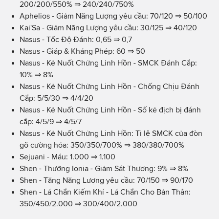
200/200/550% ⇒ 240/240/750%
Aphelios - Giảm Năng Lượng yêu cầu: 70/120
⇒
50/100
Kai'Sa - Giảm Năng Lượng yêu cầu: 30/125 ⇒ 40/120
Nasus - Tốc Độ Đánh: 0,65 ⇒ 0,7
Nasus - Giáp & Kháng Phép: 60 ⇒ 50
Nasus - Kẻ Nuốt Chửng Linh Hồn - SMCK Đánh Cắp:
10% ⇒ 8%
Nasus - Kẻ Nuốt Chửng Linh Hồn - Chống Chịu Đánh
Cắp: 5/5/30 ⇒ 4/4/20
Nasus - Kẻ Nuốt Chửng Linh Hồn - Số kẻ địch bị đánh
cắp: 4/5/9 ⇒ 4/5/7
Nasus - Kẻ Nuốt Chửng Linh Hồn: Tỉ lệ SMCK của đòn
gõ cường hóa: 350/350/700% ⇒ 380/380/700%
Sejuani - Máu: 1.000 ⇒ 1.100
Shen - Thưởng Ionia - Giảm Sát Thương: 9% ⇒ 8%
Shen - Tăng Năng Lượng yêu cầu: 70/150 ⇒ 90/170
Shen - Lá Chắn Kiếm Khí - Lá Chắn Cho Bản Thân:
350/450/2.000 ⇒ 300/400/2.000