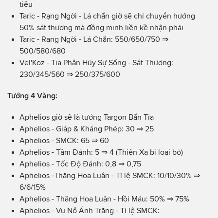
tiêu
Taric - Rạng Ngời - Lá chắn giờ sẽ chỉ chuyển hướng
50% sát thương mà đồng minh liền kề nhận phải
Taric - Rạng Ngời - Lá Chắn: 550/650/750 ⇒
500/580/680
Vel'Koz - Tia Phân Hủy Sự Sống - Sát Thương:
230/345/560 ⇒ 250/375/600
Tướng 4 Vàng:
Aphelios giờ sẽ là tướng Targon Bắn Tỉa
Aphelios - Giáp & Kháng Phép: 30 ⇒ 25
Aphelios - SMCK: 65 ⇒ 60
Aphelios - Tầm Đánh: 5 ⇒ 4 (Thiện Xạ bị loại bỏ)
Aphelios - Tốc Độ Đánh: 0,8 ⇒ 0,75
Aphelios -Thăng Hoa Luân - Tỉ lệ SMCK: 10/10/30% ⇒
6/6/15%
Aphelios - Thăng Hoa Luân - Hồi Máu: 50% ⇒ 75%
Aphelios - Vụ Nổ Ánh Trăng - Tỉ lệ SMCK: