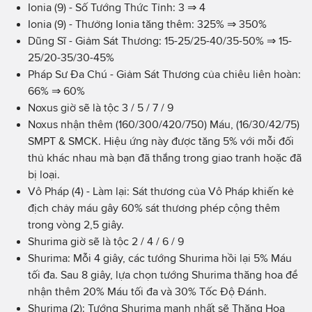
Ionia (9) - Số Tướng Thức Tỉnh: 3 ⇒ 4
Ionia (9) - Thưởng Ionia tăng thêm: 325% ⇒ 350%
Dũng Sĩ - Giảm Sát Thương: 15-25/25-40/35-50%
⇒
15-
25/20-35/30-45%
Pháp Sư Đa Chú - Giảm Sát Thương của chiêu liên hoàn:
66% ⇒ 60%
Noxus giờ sẽ là tộc 3 / 5 / 7 / 9
Noxus nhận thêm (160/300/420/750) Máu, (16/30/42/75)
SMPT & SMCK. Hiệu ứng này được tăng 5% với mỗi đối
thủ khác nhau mà bạn đã thắng trong giao tranh hoặc đã
bị loại.
Vô Pháp (4) - Làm lại: Sát thương của Vô Pháp khiến kẻ
địch chảy máu gây 60% sát thương phép cộng thêm
trong vòng 2,5 giây.
Shurima giờ sẽ là tộc 2 / 4 / 6 / 9
Shurima: Mỗi 4 giây, các tướng Shurima hồi lại 5% Máu
tối đa. Sau 8 giây, lựa chọn tướng Shurima thăng hoa để
nhận thêm 20% Máu tối đa và 30% Tốc Độ Đánh.
Shurima (2): Tướng Shurima mạnh nhất sẽ Thăng Hoa