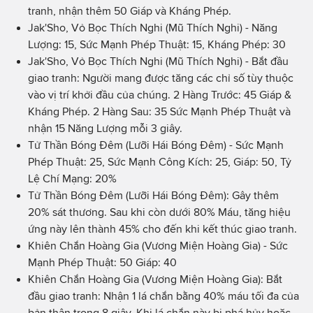
tranh, nhận thêm 50 Giáp và Kháng Phép.
Jak'Sho, Vỏ Bọc Thích Nghi (Mũ Thích Nghi) - Năng
Lượng: 15, Sức Mạnh Phép Thuật: 15, Kháng Phép: 30
Jak'Sho, Vỏ Bọc Thích Nghi (Mũ Thích Nghi) - Bắt đầu
giao tranh: Người mang được tăng các chỉ số tùy thuộc
vào vị trí khởi đầu của chúng. 2 Hàng Trước: 45 Giáp &
Kháng Phép. 2 Hàng Sau: 35 Sức Mạnh Phép Thuật và
nhận 15 Năng Lượng mỗi 3 giây.
Tử Thần Bóng Đêm (Lưỡi Hái Bóng Đêm) - Sức Mạnh
Phép Thuật: 25, Sức Mạnh Công Kích: 25, Giáp: 50, Tỷ
Lệ Chí Mạng: 20%
Tử Thần Bóng Đêm (Lưỡi Hái Bóng Đêm): Gây thêm
20% sát thương. Sau khi còn dưới 80% Máu, tăng hiệu
ứng này lên thành 45% cho đến khi kết thúc giao tranh.
Khiên Chắn Hoàng Gia (Vương Miện Hoàng Gia) - Sức
Mạnh Phép Thuật: 50 Giáp: 40
Khiên Chắn Hoàng Gia (Vương Miện Hoàng Gia): Bắt
đầu giao tranh: Nhận 1 lá chắn bằng 40% máu tối đa của
bản thân trong 8 giây. Khi lá chắn này bị phá hủy hoặc