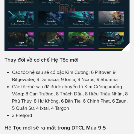
Thay đổi về cơ chế Hệ Tộc mới
Các tộc/hệ sau sẽ có bậc Kim Cương: 6 Piltover, 9
Bilgewater, 9 Demacia, 9 Ionia, 9 Noxus, 9 Shurima
Các tộc/hệ sau đã được chuyển từ Kim Cương xuống
Vàng: 8 Can Trường, 8 Thách Đấu, 8 Hiệu Triệu Nhân, 8
Phù Thủy, 8 Hư Không, 6 Bắn Tỉa, 6 Chinh Phạt, 6 Zaun,
5 Quân Sư, 4 Ixtal, 4 Targon
3 Freljord
Hệ Tộc mới sẽ ra mắt trong DTCL Mùa 9.5