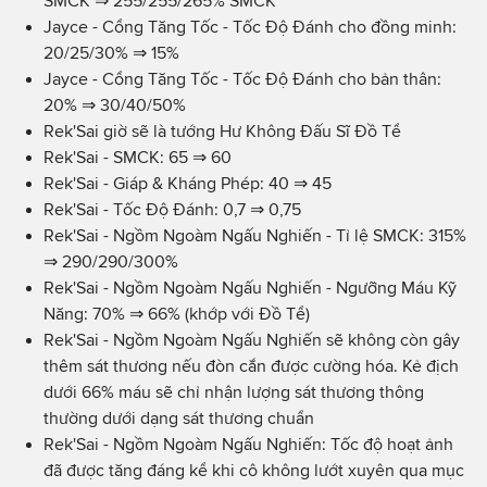
SMCK ⇒ 255/255/265% SMCK
Jayce - Cổng Tăng Tốc - Tốc Độ Đánh cho đồng minh:
20/25/30% ⇒ 15%
Jayce - Cổng Tăng Tốc - Tốc Độ Đánh cho bản thân:
20% ⇒ 30/40/50%
Rek'Sai giờ sẽ là tướng Hư Không Đấu Sĩ Đồ Tể
Rek'Sai - SMCK: 65 ⇒ 60
Rek'Sai - Giáp & Kháng Phép: 40 ⇒ 45
Rek'Sai - Tốc Độ Đánh: 0,7 ⇒ 0,75
Rek'Sai - Ngồm Ngoàm Ngấu Nghiến - Tỉ lệ SMCK: 315%
⇒ 290/290/300%
Rek'Sai - Ngồm Ngoàm Ngấu Nghiến - Ngưỡng Máu Kỹ
Năng: 70% ⇒ 66% (khớp với Đồ Tể)
Rek'Sai - Ngồm Ngoàm Ngấu Nghiến sẽ không còn gây
thêm sát thương nếu đòn cắn được cường hóa. Kẻ địch
dưới 66% máu sẽ chỉ nhận lượng sát thương thông
thường dưới dạng sát thương chuẩn
Rek'Sai - Ngồm Ngoàm Ngấu Nghiến: Tốc độ hoạt ảnh
đã được tăng đáng kể khi cô không lướt xuyên qua mục