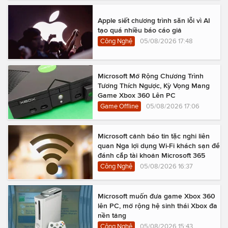
Apple siết chương trình săn lỗi vì AI
tạo quá nhiều báo cáo giả
Công Nghệ
05/08/2026 17:48
Microsoft Mở Rộng Chương Trình
Tương Thích Ngược, Kỳ Vọng Mang
Game Xbox 360 Lên PC
Game Offline
05/08/2026 17:06
Microsoft cảnh báo tin tặc nghi liên
quan Nga lợi dụng Wi-Fi khách sạn để
đánh cắp tài khoản Microsoft 365
Công Nghệ
05/08/2026 16:37
Microsoft muốn đưa game Xbox 360
lên PC, mở rộng hệ sinh thái Xbox đa
nền tảng
Công Nghệ
05/08/2026 15:43