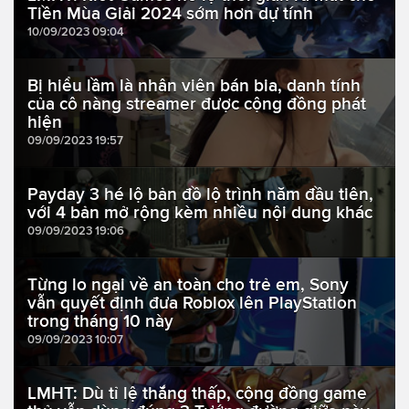
Tiền Mùa Giải 2024 sớm hơn dự tính
10/09/2023 09:04
Bị hiểu lầm là nhân viên bán bia, danh tính
của cô nàng streamer được cộng đồng phát
hiện
09/09/2023 19:57
Payday 3 hé lộ bản đồ lộ trình năm đầu tiên,
với 4 bản mở rộng kèm nhiều nội dung khác
09/09/2023 19:06
Từng lo ngại về an toàn cho trẻ em, Sony
vẫn quyết định đưa Roblox lên PlayStation
trong tháng 10 này
09/09/2023 10:07
LMHT: Dù tỉ lệ thắng thấp, cộng đồng game