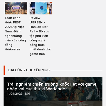
Toàn cảnh
Review
HoYo FEST
UGREEN x
2026 tại Việt
Honkai: Star
Nam: Điểm
Rail – Bộ sưu
hẹn thường
tập phụ kiện
niên của cộng
công nghệ
đồng
đáng mua
HoYoverse
nhất dành cho
game thủ?
BÀI CÙNG CHUYÊN MỤC
Trải nghiệm chiến trường khốc liệt với game
nhập vai cực thú vị Warlander
11/09/2023 18:01