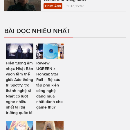
Phim Ảnh
31/07, 16:47
BÀI ĐỌC NHIỀU NHẤT
Hiện tượng âm
Review
nhạc Nhật Bản
UGREEN x
vươn tầm thế
Honkai: Star
giới: Ado thống
Rail – Bộ sưu
trị Spotify, trở
tập phụ kiện
thành nghệ sĩ
công nghệ
Nhật có lượt
đáng mua
nghe nhiều
nhất dành cho
nhất tại thị
game thủ?
trường quốc tế