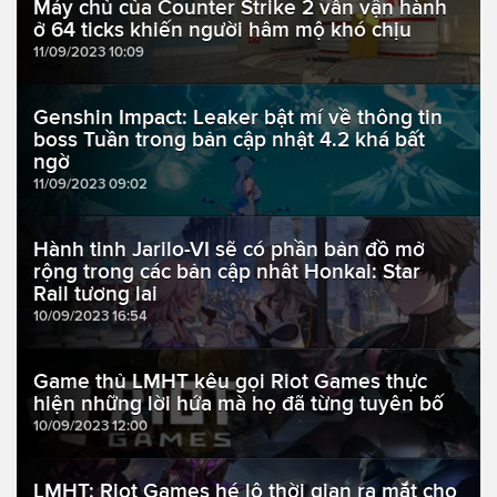
Máy chủ của Counter Strike 2 vẫn vận hành
ở 64 ticks khiến người hâm mộ khó chịu
11/09/2023 10:09
Genshin Impact: Leaker bật mí về thông tin
boss Tuần trong bản cập nhật 4.2 khá bất
ngờ
11/09/2023 09:02
Hành tinh Jarilo-VI sẽ có phần bản đồ mở
rộng trong các bản cập nhât Honkai: Star
Rail tương lai
10/09/2023 16:54
Game thủ LMHT kêu gọi Riot Games thực
hiện những lời hứa mà họ đã từng tuyên bố
10/09/2023 12:00
LMHT: Riot Games hé lộ thời gian ra mắt cho