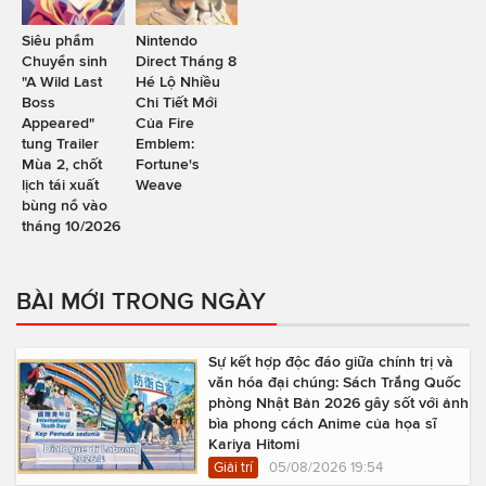
Siêu phẩm
Nintendo
Chuyển sinh
Direct Tháng 8
"A Wild Last
Hé Lộ Nhiều
Boss
Chi Tiết Mới
Appeared"
Của Fire
tung Trailer
Emblem:
Mùa 2, chốt
Fortune's
lịch tái xuất
Weave
bùng nổ vào
tháng 10/2026
BÀI MỚI TRONG NGÀY
Sự kết hợp độc đáo giữa chính trị và
văn hóa đại chúng: Sách Trắng Quốc
phòng Nhật Bản 2026 gây sốt với ảnh
bìa phong cách Anime của họa sĩ
Kariya Hitomi
Giải trí
05/08/2026 19:54