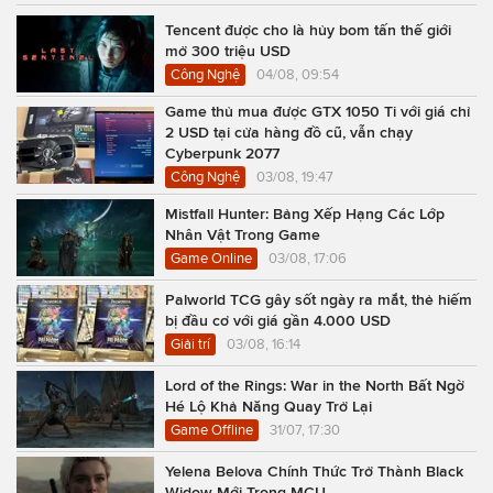
Tencent được cho là hủy bom tấn thế giới
mở 300 triệu USD
Công Nghệ
04/08, 09:54
Game thủ mua được GTX 1050 Ti với giá chỉ
2 USD tại cửa hàng đồ cũ, vẫn chạy
Cyberpunk 2077
Công Nghệ
03/08, 19:47
Mistfall Hunter: Bảng Xếp Hạng Các Lớp
Nhân Vật Trong Game
Game Online
03/08, 17:06
Palworld TCG gây sốt ngày ra mắt, thẻ hiếm
bị đầu cơ với giá gần 4.000 USD
Giải trí
03/08, 16:14
Lord of the Rings: War in the North Bất Ngờ
Hé Lộ Khả Năng Quay Trở Lại
Game Offline
31/07, 17:30
Yelena Belova Chính Thức Trở Thành Black
Widow Mới Trong MCU