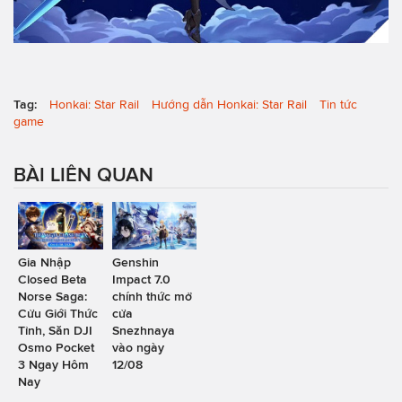
Tag:
Honkai: Star Rail
Hướng dẫn Honkai: Star Rail
Tin tức
game
BÀI LIÊN QUAN
Gia Nhập
Genshin
Closed Beta
Impact 7.0
Norse Saga:
chính thức mở
Cửu Giới Thức
cửa
Tỉnh, Săn DJI
Snezhnaya
Osmo Pocket
vào ngày
3 Ngay Hôm
12/08
Nay