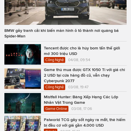
BMW gây tranh cãi khi biến màn hình ô tô thành nơi quảng bá
Spider-Man
Tencent được cho là hủy bom tấn thế giới
mở 300 triệu USD
Công Nghệ
04/08, 09:54
Game thủ mua được GTX 1050 Ti với giá chỉ
2 USD tại cửa hàng đồ cũ, vẫn chạy
Cyberpunk 2077
Công Nghệ
03/08, 19:47
Mistfall Hunter: Bảng Xếp Hạng Các Lớp
Nhân Vật Trong Game
Game Online
03/08, 17:06
Palworld TCG gây sốt ngày ra mắt, thẻ hiếm
bị đầu cơ với giá gần 4.000 USD