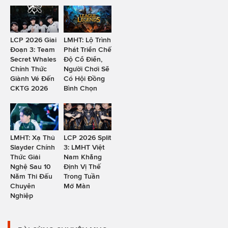
LCP 2026 Giai
LMHT: Lộ Trình
Đoạn 3: Team
Phát Triển Chế
Secret Whales
Độ Cổ Điển,
Chính Thức
Người Chơi Sẽ
Giành Vé Đến
Có Hội Đồng
CKTG 2026
Bình Chọn
LMHT: Xạ Thủ
LCP 2026 Split
Slayder Chính
3: LMHT Việt
Thức Giải
Nam Khẳng
Nghệ Sau 10
Định Vị Thế
Năm Thi Đấu
Trong Tuần
Chuyên
Mở Màn
Nghiệp