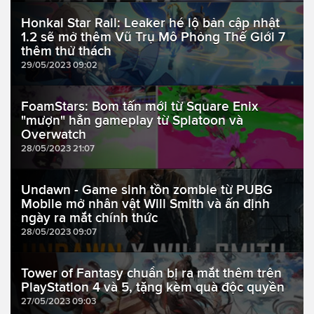
Honkai Star Rail: Leaker hé lộ bản cập nhật
1.2 sẽ mở thêm Vũ Trụ Mô Phỏng Thế Giới 7
thêm thử thách
29/05/2023 09:02
FoamStars: Bom tấn mới từ Square Enix
"mượn" hẳn gameplay từ Splatoon và
Overwatch
28/05/2023 21:07
Undawn - Game sinh tồn zombie từ PUBG
Mobile mở nhân vật Will Smith và ấn định
ngày ra mắt chính thức
28/05/2023 09:07
Tower of Fantasy chuẩn bị ra mắt thêm trên
PlayStation 4 và 5, tặng kèm quà độc quyền
27/05/2023 09:03