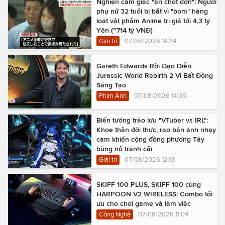
Nghiện cảm giác "ấn chốt đơn": Người
phụ nữ 32 tuổi bị bắt vì "bom" hàng
loạt vật phẩm Anime trị giá tới 4,3 tỷ
Yên (~714 tỷ VNĐ)
Giải trí
07/08/2026 14:24
Gareth Edwards Rời Đạo Diễn
Jurassic World Rebirth 2 Vì Bất Đồng
Sáng Tạo
Phim Ảnh
07/08/2026 14:05
Biến tướng trào lưu "VTuber vs IRL":
Khoe thân đời thực, rao bán ảnh nhạy
cảm khiến cộng đồng phương Tây
bùng nổ tranh cãi
Giải trí
07/08/2026 12:13
SKIFF 100 PLUS, SKIFF 100 cùng
HARPOON V2 WIRELESS: Combo tối
ưu cho chơi game và làm việc
Công Nghệ
07/08/2026 11:04