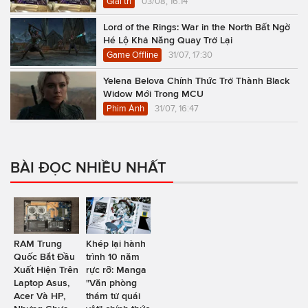
Giải trí
03/08, 16:14
Lord of the Rings: War in the North Bất Ngờ
Hé Lộ Khả Năng Quay Trở Lại
Game Offline
31/07, 17:30
Yelena Belova Chính Thức Trở Thành Black
Widow Mới Trong MCU
Phim Ảnh
31/07, 16:47
BÀI ĐỌC NHIỀU NHẤT
RAM Trung
Khép lại hành
Quốc Bắt Đầu
trình 10 năm
Xuất Hiện Trên
rực rỡ: Manga
Laptop Asus,
"Văn phòng
Acer Và HP,
thám tử quái