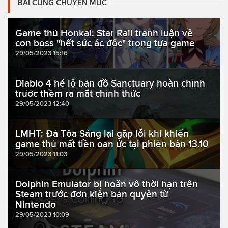
BÀI CÙNG CHUYÊN MỤC
Game thủ Honkai: Star Rail tranh luận về
con boss "hết sức ác độc" trong tựa game
29/05/2023 15:16
Diablo 4 hé lộ bản đồ Sanctuary hoàn chỉnh
trước thềm ra mắt chính thức
29/05/2023 12:40
LMHT: Đá Tỏa Sáng lại gặp lỗi khi khiến
game thủ mất tiền oan ức tại phiên bản 13.10
29/05/2023 11:03
Dolphin Emulator bị hoãn vô thời hạn trên
Steam trước đơn kiện bản quyền từ
Nintendo
29/05/2023 10:09