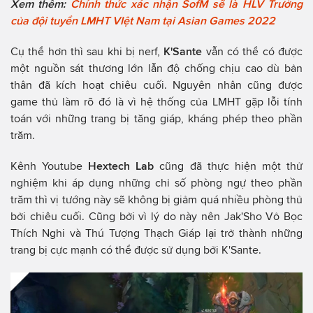
Xem thêm:
Chính thức xác nhận SofM sẽ là HLV Trưởng
của đội tuyển LMHT VIệt Nam tại Asian Games 2022
Cụ thể hơn thì sau khi bị nerf,
K'Sante
vẫn có thể có được
một nguồn sát thương lớn lẫn độ chống chịu cao dù bản
thân đã kích hoạt chiêu cuối. Nguyên nhân cũng được
game thủ làm rõ đó là vì hệ thống của LMHT gặp lỗi tính
toán với những trang bị tăng giáp, kháng phép theo phần
trăm.
Kênh Youtube
Hextech Lab
cũng đã thực hiện một thử
nghiệm khi áp dụng những chỉ số phòng ngự theo phần
trăm thì vị tướng này sẽ không bị giảm quá nhiều phòng thủ
bởi chiêu cuối. Cũng bởi vì lý do này nên Jak'Sho Vỏ Bọc
Thích Nghi và Thú Tượng Thạch Giáp lại trở thành những
trang bị cực mạnh có thể được sử dụng bởi K'Sante.