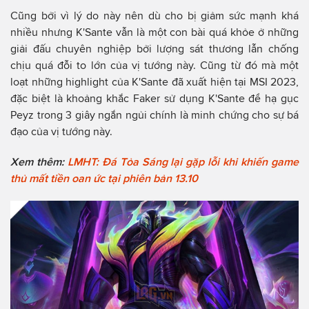
Cũng bởi vì lý do này nên dù cho bị giảm sức mạnh khá
nhiều nhưng K'Sante vẫn là một con bài quá khỏe ở những
giải đấu chuyên nghiệp bởi lượng sát thương lẫn chống
chịu quá đỗi to lớn của vị tướng này. Cũng từ đó mà một
loạt những highlight của K'Sante đã xuất hiện tại MSI 2023,
đặc biệt là khoảng khắc Faker sử dụng K'Sante để hạ gục
Peyz trong 3 giây ngắn ngủi chính là minh chứng cho sự bá
đạo của vị tướng này.
Xem thêm:
LMHT: Đá Tỏa Sáng lại gặp lỗi khi khiến game
thủ mất tiền oan ức tại phiên bản 13.10