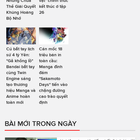
Nhưng Chưa
vật" chính thức
Thể Giải Quyết
kết thúc ở tập
Khủng Hoảng
26
Bộ Nhớ
Cú bắt tay lịch
Cán mốc 18
sử 4 tỷ Yên:
triệu bản in
"Gã khổng lồ"
toàn cầu:
Bandai bắt tay
Manga đình
cùng Twin
đám
Engine sáng
"Sakamoto
tạo thương
Days" tiến vào
hiệu Manga và
chặng đường
Anime hoàn
cao trào quyết
toàn mới
định
BÀI MỚI TRONG NGÀY