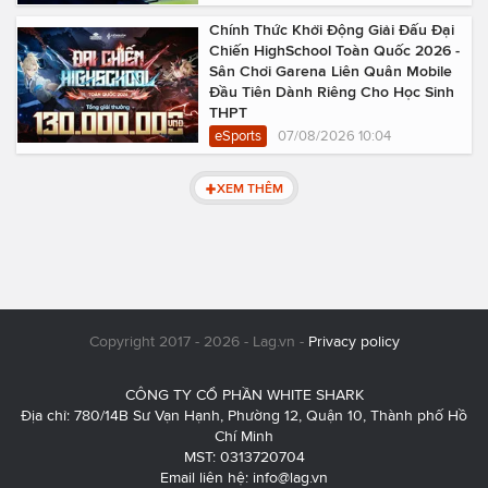
Chính Thức Khởi Động Giải Đấu Đại
Chiến HighSchool Toàn Quốc 2026 -
Sân Chơi Garena Liên Quân Mobile
Đầu Tiên Dành Riêng Cho Học Sinh
THPT
eSports
07/08/2026 10:04
XEM THÊM
Copyright 2017 - 2026 - Lag.vn -
Privacy policy
CÔNG TY CỔ PHẦN WHITE SHARK
Địa chỉ: 780/14B Sư Vạn Hạnh, Phường 12, Quận 10, Thành phố Hồ
Chí Minh
MST: 0313720704
Email liên hệ:
info@lag.vn