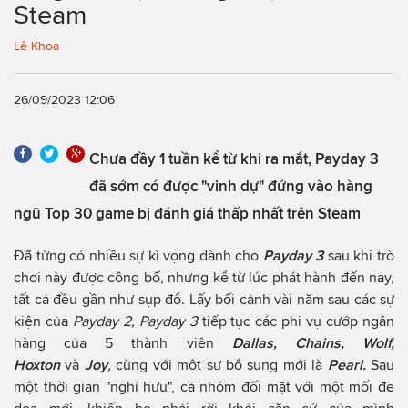
Steam
Lê Khoa
26/09/2023 12:06
Chưa đầy 1 tuần kể từ khi ra mắt, Payday 3
đã sớm có được "vinh dự" đứng vào hàng
ngũ Top 30 game bị đánh giá thấp nhất trên Steam
Đã từng có nhiều sự kì vọng dành cho
Payday 3
sau khi trò
chơi này được công bố, nhưng kể từ lúc phát hành đến nay,
tất cả đều gần như sụp đổ. Lấy bối cảnh vài năm sau các sự
kiện của
Payday 2, Payday 3
tiếp tục các phi vụ cướp ngân
hàng của 5 thành viên
Dallas, Chains, Wolf,
Hoxton
và
Joy
,
cùng với một sự bổ sung mới là
Pearl.
Sau
một thời gian "nghỉ hưu", cả nhóm đối mặt với một mối đe