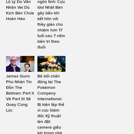
Lộ Lý Do Vẫn
ngôn tình: Cựu
Nhận Vai Dù
idol Nhật Bản
Kịch Bản Chưa
gây bão khi
Hoàn Hảo
kết hôn với
thầy giáo chủ
nhiệm hơn 17
tuổi sau 7 năm
kiên trì theo
đuổi
James Gunn
Bê bối chấn
Phủ Nhận Tin
động tại The
Đồn The
Pokémon
Batman: Part II
Company
Và Part III Sẽ
International:
Quay Cùng
Bị kiện tập thể
Lúc
vì cựu Giám
đốc Kỹ thuật
lén đặt
camera giấu
kín trong nhà