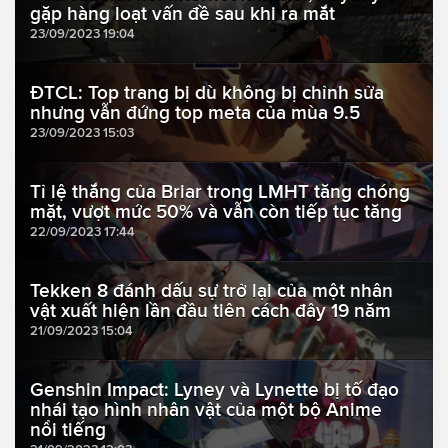
gặp hàng loạt vấn đề sau khi ra mắt
23/09/2023 19:04
ĐTCL: Top trang bị dù không bị chỉnh sửa
nhưng vẫn đứng top meta của mùa 9.5
23/09/2023 15:03
Tỉ lệ thắng của Briar trong LMHT tăng chóng
mặt, vượt mức 50% và vẫn còn tiếp tục tăng
22/09/2023 17:44
Tekken 8 đánh dấu sự trở lại của một nhân
vật xuất hiện lần đầu tiên cách đây 19 năm
21/09/2023 15:04
Genshin Impact: Lyney và Lynette bị tố đạo
nhái tạo hình nhân vật của một bộ Anime
nổi tiếng