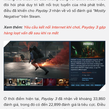
đòi hỏi phải duy trì kết nối trực tuyến của nhà phát triển,
điều đã khiến cho
Payday 3
nhận về vô số đánh giá
"Mostly
Negative"
trên Steam.
Xem thêm:
Yêu cầu kết nối Internet khi chơi, Payday 3 gặp
hàng loạt vấn đề sau khi ra mắt
Ở thời điểm hiện tại,
Payday 3
đã nhận về khoảng 33,860
đánh giá, trong đó có đến 22,899 đánh giá là tiêu cực. Điều