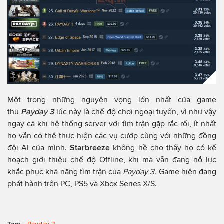
Một trong những nguyện vọng lớn nhất của game
thủ
Payday 3
lúc này là chế độ chơi ngoại tuyến, vì như vậy
ngay cả khi hệ thống server với tìm trận gặp rắc rối, ít nhất
họ vẫn có thể thực hiện các vụ cướp cùng với những đồng
đội AI của mình.
Starbreeze
không hề cho thấy họ có kế
hoạch giới thiệu chế độ Offline, khi mà vẫn đang nỗ lực
khắc phục khả năng tìm trận của
Payday 3.
Game hiện đang
phát hành trên PC, PS5 và Xbox Series X/S.