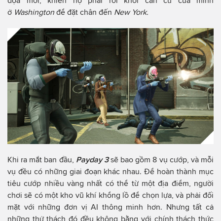
dọa mới, khiến họ phải rời khỏi căn cứ của mình
ở
Washington
để đặt chân đến
New York.
Khi ra mắt ban đầu,
Payday 3
sẽ bao gồm 8 vụ cướp, và mỗi
vụ đều có những giai đoạn khác nhau. Để hoàn thành mục
tiêu cướp nhiều vàng nhất có thể từ một địa điểm, người
chơi sẽ có một kho vũ khí khổng lồ để chọn lựa, và phải đối
mặt với những đơn vị AI thông minh hơn. Nhưng tất cả
những thử thách đó đều không bằng với chính thách thức