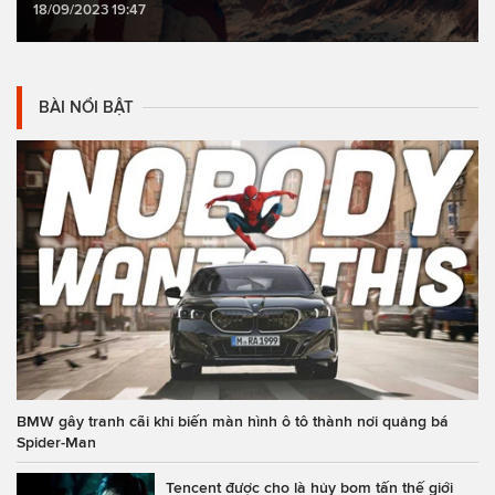
18/09/2023 19:47
BÀI NỔI BẬT
BMW gây tranh cãi khi biến màn hình ô tô thành nơi quảng bá
Spider-Man
Tencent được cho là hủy bom tấn thế giới