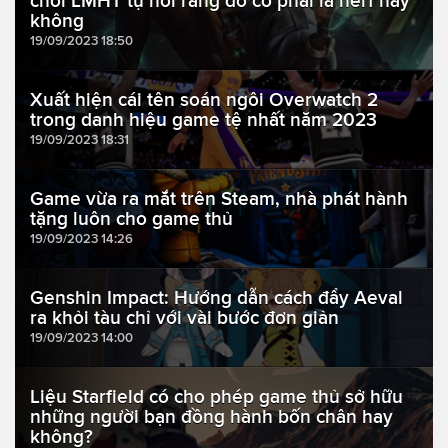
chơi LMHT tự hỏi rằng đó có phải là nerf hay
không
19/09/2023 18:50
Xuất hiện cái tên soán ngôi Overwatch 2
trong danh hiệu game tệ nhất năm 2023
19/09/2023 18:31
Game vừa ra mắt trên Steam, nhà phát hành
tặng luôn cho game thủ
19/09/2023 14:26
Genshin Impact: Hướng dẫn cách đẩy Aeval
ra khỏi tàu chỉ với vài bước đơn giản
19/09/2023 14:00
Liệu Starfield có cho phép game thủ sở hữu
những người bạn đồng hành bốn chân hay
không?