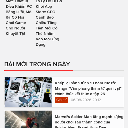
Mắt: Thiết Bị
Lộ Lý Do Bị Gỡ
Điều Khiển PC
Khỏi App
Bằng Lưỡi, Mở
Store: CEO
Ra Cơ Hội
Cảnh Báo
Chơi Game
Chiêu Tống
Cho Người
Tiền Mới Có
Khuyết Tật
Thể Nhắm
Vào Mọi Ứng
Dụng
BÀI MỚI TRONG NGÀY
Khép lại hành trình 10 năm rực rỡ:
Manga "Văn phòng thám tử quái vật"
chính thức kết thúc ở tập 26
Giải trí
06/08/2026 20:12
Marvel's Spider-Man tăng mạnh lượng
người chơi sau thành công của
Spider-Man: Brand New Day