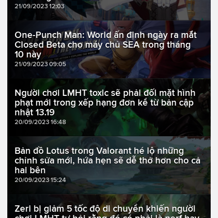
21/09/2023 12:03
One-Punch Man: World ấn định ngày ra mắt
Closed Beta cho máy chủ SEA trong tháng
10 này
21/09/2023 09:05
Người chơi LMHT toxic sẽ phải đối mặt hình
phạt mới trong xếp hạng đơn kể từ bản cập
nhật 13.19
20/09/2023 16:48
Bản đồ Lotus trong Valorant hé lộ những
chỉnh sửa mới, hứa hẹn sẽ dễ thở hơn cho cả
hai bên
20/09/2023 15:24
Zeri bị giảm 5 tốc độ di chuyển khiến người