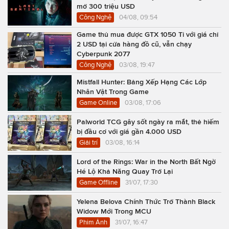
mở 300 triệu USD
Công Nghệ
04/08, 09:54
Game thủ mua được GTX 1050 Ti với giá chỉ
2 USD tại cửa hàng đồ cũ, vẫn chạy
Cyberpunk 2077
Công Nghệ
03/08, 19:47
Mistfall Hunter: Bảng Xếp Hạng Các Lớp
Nhân Vật Trong Game
Game Online
03/08, 17:06
Palworld TCG gây sốt ngày ra mắt, thẻ hiếm
bị đầu cơ với giá gần 4.000 USD
Giải trí
03/08, 16:14
Lord of the Rings: War in the North Bất Ngờ
Hé Lộ Khả Năng Quay Trở Lại
Game Offline
31/07, 17:30
Yelena Belova Chính Thức Trở Thành Black
Widow Mới Trong MCU
Phim Ảnh
31/07, 16:47