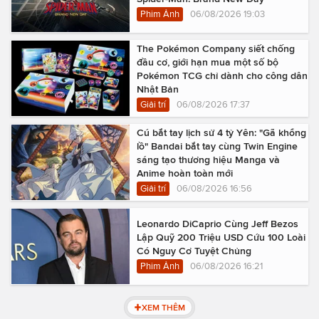
Phim Ảnh
06/08/2026 19:03
The Pokémon Company siết chống
đầu cơ, giới hạn mua một số bộ
Pokémon TCG chỉ dành cho công dân
Nhật Bản
Giải trí
06/08/2026 17:37
Cú bắt tay lịch sử 4 tỷ Yên: "Gã khổng
lồ" Bandai bắt tay cùng Twin Engine
sáng tạo thương hiệu Manga và
Anime hoàn toàn mới
Giải trí
06/08/2026 16:56
Leonardo DiCaprio Cùng Jeff Bezos
Lập Quỹ 200 Triệu USD Cứu 100 Loài
Có Nguy Cơ Tuyệt Chủng
Phim Ảnh
06/08/2026 16:21
XEM THÊM