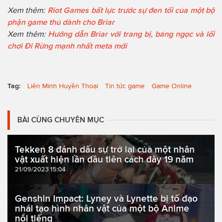
Xem thêm:
Riot Games bất lực trước sự đen tối của một bộ
phận game thủ dành cho Briar
Xem thêm:
Hướng dẫn Briar với trang bị, bảng ngọc và lối
chơi Đi Rừng mạnh nhất meta mới
Tag:
Liên Minh Huyền Thoại
Tin tức game
Game Online
BÀI CÙNG CHUYÊN MỤC
Tekken 8 đánh dấu sự trở lại của một nhân
vật xuất hiện lần đầu tiên cách đây 19 năm
21/09/2023 15:04
Genshin Impact: Lyney và Lynette bị tố đạo
nhái tạo hình nhân vật của một bộ Anime
nổi tiếng