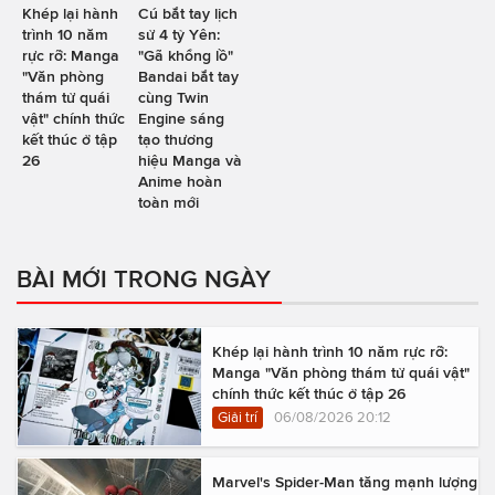
Khép lại hành
Cú bắt tay lịch
trình 10 năm
sử 4 tỷ Yên:
rực rỡ: Manga
"Gã khổng lồ"
"Văn phòng
Bandai bắt tay
thám tử quái
cùng Twin
vật" chính thức
Engine sáng
kết thúc ở tập
tạo thương
26
hiệu Manga và
Anime hoàn
toàn mới
BÀI MỚI TRONG NGÀY
Khép lại hành trình 10 năm rực rỡ:
Manga "Văn phòng thám tử quái vật"
chính thức kết thúc ở tập 26
Giải trí
06/08/2026 20:12
Marvel's Spider-Man tăng mạnh lượng