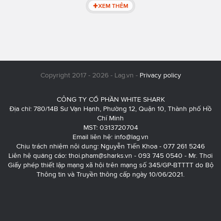
XEM THÊM
Copyright 2017 - 2026 - Lag.vn -
Privacy policy
CÔNG TY CỔ PHẦN WHITE SHARK
Địa chỉ: 780/14B Sư Vạn Hạnh, Phường 12, Quận 10, Thành phố Hồ
Chí Minh
MST: 0313720704
Email liên hệ:
info@lag.vn
Chịu trách nhiệm nội dung: Nguyễn Tiến Khoa - 077 261 5246
Liên hệ quảng cáo:
thoi.pham@sharks.vn
- 093 745 0540 - Mr. Thơi
Giấy phép thiết lập mạng xã hội trên mạng số 345/GP-BTTTT do Bộ
Thông tin và Truyền thông cấp ngày 10/06/2021.