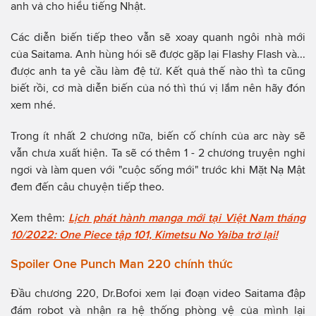
anh vả cho hiểu tiếng Nhật.
Các diễn biến tiếp theo vẫn sẽ xoay quanh ngôi nhà mới
của Saitama. Anh hùng hói sẽ được gặp lại Flashy Flash và...
được anh ta yê cầu làm đệ tử. Kết quả thế nào thì ta cũng
biết rồi, cơ mà diễn biến của nó thì thú vị lắm nên hãy đón
xem nhé.
Trong ít nhất 2 chương nữa, biến cố chính của arc này sẽ
vẫn chưa xuất hiện. Ta sẽ có thêm 1 - 2 chương truyện nghỉ
ngơi và làm quen với "cuộc sống mới" trước khi Mặt Nạ Mật
đem đến câu chuyện tiếp theo.
Xem thêm:
Lịch phát hành manga mới tại Việt Nam tháng
10/2022: One Piece tập 101, Kimetsu No Yaiba trở lại!
Spoiler One Punch Man 220 chính thức
Đầu chương 220, Dr.Bofoi xem lại đoạn video Saitama đập
đám robot và nhận ra hệ thống phòng vệ của mình lại