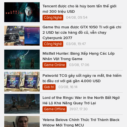
Tencent được cho là hủy bom tấn thế giới
mở 300 triệu USD
Công Nghệ
04/08, 09:54
Game thủ mua được GTX 1050 Ti với giá chỉ
2 USD tại cửa hàng đồ cũ, vẫn chạy
Cyberpunk 2077
Công Nghệ
03/08, 19:47
Mistfall Hunter: Bảng Xếp Hạng Các Lớp
Nhân Vật Trong Game
Game Online
03/08, 17:06
Palworld TCG gây sốt ngày ra mắt, thẻ hiếm
bị đầu cơ với giá gần 4.000 USD
Giải trí
03/08, 16:14
Lord of the Rings: War in the North Bất Ngờ
Hé Lộ Khả Năng Quay Trở Lại
Game Offline
31/07, 17:30
Yelena Belova Chính Thức Trở Thành Black
Widow Mới Trong MCU