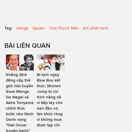
Tag:
manga
Spoiler
One Punch Man
lịch phát hành
BÀI LIÊN QUAN
Khẳng định
Bi kịch ngày
đẳng cấp thế
Blue Box kết
giới: Hai huyền
thúc: Shonen
thoại Manga
Jump bị chỉ
Go Nagai và
trích nặng nề
Akira Toriyama
vì tiếp tay cho
chính thức
nạn đầu cơ,
bước vào Sảnh
fan khóc ròng
Danh vọng
vì không mua
"Giải Oscar
được tạp chí
truyện tranh"