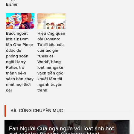
Eisner
Bước ngoặt
Hiệu ứng quân
lịch sử: Bom
bài Domino:
tấn One Piece
Từ lời kêu cứu
được dự
của tác giả
phóng soán
"Cells at
ngôi Harry
Work!", hàng
Potter, trở
loạt mangaka
thành sê-ri
vạch trần góc
sách bán chạy
khuất tăm tối
nhất mọi thời
ngành truyện
đại
tranh
BÀI CÙNG CHUYÊN MỤC
Fan Người Cưa ngả ngửa với loạt ảnh hot