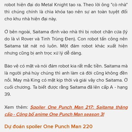
robot hiện đại do Metal Knight tạo ra. Theo lời ông "cò nhà"
thì chúng chính là chìa khóa tạo nên sự an toàn tuyệt đối
cho khu nhà hiện đại này.
Ở bên ngoài, Saitama định vào nhà thì bị robot chặn cửa (lý
do là vì Rover và Tinh Trùng Đen). Con robot tấn công nên
Saitama tát nát nó luôn. Một đám robot khác xuất hiện
nhưng cũng bị anh trọc xử lý dễ dàng.
Bảo vệ có mặt và nói đám robot kia rất mắc tiền. Saitama mà
là người phá hủy chúng thì anh làm cả đời cũng không đền
nổi. May mà King có mặt kịp thời và giải vây cho Saitama. Ở
cuối chương. Ta biết được rằng Saitama đã lên cấp A - hạng
39.
Xem thêm:
Spoiler One Punch Man 217: Saitama thăng
cấp - Công bố anime One Punch Man season 3!
Dự đoán spoiler One Punch Man 220