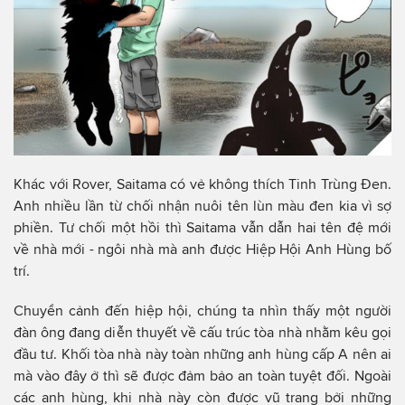
Khác với Rover, Saitama có vẻ không thích Tinh Trùng Đen.
Anh nhiều lần từ chối nhận nuôi tên lùn màu đen kia vì sợ
phiền. Tư chối một hồi thì Saitama vẫn dẫn hai tên đệ mới
về nhà mới - ngôi nhà mà anh được Hiệp Hội Anh Hùng bố
trí.
Chuyển cảnh đến hiệp hội, chúng ta nhìn thấy một người
đàn ông đang diễn thuyết về cấu trúc tòa nhà nhằm kêu gọi
đầu tư. Khối tòa nhà này toàn những anh hùng cấp A nên ai
mà vào đây ở thì sẽ được đảm bảo an toàn tuyệt đối. Ngoài
các anh hùng, khi nhà này còn được vũ trang bởi những