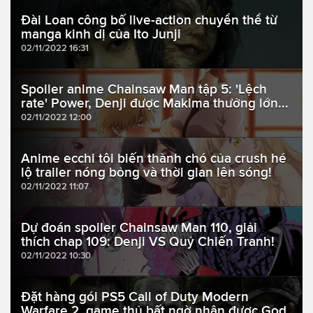
Đài Loan công bố live-action chuyển thể từ
manga kinh dị của Ito Junji
02/11/2022 16:31
Spoiler anime Chainsaw Man tập 5: 'Lệch
rate' Power, Denji được Makima thưởng lớn...
02/11/2022 12:00
Anime ecchi tôi biến thành chó của crush hé
lộ trailer nóng bỏng và thời gian lên sóng!
02/11/2022 11:07
Dự đoán spoiler Chainsaw Man 110, giải
thích chap 109: Denji VS Quỷ Chiến Tranh!
02/11/2022 10:30
Đặt hàng gói PS5 Call of Duty Modern
Warfare 2, game thủ bất ngờ nhận được God