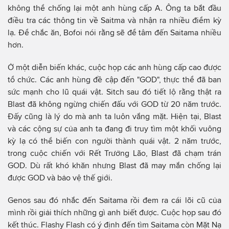
không thể chống lại một anh hùng cấp A. Ông ta bắt đầu
điều tra các thông tin về Saitma và nhận ra nhiều điểm kỳ
lạ. Để chắc ăn, Bofoi nói rằng sẽ để tâm đến Saitama nhiều
hơn.
Ở một diễn biến khác, cuộc họp các anh hùng cấp cao được
tổ chức. Các anh hùng đề cập đến "GOD", thực thể đã ban
sức mạnh cho lũ quái vật. Sitch sau đó tiết lộ rằng thật ra
Blast đã không ngừng chiến đấu với GOD từ 20 năm trước.
Đấy cũng là lý do mà anh ta luôn vắng mặt. Hiện tại, Blast
và các cộng sự của anh ta đang đi truy tìm một khối vuông
kỳ lạ có thể biến con người thành quái vật. 2 năm trước,
trong cuộc chiến với Rết Trưởng Lão, Blast đã chạm trán
GOD. Dù rất khó khăn nhưng Blast đã may mắn chống lại
được GOD và bảo vệ thế giới.
Genos sau đó nhắc đến Saitama rồi đem ra cái lõi cũ của
mình rồi giải thích những gì anh biết được. Cuộc họp sau đó
kết thúc. Flashy Flash có ý định đến tìm Saitama còn Mặt Nạ