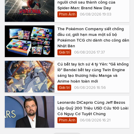
người chơi sau thành công của
Spider-Man: Brand New Day
Phim Ảnh
06/08/2026 19:03
The Pokémon Company siết chống
đầu cơ, giới hạn mua một số bộ
Pokémon TCG chỉ dành cho công dân
Nhật Bản
Giải trí
06/08/2026 17:37
Cú bắt tay lịch sử 4 tỷ Yên: "Gã khổng
lồ" Bandai bắt tay cùng Twin Engine
sáng tạo thương hiệu Manga và
Anime hoàn toàn mới
Giải trí
06/08/2026 16:56
Leonardo DiCaprio Cùng Jeff Bezos
Lập Quỹ 200 Triệu USD Cứu 100 Loài
Có Nguy Cơ Tuyệt Chủng
Phim Ảnh
06/08/2026 16:21