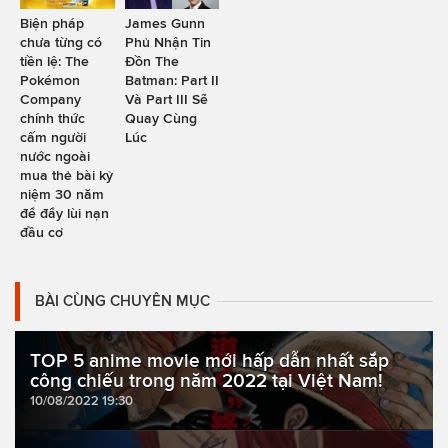
Biện pháp
James Gunn
chưa từng có
Phủ Nhận Tin
tiền lệ: The
Đồn The
Pokémon
Batman: Part II
Company
Và Part III Sẽ
chính thức
Quay Cùng
cấm người
Lúc
nước ngoài
mua thẻ bài kỷ
niệm 30 năm
để đẩy lùi nạn
đầu cơ
BÀI CÙNG CHUYÊN MỤC
TOP 5 anime movie mới hấp dẫn nhất sắp
công chiếu trong năm 2022 tại Việt Nam!
10/08/2022 19:30