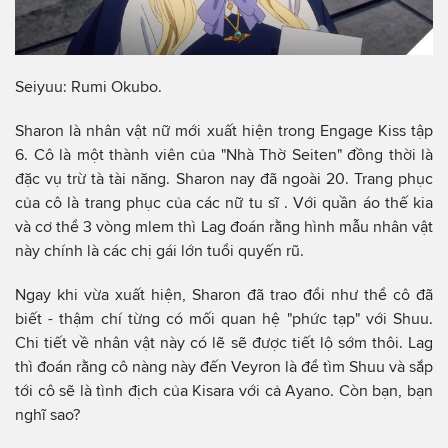
Seiyuu: Rumi Okubo.
Sharon là nhân vật nữ mới xuất hiện trong Engage Kiss tập
6. Cô là một thành viên của "Nhà Thờ Seiten" đồng thời là
đặc vụ trừ tà tài năng. Sharon nay đã ngoài 20. Trang phục
của cô là trang phục của các nữ tu sĩ . Với quần áo thế kia
và cơ thể 3 vòng mlem thì Lag đoán rằng hình mẫu nhân vật
này chính là các chị gái lớn tuổi quyến rũ.
Ngay khi vừa xuất hiện, Sharon đã trao đổi như thể cô đã
biết - thậm chí từng có mối quan hệ "phức tạp" với Shuu.
Chi tiết về nhân vật này có lẽ sẽ được tiết lộ sớm thôi. Lag
thì đoán rằng cô nàng này đến Veyron là để tìm Shuu và sắp
tới cô sẽ là tình địch của Kisara với cả Ayano. Còn bạn, bạn
nghĩ sao?