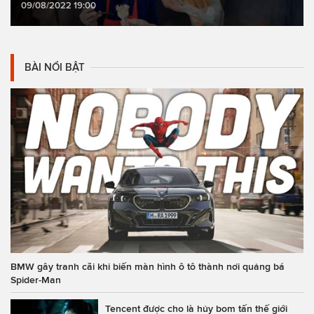
09/08/2022 19:00
BÀI NỔI BẬT
BMW gây tranh cãi khi biến màn hình ô tô thành nơi quảng bá
Spider-Man
Tencent được cho là hủy bom tấn thế giới