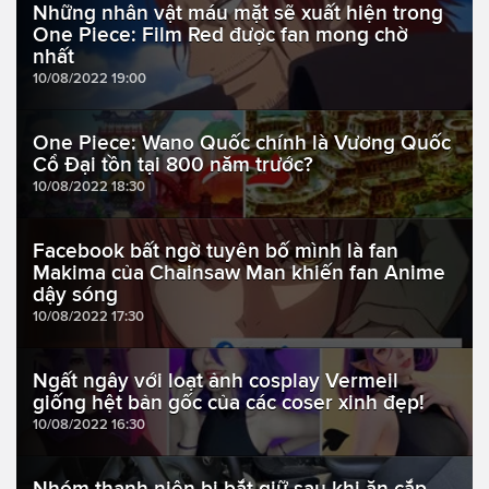
Những nhân vật máu mặt sẽ xuất hiện trong
One Piece: Film Red được fan mong chờ
nhất
10/08/2022 19:00
One Piece: Wano Quốc chính là Vương Quốc
Cổ Đại tồn tại 800 năm trước?
10/08/2022 18:30
Facebook bất ngờ tuyên bố mình là fan
Makima của Chainsaw Man khiến fan Anime
dậy sóng
10/08/2022 17:30
Ngất ngây với loạt ảnh cosplay Vermeil
giống hệt bản gốc của các coser xinh đẹp!
10/08/2022 16:30
Nhóm thanh niên bị bắt giữ sau khi ăn cắp