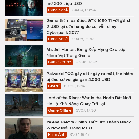
mở 300 triệu USD
Công Nghệ
04/08, 09:54
Game thủ mua được GTX 1050 Ti với giá chỉ
2 USD tại cửa hàng đồ cũ, vẫn chạy
Cyberpunk 2077
Công Nghệ
03/08, 19:47
Mistfall Hunter: Bảng Xếp Hạng Các Lớp
Nhân Vật Trong Game
Game Online
03/08, 17:06
Palworld TCG gây sốt ngày ra mắt, thẻ hiếm
bị đầu cơ với giá gần 4.000 USD
Giải trí
03/08, 16:14
Lord of the Rings: War in the North Bất Ngờ
Hé Lộ Khả Năng Quay Trở Lại
Game Offline
31/07, 17:30
Yelena Belova Chính Thức Trở Thành Black
Widow Mới Trong MCU
Phim Ảnh
31/07, 16:47