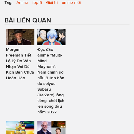
Tag:
Anime
top 5
Giải trí
anime mới
BÀI LIÊN QUAN
Morgan
Độc đáo
Freeman Tiết
anime "Multi-
Lộ Lý Do Vẫn
Mind
Nhận Vai Dù
Mayhem":
Kịch Bản Chưa
Nam chính sở
Hoàn Hảo
hữu 3 linh hồn
do seiyuu
Subaru
(Re:Zero) lồng
tiếng, chốt lịch
lên sóng đầu
năm 2027