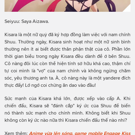
Seiyuu: Saya Aizawa.
Kisara là một nữ quỷ đã ký hợp đồng làm việc với nam chính
Shuu. Thường ngày, Kisara sinh hoạt như một nữ sinh bình
thường nên ít ai biết được thân phận thật của cô. Phần lớn
thời gian biểu trong ngày Kisara đều dành để ở bên Shuu.
Cô nàng đôi lúc còn thể hiện tính sở hữu khá cao, thậm chí
tự coi mình là "vợ" của nam chính và không ngừng chăm
sóc, yêu thương anh ta. À, cô nàng này là một yandere đích
thực đấy! Lớ ngớ coi chừng ăn dao vào đầu!
Sức mạnh của Kisara khá lớn, được xếp vào cấp A. Khi
chiến đấu, Kisara sẽ "đánh cắp" ký ức của Shuu để biến
nó thành sức mạnh cho chính mình. Không biết khi Shuu
không còn ký ức nào nữa thì Kisara chiến đấu thế nào nhỉ?
Xem thêm:
Anime vừa lên sóng, game mobile Engage Kiss