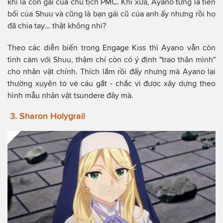
khi là con gái của chủ tịch PMC. Khi xưa, Ayano từng là tiền
bối của Shuu và cũng là bạn gái cũ của anh ấy nhưng rồi họ
đã chia tay... thật không nhỉ?
Theo các diễn biến trong Engage Kiss thì Ayano vẫn còn
tình cảm với Shuu, thậm chí còn có ý định "trao thân mình"
cho nhân vật chính. Thích lắm rồi đấy nhưng mà Ayano lại
thường xuyên tỏ vẻ cáu gắt - chắc vì được xây dựng theo
hình mẫu nhân vật tsundere đây mà.
3. Sharon Holygrail