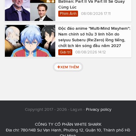
Batman: Part II Và Part III Sẽ Quay
Cùng Lúc
Phim Ảnh
08/08/2026 17:11
Độc đáo anime "Multi-Mind Mayhem":
Nam chính sở hữu 3 linh hồn do
seiyuu Subaru (Re:Zero) lồng tiếng,
chốt lịch lên sóng đầu năm 2027
Giải trí
08/08/2026 14:12
XEM THÊM
Copyright 2017 - 2026 - Lag.vn -
Privacy policy
CÔNG TY CỔ PHẦN WHITE SHARK
Địa chỉ: 780/14B Sư Vạn Hạnh, Phường 12, Quận 10, Thành phố Hồ
Chí Minh