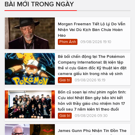
BÀI MỚI TRONG NGÀY
Morgan Freeman Tiết Lộ Lý Do Vẫn
Nhận Vai Dù Kịch Bản Chưa Hoàn
Hảo
Phim Ảnh
09/08/2026 19:10
Bê bối chấn động tại The Pokémon
Company International: Bị kiện tập
thể vì cựu Giám đốc Kỹ thuật lén đặt
camera giấu kín trong nhà vệ sinh
Giải trí
09/08/2026 16:19
Bổn cũ soạn lại như phim ngôn tình:
Cựu idol Nhật Bản gây bão khi kết
hôn với thầy giáo chủ nhiệm hơn 17
tuổi sau 7 năm kiên trì theo đuổi
Giải trí
09/08/2026 09:30
James Gunn Phủ Nhận Tin Đồn The