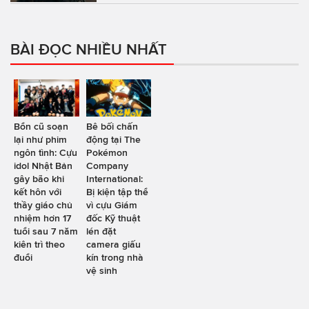
BÀI ĐỌC NHIỀU NHẤT
Bổn cũ soạn
Bê bối chấn
lại như phim
động tại The
ngôn tình: Cựu
Pokémon
idol Nhật Bản
Company
gây bão khi
International:
kết hôn với
Bị kiện tập thể
thầy giáo chủ
vì cựu Giám
nhiệm hơn 17
đốc Kỹ thuật
tuổi sau 7 năm
lén đặt
kiên trì theo
camera giấu
đuổi
kín trong nhà
vệ sinh