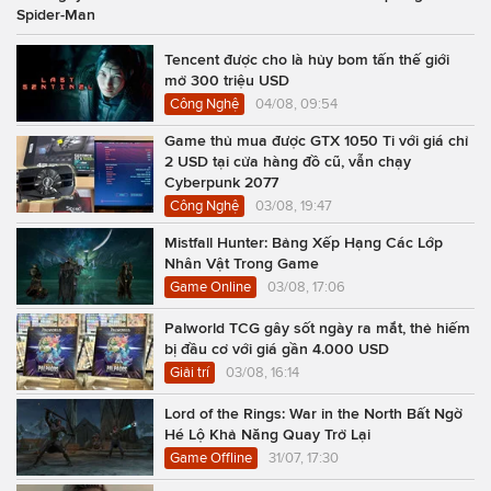
Spider-Man
Tencent được cho là hủy bom tấn thế giới
mở 300 triệu USD
Công Nghệ
04/08, 09:54
Game thủ mua được GTX 1050 Ti với giá chỉ
2 USD tại cửa hàng đồ cũ, vẫn chạy
Cyberpunk 2077
Công Nghệ
03/08, 19:47
Mistfall Hunter: Bảng Xếp Hạng Các Lớp
Nhân Vật Trong Game
Game Online
03/08, 17:06
Palworld TCG gây sốt ngày ra mắt, thẻ hiếm
bị đầu cơ với giá gần 4.000 USD
Giải trí
03/08, 16:14
Lord of the Rings: War in the North Bất Ngờ
Hé Lộ Khả Năng Quay Trở Lại
Game Offline
31/07, 17:30