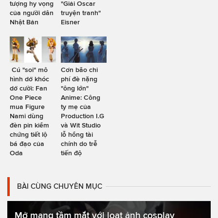
tượng hy vọng
"Giải Oscar
của người dân
truyện tranh"
Nhật Bản
Eisner
Cú "soi" mô
Cơn bão chi
hình dở khóc
phí đè nặng
dở cười: Fan
"ông lớn"
One Piece
Anime: Công
mua Figure
ty mẹ của
Nami dùng
Production I.G
đèn pin kiểm
và Wit Studio
chứng tiết lộ
lỗ hổng tài
bá đạo của
chính do trễ
Oda
tiến độ
BÀI CÙNG CHUYÊN MỤC
Mở mang tầm mắt với loạt ảnh cosplay