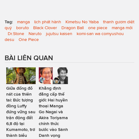
Tag:
manga
lịch phát hành
Kimetsu No Yaiba
thanh gươm diệt
quỷ
boruto
Black Clover
Dragon Ball
one piece
manga mới
Dr.Stone
Naruto
jujutsu kaisen
komi-san wa comyushou
desu
One Piece
BÀI LIÊN QUAN
Giữa đống đổ
Khẳng định
nát của thiên
đẳng cấp thế
tai: Bức tượng
giới: Hai huyền
đồng Luffy
thoại Manga
đứng vững sau
Go Nagai và
trận động đất
Akira Toriyama
6,8 độ tại
chính thức
Kumamoto, trở
bước vào Sảnh
thành biểu
Danh vọng