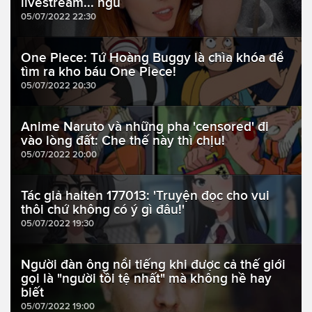
livestream... ngủ
05/07/2022 22:30
One Piece: Tứ Hoàng Buggy là chìa khóa để
tìm ra kho báu One Piece!
05/07/2022 20:30
Anime Naruto và những pha 'censored' đi
vào lòng đất: Che thế này thì chịu!
05/07/2022 20:00
Tác giả haiten 177013: 'Truyện đọc cho vui
thôi chứ không có ý gì đâu!'
05/07/2022 19:30
Người đàn ông nổi tiếng khi được cả thế giới
gọi là "người tồi tệ nhất" mà không hề hay
biết
05/07/2022 19:00