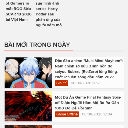
of Gamers ra
sửa hình ảnh
mắt ROG Strix
series Harry
SCAR 18 2026
Potter sau
tại Việt Nam
phản ứng của
người hâm mộ
BÀI MỚI TRONG NGÀY
Độc đáo anime "Multi-Mind Mayhem":
Nam chính sở hữu 3 linh hồn do
seiyuu Subaru (Re:Zero) lồng tiếng,
chốt lịch lên sóng đầu năm 2027
Giải trí
08/08/2026 14:12
Một Dự Án Game Final Fantasy Spin-
off Được Người Hâm Mộ Bỏ Ra Gần
1000 Đô Để Hồi Sinh
Game Offline
08/08/2026 12:04