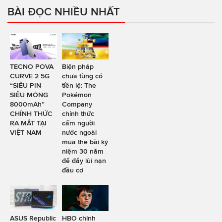
BÀI ĐỌC NHIỀU NHẤT
TECNO POVA
Biện pháp
CURVE 2 5G
chưa từng có
“SIÊU PIN
tiền lệ: The
SIÊU MỎNG
Pokémon
8000mAh”
Company
CHÍNH THỨC
chính thức
RA MẮT TẠI
cấm người
VIỆT NAM
nước ngoài
mua thẻ bài kỷ
niệm 30 năm
để đẩy lùi nạn
đầu cơ
ASUS Republic
HBO chỉnh