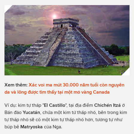
Xem thêm:
Xác voi ma mút 30.000 năm tuổi còn nguyên
da và lông được tìm thấy tại một mỏ vàng Canada
Ví dụ: kim tự tháp "
El Castillo
", tại địa điểm
Chichén Itzá
ở
Bán đảo
Yucatán
, chứa một kim tử tháp nhỏ, bên trong kim
tự tháp nhỏ sẽ có một kim tự tháp nhỏ hơn, tương tự như
búp bê
Matryoska
của Nga.