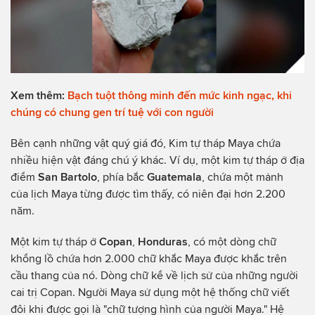
Xem thêm:
Bạch tuột thông minh đến mức kinh ngạc, khi
chúng có chung gen trí tuệ với con người
Bên cạnh những vật quý giá đó, Kim tự tháp Maya chứa
nhiều hiện vật đáng chú ý khác. Ví dụ, một kim tự tháp ở địa
điểm
San
Bartolo
, phía bắc
Guatemala
, chứa một mảnh
của lịch Maya từng được tìm thấy, có niên đại hơn 2.200
năm.
Một kim tự tháp ở
Copan
,
Honduras
, có một dòng chữ
khổng lồ chứa hơn 2.000 chữ khắc Maya được khắc trên
cầu thang của nó. Dòng chữ kể về lịch sử của những người
cai trị Copan. Người Maya sử dụng một hệ thống chữ viết
đôi khi được gọi là "chữ tượng hình của người Maya." Hệ