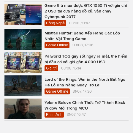
Game thủ mua được GTX 1050 Ti với giá chỉ
2 USD tại cửa hàng đồ cũ, vẫn chạy
Cyberpunk 2077
Công Nghệ
03/08, 19:47
Mistfall Hunter: Bảng Xếp Hạng Các Lớp
Nhân Vật Trong Game
Game Online
03/08, 17:06
Palworld TCG gây sốt ngày ra mắt, thẻ hiếm
bị đầu cơ với giá gần 4.000 USD
Giải trí
03/08, 16:14
Lord of the Rings: War in the North Bất Ngờ
Hé Lộ Khả Năng Quay Trở Lại
Game Offline
31/07, 17:30
Yelena Belova Chính Thức Trở Thành Black
Widow Mới Trong MCU
Phim Ảnh
31/07, 16:47