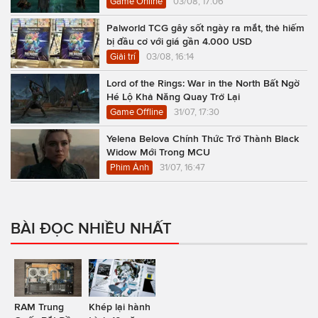
Game Online
03/08, 17:06
Palworld TCG gây sốt ngày ra mắt, thẻ hiếm
bị đầu cơ với giá gần 4.000 USD
Giải trí
03/08, 16:14
Lord of the Rings: War in the North Bất Ngờ
Hé Lộ Khả Năng Quay Trở Lại
Game Offline
31/07, 17:30
Yelena Belova Chính Thức Trở Thành Black
Widow Mới Trong MCU
Phim Ảnh
31/07, 16:47
BÀI ĐỌC NHIỀU NHẤT
RAM Trung
Khép lại hành