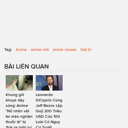
Tag:
Anime
anime mới
anime review
Giải trí
BÀI LIÊN QUAN
Khung giờ
Leonardo
khuya dậy
DiCaprio Cùng
sóng: Anime
Jeff Bezos Lập
"Nữ nhân vật
Quỹ 200 Triệu
tai mèo nghiện
USD Cứu 100
thuốc lá" bị
Loài Có Nguy
đưa ra nghị sự
Cơ Tuyệt