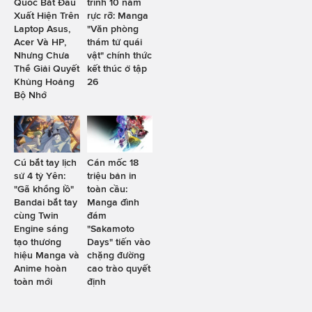
Quốc Bắt Đầu
trình 10 năm
Xuất Hiện Trên
rực rỡ: Manga
Laptop Asus,
"Văn phòng
Acer Và HP,
thám tử quái
Nhưng Chưa
vật" chính thức
Thể Giải Quyết
kết thúc ở tập
Khủng Hoảng
26
Bộ Nhớ
Cú bắt tay lịch
Cán mốc 18
sử 4 tỷ Yên:
triệu bản in
"Gã khổng lồ"
toàn cầu:
Bandai bắt tay
Manga đình
cùng Twin
đám
Engine sáng
"Sakamoto
tạo thương
Days" tiến vào
hiệu Manga và
chặng đường
Anime hoàn
cao trào quyết
toàn mới
định