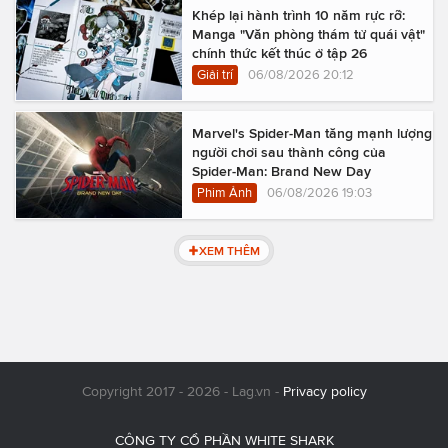
Khép lại hành trình 10 năm rực rỡ:
Manga "Văn phòng thám tử quái vật"
chính thức kết thúc ở tập 26
Giải trí
06/08/2026 20:12
Marvel's Spider-Man tăng mạnh lượng
người chơi sau thành công của
Spider-Man: Brand New Day
Phim Ảnh
06/08/2026 19:03
XEM THÊM
Copyright 2017 - 2026 - Lag.vn -
Privacy policy
CÔNG TY CỔ PHẦN WHITE SHARK