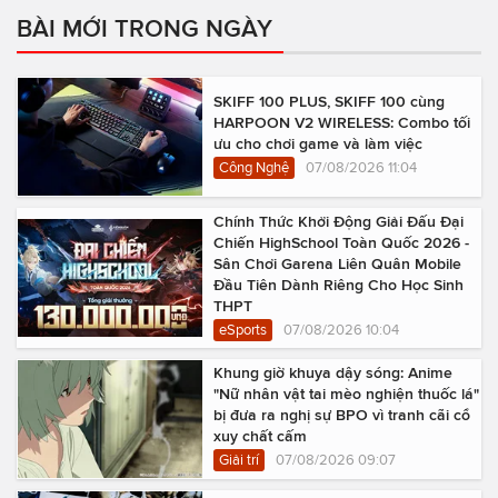
BÀI MỚI TRONG NGÀY
SKIFF 100 PLUS, SKIFF 100 cùng
HARPOON V2 WIRELESS: Combo tối
ưu cho chơi game và làm việc
Công Nghệ
07/08/2026 11:04
Chính Thức Khởi Động Giải Đấu Đại
Chiến HighSchool Toàn Quốc 2026 -
Sân Chơi Garena Liên Quân Mobile
Đầu Tiên Dành Riêng Cho Học Sinh
THPT
eSports
07/08/2026 10:04
Khung giờ khuya dậy sóng: Anime
"Nữ nhân vật tai mèo nghiện thuốc lá"
bị đưa ra nghị sự BPO vì tranh cãi cổ
xuy chất cấm
Giải trí
07/08/2026 09:07