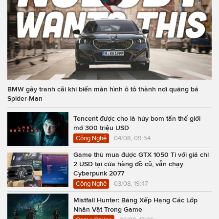
BMW gây tranh cãi khi biến màn hình ô tô thành nơi quảng bá
Spider-Man
Tencent được cho là hủy bom tấn thế giới
mở 300 triệu USD
Công Nghệ
04/08, 09:54
Game thủ mua được GTX 1050 Ti với giá chỉ
2 USD tại cửa hàng đồ cũ, vẫn chạy
Cyberpunk 2077
Công Nghệ
03/08, 19:47
Mistfall Hunter: Bảng Xếp Hạng Các Lớp
Nhân Vật Trong Game