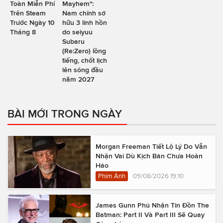
Toàn Miễn Phí
Mayhem":
Trên Steam
Nam chính sở
Trước Ngày 10
hữu 3 linh hồn
Tháng 8
do seiyuu
Subaru
(Re:Zero) lồng
tiếng, chốt lịch
lên sóng đầu
năm 2027
BÀI MỚI TRONG NGÀY
Morgan Freeman Tiết Lộ Lý Do Vẫn
Nhận Vai Dù Kịch Bản Chưa Hoàn
Hảo
Phim Ảnh
09/08/2026 19:10
James Gunn Phủ Nhận Tin Đồn The
Batman: Part II Và Part III Sẽ Quay