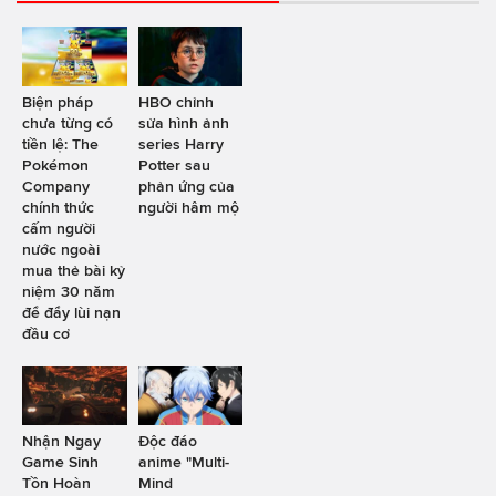
Biện pháp
HBO chỉnh
chưa từng có
sửa hình ảnh
tiền lệ: The
series Harry
Pokémon
Potter sau
Company
phản ứng của
chính thức
người hâm mộ
cấm người
nước ngoài
mua thẻ bài kỷ
niệm 30 năm
để đẩy lùi nạn
đầu cơ
Nhận Ngay
Độc đáo
Game Sinh
anime "Multi-
Tồn Hoàn
Mind