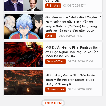
Cùng Lúc
Phim Ảnh
08/08/2026 17:11
Độc đáo anime "Multi-Mind Mayhem":
Nam chính sở hữu 3 linh hồn do
seiyuu Subaru (Re:Zero) lồng tiếng,
chốt lịch lên sóng đầu năm 2027
Giải trí
08/08/2026 14:12
Một Dự Án Game Final Fantasy Spin-
off Được Người Hâm Mộ Bỏ Ra Gần
1000 Đô Để Hồi Sinh
Game Offline
08/08/2026 12:04
Nhận Ngay Game Sinh Tồn Hoàn
Toàn Miễn Phí Trên Steam Trước
Ngày 10 Tháng 8
Game Offline
08/08/2026 11:06
XEM THÊM