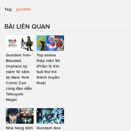
Tag:
gundam
BÀI LIÊN QUAN
Gundam Iron-
Top anime
Blooded
thập niên 90
Orphans kỷ
(Phần 1): Khi
niệm 10 năm
tuổi thơ trở
tại New York
thành huyền
Comic Con
thoại
cùng đạo diễn
Tatsuyuki
Nagai
Nhà hàng bình
Gundam Ace