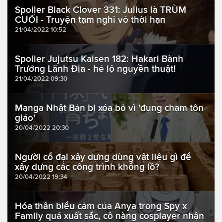
Spoiler Black Clover 331: Julius là TRÙM
CUỐI - Truyện tạm nghỉ vô thời hạn
21/04/2022 10:52
Spoiler Jujutsu Kaisen 182: Hakari Bành
Trướng Lãnh Địa - hé lộ nguyền thuật!
21/04/2022 09:30
Manga Nhật Bản bị xóa bỏ vì 'đụng chạm tôn
giáo'
20/04/2022 20:30
Người cổ đại xây dựng dùng vật liệu gì để
xây dựng các công trình khổng lồ?
20/04/2022 19:34
Hóa thân biểu cảm của Anya trong Spy x
Family quá xuất sắc, cô nàng cosplayer nhận