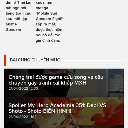
dân ở Thái Lan
xác nhận
bất ngờ nổi
manga
tiếng toàn cầu
"Mobile Suit
sau một tập
Gundam Eight"
anime
sắp ra mắt,
Gundam
được thực hiện
bởi bộ đôi tác
giả đình đám.
BÀI CÙNG CHUYÊN MỤC
Chàng trai được game cứu sống và câu
chuyện gây tranh cãi khắp MXH
21/04/2022 12:30
Spoiler My Hero Academia 351: Dabi VS
Shoto - Shoto BIẾN HÌNH!
21/04/2022 11:12