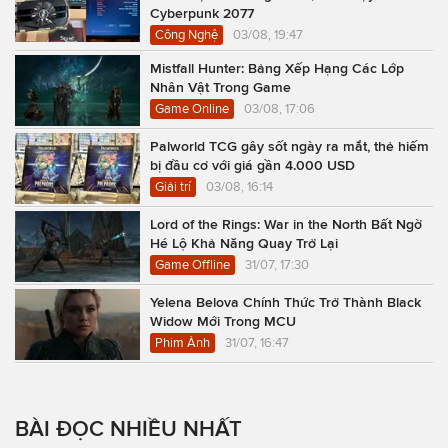
Cyberpunk 2077
Công Nghệ
03/08, 19:47
Mistfall Hunter: Bảng Xếp Hạng Các Lớp
Nhân Vật Trong Game
Game Online
03/08, 17:06
Palworld TCG gây sốt ngày ra mắt, thẻ hiếm
bị đầu cơ với giá gần 4.000 USD
Giải trí
03/08, 16:14
Lord of the Rings: War in the North Bất Ngờ
Hé Lộ Khả Năng Quay Trở Lại
Game Offline
31/07, 17:30
Yelena Belova Chính Thức Trở Thành Black
Widow Mới Trong MCU
Phim Ảnh
31/07, 16:47
BÀI ĐỌC NHIỀU NHẤT