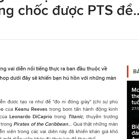
ng chốc được PTS để..
g vai diễn nổi tiếng thực ra ban đầu thuộc về
B
shop dưới đây sẽ khiến bạn hú hồn với những màn
Mo
th
iễn được tạo ra như để "đo ni đóng giày" (chỉ sự phù
tu
27/
eo
của
Keanu Reeves
trong bom tấn hành động kinh
của
Leonardo DiCaprio
trong
Titanic
, thuyền trưởng
p
trong
Pirates of the Caribbean
... Quả thật những màn
Bi
ễn viên trong các vai diên này đã khiến khán giả khó
đá
 một diễn viên khác đủ thực lực để thay thế.