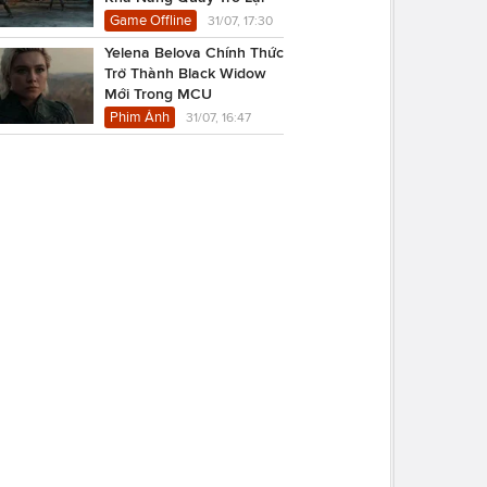
Game Offline
31/07, 17:30
Yelena Belova Chính Thức
Trở Thành Black Widow
Mới Trong MCU
Phim Ảnh
31/07, 16:47