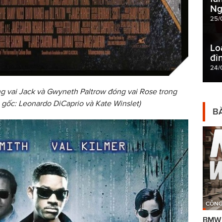
Ng
25/
Lo
đỉ
24/
vai Jack và Gwyneth Paltrow đóng vai Rose trong
n gốc: Leonardo DiCaprio và Kate Winslet)
BÀ
CÔNG
BMW g