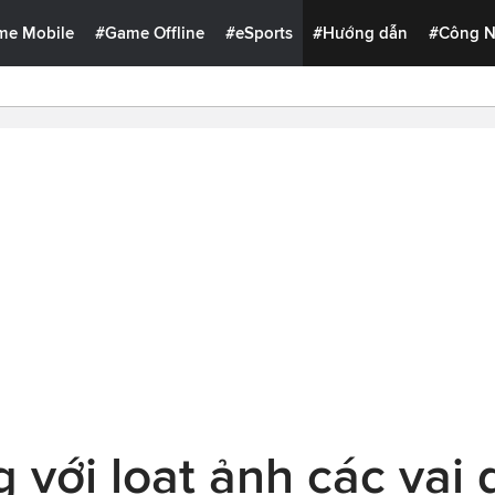
me Mobile
#Game Offline
#eSports
#Hướng dẫn
#Công 
 với loạt ảnh các vai 