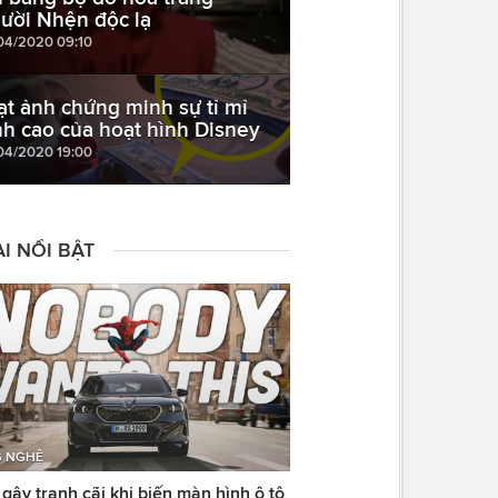
ười Nhện độc lạ
04/2020 09:10
ạt ảnh chứng minh sự tỉ mỉ
nh cao của hoạt hình Disney
04/2020 19:00
I NỔI BẬT
 NGHỆ
ây tranh cãi khi biến màn hình ô tô