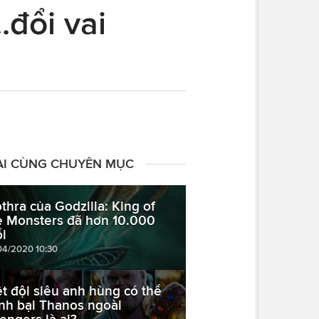
.đổi vai
ÀI CÙNG CHUYÊN MỤC
thra của Godzilla: King of
e Monsters đã hơn 10.000
ổi
04/2020 10:30
ệt đội siêu anh hùng có thể
nh bại Thanos ngoài