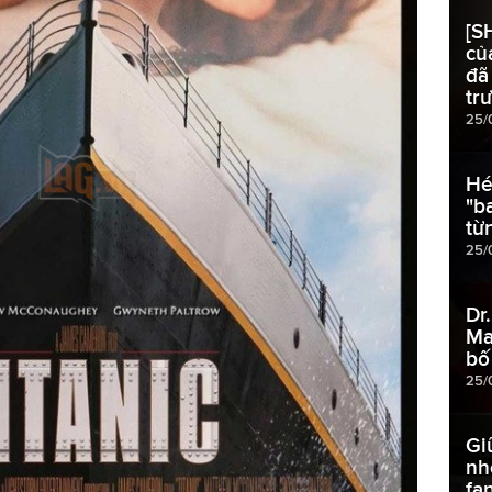
[S
củ
đã
tr
25/
Hé
"b
từ
25/
Dr
Ma
bố
25/
Gi
nh
fa