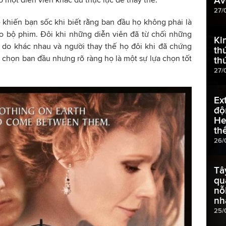
Av
27/
ẽ khiến bạn sốc khi biết rằng ban đầu họ không phải là
o bộ phim. Đôi khi những diễn viên đã từ chối những
Ki
ý do khác nhau và người thay thế họ đôi khi đã chứng
th
 chọn ban đầu nhưng rõ ràng họ là một sự lựa chọn tốt
th
27/
Ex
độ
He
th
26/
Tâ
qu
nỗ
nh
25/