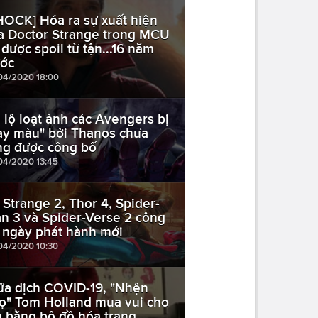
HOCK] Hóa ra sự xuất hiện
a Doctor Strange trong MCU
 được spoil từ tận...16 năm
ước
04/2020 18:00
 lộ loạt ảnh các Avengers bị
ay màu" bởi Thanos chưa
ng được công bố
04/2020 13:45
. Strange 2, Thor 4, Spider-
n 3 và Spider-Verse 2 công
 ngày phát hành mới
04/2020 10:30
ữa dịch COVID-19, "Nhện
ọ" Tom Holland mua vui cho
n bằng bộ đồ hóa trang