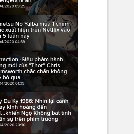
engers là ai?
04/2020 09:25
metsu No Yaiba mùa 1 chính
ức xuất hiện trên Netflix vào
ứ 5 tuần này
04/2020 04:39
traction -Siêu phẩm hành
ng mới của "Thor" Chris
msworth chắc chắn không
ể bỏ qua
04/2020 01:39
y Du Ký 1986: Nhìn lại cảnh
ay kinh hoàng đến
i...khiến Ngộ Không bất tỉnh
ân sự trên phim trường
04/2020 20:30