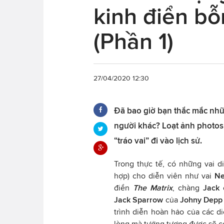
kinh điển bỗ
(Phần 1)
27/04/2020 12:30
Đã bao giờ bạn thắc mắc nhữn
người khác? Loạt ảnh photo
“tráo vai” đi vào lịch sử.
Trong thực tế, có những vai d
hợp) cho diễn viên như vai
N
điển
The Matrix
, chàng
Jack
Jack Sparrow
của
Johny Dep
trình diễn hoàn hảo của các di
lòng mà tưởng tượng được sẽ có