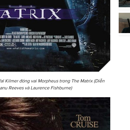
Val Kilmer đóng vai Morpheus trong The Matrix (Diễn
eanu Reeves và Laurence Fishburne)