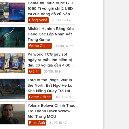
Game thủ mua được GTX
1050 Ti với giá chỉ 2 USD
tại cửa hàng đồ cũ, vẫn
chạy Cyberpunk 2077
Công Nghệ
03/08, 19:47
Mistfall Hunter: Bảng Xếp
Hạng Các Lớp Nhân Vật
Trong Game
Game Online
03/08, 17:06
Palworld TCG gây sốt
ngày ra mắt, thẻ hiếm bị
đầu cơ với giá gần 4.000
USD
Giải trí
03/08, 16:14
Lord of the Rings: War in
the North Bất Ngờ Hé Lộ
Khả Năng Quay Trở Lại
Game Offline
31/07, 17:30
Yelena Belova Chính Thức
Trở Thành Black Widow
Mới Trong MCU
Phim Ảnh
31/07, 16:47