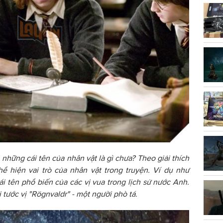
 những cái tên của nhân vật là gì chưa? Theo giải thích
hể hiện vai trò của nhân vật trong truyện. Ví dụ như
ái tên phổ biến của các vị vua trong lịch sử nước Anh.
 tước vị "Rögnvaldr" - một người phò tá.