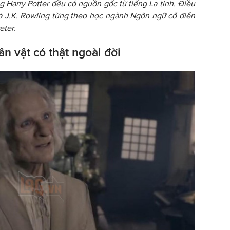
g Harry Potter đều có nguồn gốc từ tiếng La tinh. Điều
 giả J.K. Rowling từng theo học ngành Ngôn ngữ cổ điển
eter.
n vật có thật ngoài đời