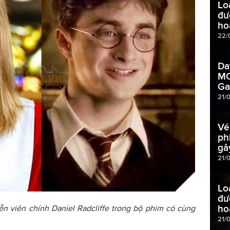
Lo
đư
ho
22/
Dav
MC
Ga
21/
Vé
ph
gâ
21/
Lo
đư
ho
ễn viên chính Daniel Radcliffe trong bộ phim có cùng
21/