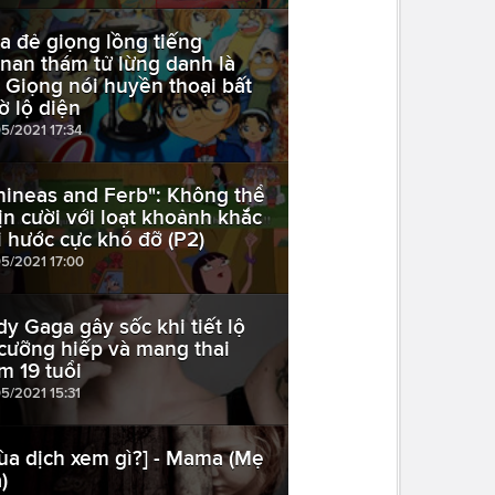
a đẻ giọng lồng tiếng
nan thám tử lừng danh là
? Giọng nói huyền thoại bất
ờ lộ diện
05/2021 17:34
hineas and Ferb": Không thể
ịn cười với loạt khoảnh khắc
i hước cực khó đỡ (P2)
05/2021 17:00
dy Gaga gây sốc khi tiết lộ
 cưỡng hiếp và mang thai
m 19 tuổi
05/2021 15:31
ùa dịch xem gì?] - Mama (Mẹ
)