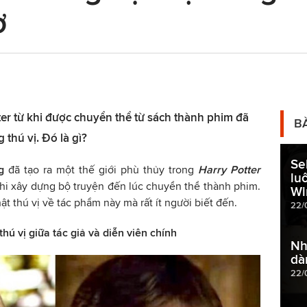
ơ
ter từ khi được chuyển thể từ sách thành phim đã
B
 thú vị. Đó là gì?
Se
g
đã tạo ra một thế giới phù thủy trong
Harry Potter
lu
 khi xây dựng bộ truyện đến lúc chuyển thể thành phim.
Wi
 thú vị về tác phẩm này mà rất ít người biết đến.
22/
hú vị giữa tác giả và diễn viên chính
Nh
dà
22/