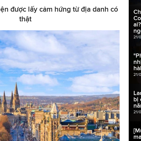
ện được lấy cảm hứng từ địa danh có
Ch
thật
Co
ai
ng
21/
"P
nh
hà
21/
La
bị
nă
21/
[M
ma