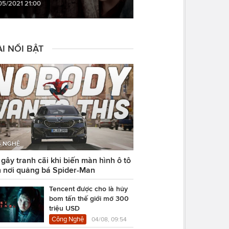
05/2021 21:00
I NỔI BẬT
 NGHỆ
ây tranh cãi khi biến màn hình ô tô
 nơi quảng bá Spider-Man
Tencent được cho là hủy
bom tấn thế giới mở 300
triệu USD
Công Nghệ
04/08, 09:54