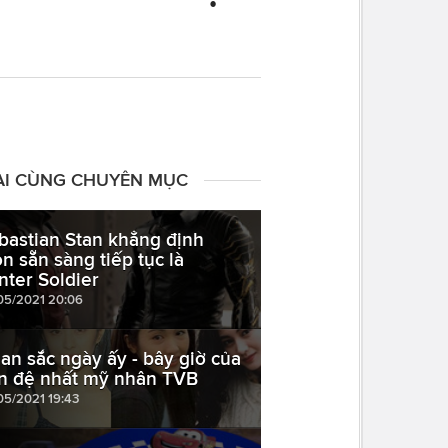
ÀI CÙNG CHUYÊN MỤC
bastian Stan khẳng định
ôn sẵn sàng tiếp tục là
nter Soldier
05/2021 20:06
an sắc ngày ấy - bây giờ của
n đệ nhất mỹ nhân TVB
05/2021 19:43