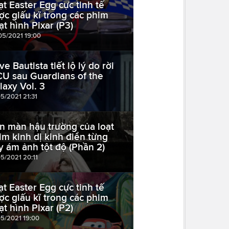
ạt Easter Egg cực tinh tế
ợc giấu kĩ trong các phim
ạt hình Pixar (P3)
05/2021 19:00
e Bautista tiết lộ lý do rời
U sau Guardians of the
laxy Vol. 3
05/2021 21:31
n màn hậu trường của loạt
im kinh dị kinh điển từng
y ám ảnh tột độ (Phần 2)
05/2021 20:11
ạt Easter Egg cực tinh tế
ợc giấu kĩ trong các phim
ạt hình Pixar (P2)
05/2021 19:00