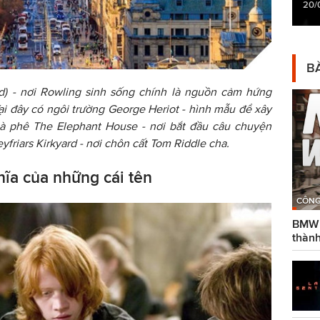
20/
BÀ
d) - nơi Rowling sinh sống chính là nguồn cảm hứng
ại đây có ngôi trường George Heriot - hình mẫu để xây
à phê The Elephant House - nơi bắt đầu câu chuyện
yfriars Kirkyard - nơi chôn cất Tom Riddle cha.
hĩa của những cái tên
CÔNG
BMW g
thành