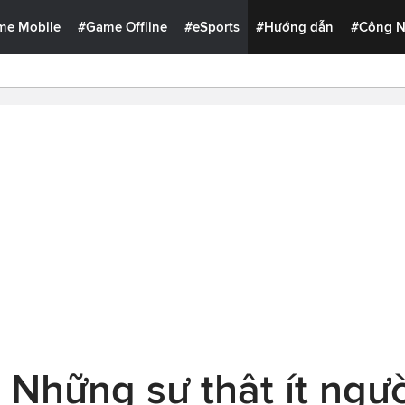
me Mobile
#Game Offline
#eSports
#Hướng dẫn
#Công 
 Những sự thật ít ngườ