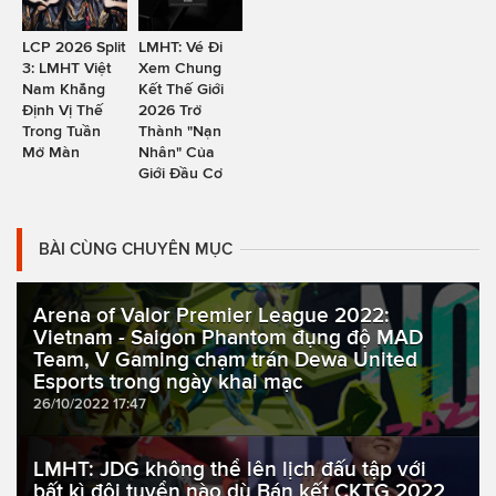
LCP 2026 Split
LMHT: Vé Đi
3: LMHT Việt
Xem Chung
Nam Khẳng
Kết Thế Giới
Định Vị Thế
2026 Trở
Trong Tuần
Thành "Nạn
Mở Màn
Nhân" Của
Giới Đầu Cơ
BÀI CÙNG CHUYÊN MỤC
Arena of Valor Premier League 2022:
Vietnam - Saigon Phantom đụng độ MAD
Team, V Gaming chạm trán Dewa United
Esports trong ngày khai mạc
26/10/2022 17:47
LMHT: JDG không thể lên lịch đấu tập với
bất kì đội tuyển nào dù Bán kết CKTG 2022