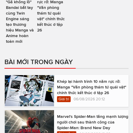
"Gã khổng lồ"
rực rỡ: Manga
Bandai bắt tay
"Văn phòng
cùng Twin
thám tử quái
Engine sáng
vật" chính thức
tạo thương
kết thúc ở tập
hiệu Manga và
26
Anime hoàn
toàn mới
BÀI MỚI TRONG NGÀY
Khép lại hành trình 10 năm rực rỡ:
Manga "Văn phòng thám tử quái vật"
chính thức kết thúc ở tập 26
Giải trí
06/08/2026 20:12
Marvel's Spider-Man tăng mạnh lượng
người chơi sau thành công của
Spider-Man: Brand New Day