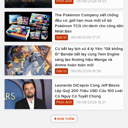
Phim Ảnh
06/08/2026 19:03
The Pokémon Company siết chống
đầu cơ, giới hạn mua một số bộ
Pokémon TCG chỉ dành cho công dân
Nhật Bản
Giải trí
06/08/2026 17:37
Cú bắt tay lịch sử 4 tỷ Yên: "Gã khổng
lồ" Bandai bắt tay cùng Twin Engine
sáng tạo thương hiệu Manga và
Anime hoàn toàn mới
Giải trí
06/08/2026 16:56
Leonardo DiCaprio Cùng Jeff Bezos
Lập Quỹ 200 Triệu USD Cứu 100 Loài
Có Nguy Cơ Tuyệt Chủng
Phim Ảnh
06/08/2026 16:21
XEM THÊM