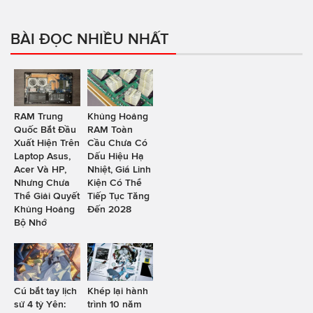
BÀI ĐỌC NHIỀU NHẤT
RAM Trung
Khủng Hoảng
Quốc Bắt Đầu
RAM Toàn
Xuất Hiện Trên
Cầu Chưa Có
Laptop Asus,
Dấu Hiệu Hạ
Acer Và HP,
Nhiệt, Giá Linh
Nhưng Chưa
Kiện Có Thể
Thể Giải Quyết
Tiếp Tục Tăng
Khủng Hoảng
Đến 2028
Bộ Nhớ
Cú bắt tay lịch
Khép lại hành
sử 4 tỷ Yên:
trình 10 năm