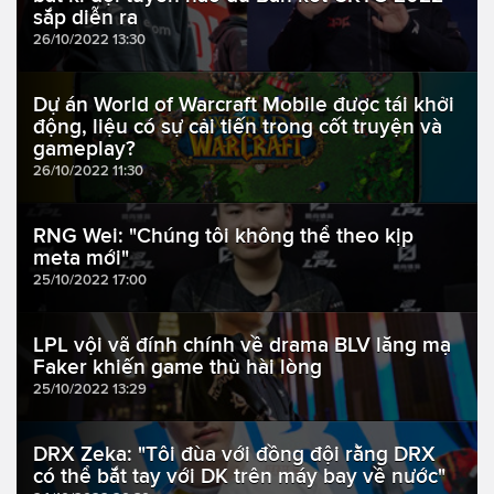
sắp diễn ra
26/10/2022 13:30
Dự án World of Warcraft Mobile được tái khởi
động, liệu có sự cải tiến trong cốt truyện và
gameplay?
26/10/2022 11:30
RNG Wei: "Chúng tôi không thể theo kịp
meta mới"
25/10/2022 17:00
LPL vội vã đính chính về drama BLV lăng mạ
Faker khiến game thủ hài lòng
25/10/2022 13:29
DRX Zeka: "Tôi đùa với đồng đội rằng DRX
có thể bắt tay với DK trên máy bay về nước"