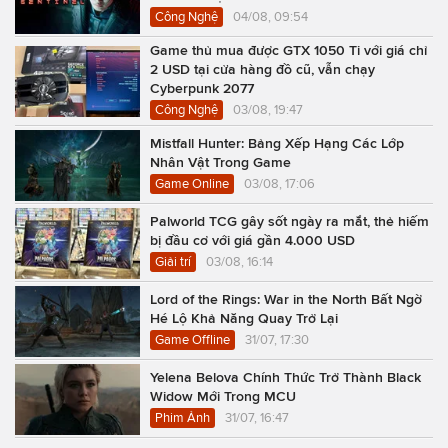
Công Nghệ
04/08, 09:54
Game thủ mua được GTX 1050 Ti với giá chỉ
2 USD tại cửa hàng đồ cũ, vẫn chạy
Cyberpunk 2077
Công Nghệ
03/08, 19:47
Mistfall Hunter: Bảng Xếp Hạng Các Lớp
Nhân Vật Trong Game
Game Online
03/08, 17:06
Palworld TCG gây sốt ngày ra mắt, thẻ hiếm
bị đầu cơ với giá gần 4.000 USD
Giải trí
03/08, 16:14
Lord of the Rings: War in the North Bất Ngờ
Hé Lộ Khả Năng Quay Trở Lại
Game Offline
31/07, 17:30
Yelena Belova Chính Thức Trở Thành Black
Widow Mới Trong MCU
Phim Ảnh
31/07, 16:47