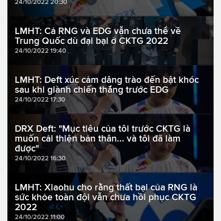
24/10/2022 20:30
LMHT: Cả RNG và EDG vẫn chưa thể về
Trung Quốc dù đại bại ở CKTG 2022
24/10/2022 19:40
LMHT: Deft xúc cảm dâng trào đến bật khóc
sau khi giành chiến thắng trước EDG
24/10/2022 17:30
DRX Deft: "Mục tiêu của tôi trước CKTG là
muốn cải thiện bản thân... và tôi đã làm
được"
24/10/2022 16:30
LMHT: Xiaohu cho rằng thất bại của RNG là
sức khỏe toàn đội vẫn chưa hồi phục CKTG
2022
24/10/2022 11:00