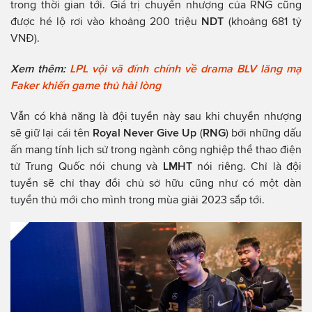
trong thời gian tới. Giá trị chuyển nhượng của RNG cũng
được hé lộ rơi vào khoảng 200 triệu
NDT
(khoảng 681 tỷ
VNĐ).
Xem thêm:
LPL vội vã đính chính về drama BLV lăng mạ
Faker khiến game thủ hài lòng
Vẫn có khả năng là đội tuyển này sau khi chuyển nhượng
sẽ giữ lại cái tên
Royal Never Give Up
(
RNG
) bởi những dấu
ấn mang tính lịch sử trong ngành công nghiệp thể thao điện
tử Trung Quốc nói chung và
LMHT
nói riêng. Chỉ là đội
tuyển sẽ chỉ thay đổi chủ sở hữu cũng như có một dàn
tuyển thủ mới cho mình trong mùa giải 2023 sắp tới.