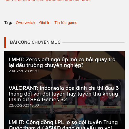
Tag:
Overwatch
Giải trí
Tin tức game
BÀI CÙNG CHUYÊN MỤC
LMHT: Zeros bất ngờ úp mở cơ hội quay trở
lại đấu trường chuyên nghiệp?
23/02/2023 15:30
VALORANT: Indonesia dọa đình chỉ thi đấu 6
tháng đối với đội tuyển hay tuyển thủ không
tham dự SEA Games 32
22/02/2023 19:30
LMHT: Cộng đồng LPL lo sợ đội tuyển Trung
Quốc tham dự ASIAD đang quá yếu so với