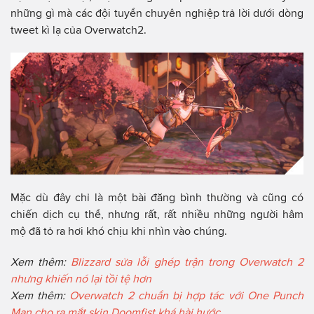
những gì mà các đội tuyển chuyên nghiệp trả lời dưới dòng
tweet kì lạ của Overwatch2.
Mặc dù đây chỉ là một bài đăng bình thường và cũng có
chiến dịch cụ thể, nhưng rất, rất nhiều những người hâm
mộ đã tỏ ra hơi khó chịu khi nhìn vào chúng.
Xem thêm:
Blizzard sửa lỗi ghép trận trong Overwatch 2
nhưng khiến nó lại tồi tệ hơn
Xem thêm:
Overwatch 2 chuẩn bị hợp tác với One Punch
Man cho ra mắt skin Doomfist khá hài hước