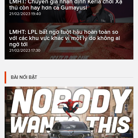
LMHT: Chuyên gia nhận định Keria chơi Xạ
thủ còn hay hơn cả Gumayusi
21/02/2023 19:40
LMHT: LPL bất ngờ tuột hậu hoàn toàn so
với các khu vực khác vì một lý do không ai
ngờ tới
21/02/2023 17:30
BÀI NỔI BẬT