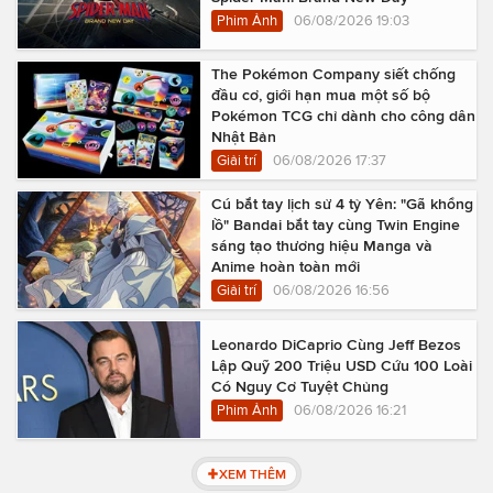
Phim Ảnh
06/08/2026 19:03
The Pokémon Company siết chống
đầu cơ, giới hạn mua một số bộ
Pokémon TCG chỉ dành cho công dân
Nhật Bản
Giải trí
06/08/2026 17:37
Cú bắt tay lịch sử 4 tỷ Yên: "Gã khổng
lồ" Bandai bắt tay cùng Twin Engine
sáng tạo thương hiệu Manga và
Anime hoàn toàn mới
Giải trí
06/08/2026 16:56
Leonardo DiCaprio Cùng Jeff Bezos
Lập Quỹ 200 Triệu USD Cứu 100 Loài
Có Nguy Cơ Tuyệt Chủng
Phim Ảnh
06/08/2026 16:21
XEM THÊM