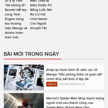
sử 4 tỷ Yên:
Mắt: Thiết Bị
"Gã khổng lồ"
Điều Khiển PC
Bandai bắt tay
Bằng Lưỡi, Mở
cùng Twin
Ra Cơ Hội
Engine sáng
Chơi Game
tạo thương
Cho Người
hiệu Manga và
Khuyết Tật
Anime hoàn
toàn mới
BÀI MỚI TRONG NGÀY
Khép lại hành trình 10 năm rực rỡ:
Manga "Văn phòng thám tử quái vật"
chính thức kết thúc ở tập 26
Giải trí
06/08/2026 20:12
Marvel's Spider-Man tăng mạnh lượng
người chơi sau thành công của
Spider-Man: Brand New Day