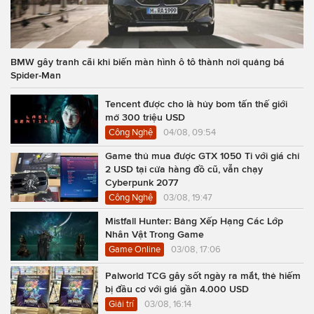
BMW gây tranh cãi khi biến màn hình ô tô thành nơi quảng bá
Spider-Man
Tencent được cho là hủy bom tấn thế giới
mở 300 triệu USD
Công Nghệ
04/08, 09:54
Game thủ mua được GTX 1050 Ti với giá chỉ
2 USD tại cửa hàng đồ cũ, vẫn chạy
Cyberpunk 2077
Công Nghệ
03/08, 19:47
Mistfall Hunter: Bảng Xếp Hạng Các Lớp
Nhân Vật Trong Game
Game Online
03/08, 17:06
Palworld TCG gây sốt ngày ra mắt, thẻ hiếm
bị đầu cơ với giá gần 4.000 USD
Giải trí
03/08, 16:14