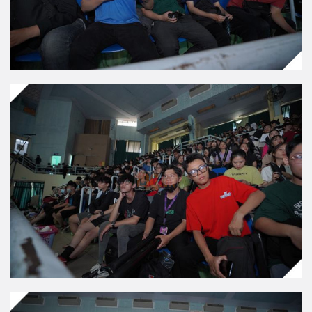
Các khán đài chật kín người