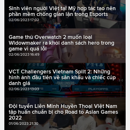
Sinh viên người Việt tại Mỹ hợp tác tạo nên
phần mềm chống gian lận trong Esports
02/06/2023 17:02
Game thủ Overwatch 2 muốn loại
Widowmaker ra khỏi danh sách hero trong
game vì quá lỗi
02/06/2023 16:49
VCT Challengers Vietnam Split 2: Những
hình ảnh đầu tiên về sân khấu và chiếc cúp
danh giá
02/06/2023 13:03
Đội tuyển Liên Minh Huyền Thoại Việt Nam
tập huấn chuẩn bị cho Road to Asian Games
2022
01/06/2023 21:30