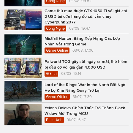
Công Nghệ
04/08, 09:54
Game thủ mua được GTX 1050 Ti với giá chỉ
2 USD tại cửa hàng đồ cũ, vẫn chạy
Cyberpunk 2077
Công Nghệ
03/08, 19:47
Mistfall Hunter: Bảng Xếp Hạng Các Lớp
Nhân Vật Trong Game
Game Online
03/08, 17:06
Palworld TCG gây sốt ngày ra mắt, thẻ hiếm
bị đầu cơ với giá gần 4.000 USD
Giải trí
03/08, 16:14
Lord of the Rings: War in the North Bất Ngờ
Hé Lộ Khả Năng Quay Trở Lại
Game Offline
31/07, 17:30
Yelena Belova Chính Thức Trở Thành Black
Widow Mới Trong MCU
Phim Ảnh
31/07, 16:47