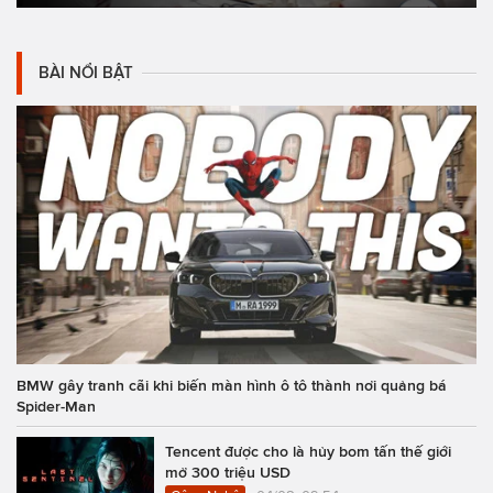
BÀI NỔI BẬT
BMW gây tranh cãi khi biến màn hình ô tô thành nơi quảng bá
Spider-Man
Tencent được cho là hủy bom tấn thế giới
mở 300 triệu USD