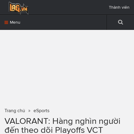
Thành viên
Menu
Trang chủ
eSports
VALORANT: Hàng nghìn người
đến theo dõi Playoffs VCT