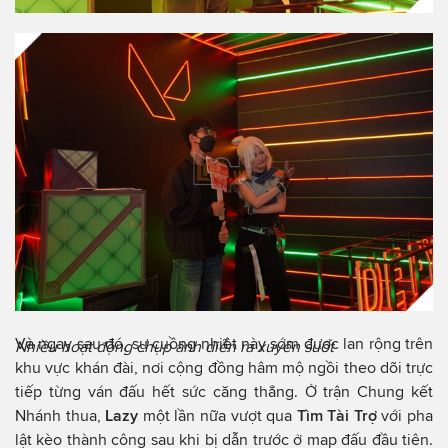
Và ngay sau đó, sự cuồng nhiệt này sớm được lan rộng trên
Nhiều hoạt động chụp ảnh diễn ra xuyên suốt
khu vực khán đài, nơi cộng đồng hâm mộ ngồi theo dõi trực
tiếp từng ván đấu hết sức căng thẳng. Ở trận Chung kết
Nhánh thua,
Lazy
một lần nữa vượt qua
Tìm Tài Trợ
với pha
lật kèo thành công sau khi bị dẫn trước ở map đấu đầu tiên.