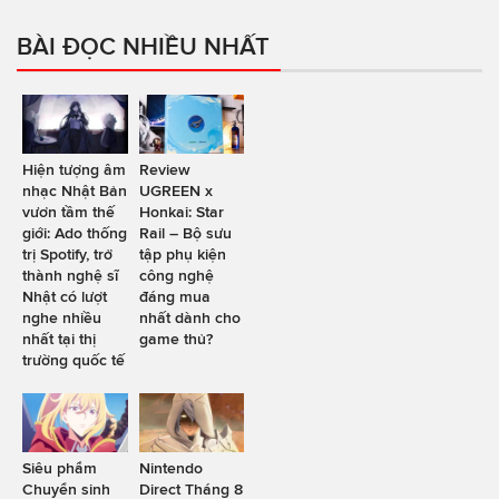
BÀI ĐỌC NHIỀU NHẤT
Hiện tượng âm
Review
nhạc Nhật Bản
UGREEN x
vươn tầm thế
Honkai: Star
giới: Ado thống
Rail – Bộ sưu
trị Spotify, trở
tập phụ kiện
thành nghệ sĩ
công nghệ
Nhật có lượt
đáng mua
nghe nhiều
nhất dành cho
nhất tại thị
game thủ?
trường quốc tế
Siêu phẩm
Nintendo
Chuyển sinh
Direct Tháng 8