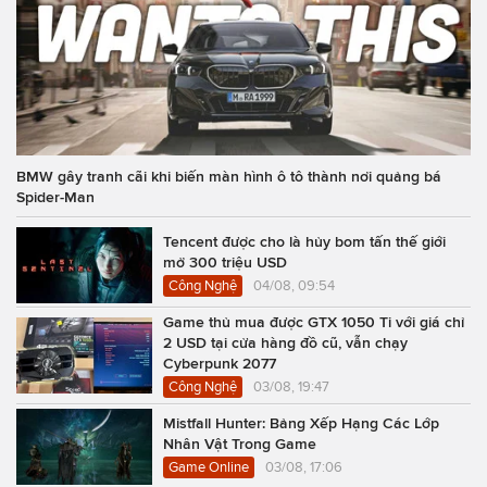
BMW gây tranh cãi khi biến màn hình ô tô thành nơi quảng bá
Spider-Man
Tencent được cho là hủy bom tấn thế giới
mở 300 triệu USD
Công Nghệ
04/08, 09:54
Game thủ mua được GTX 1050 Ti với giá chỉ
2 USD tại cửa hàng đồ cũ, vẫn chạy
Cyberpunk 2077
Công Nghệ
03/08, 19:47
Mistfall Hunter: Bảng Xếp Hạng Các Lớp
Nhân Vật Trong Game
Game Online
03/08, 17:06