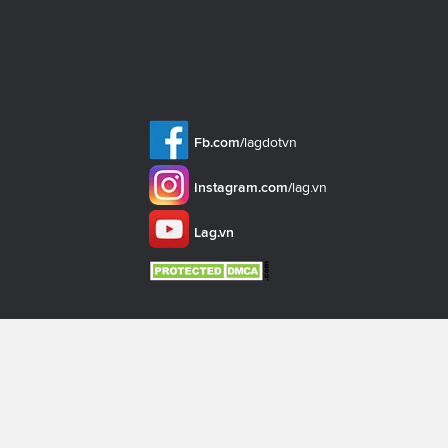
Fb.com/
lagdotvn
Instagram.com/
lag.vn
Lag.vn