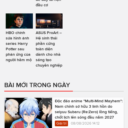
đầu cơ
HBO chỉnh
ASUS ProArt –
sửa hình ảnh
Hệ sinh thái
series Harry
phần cứng
Potter sau
toàn diện
phản ứng của
dành cho nhà
người hâm mộ
sáng tạo
chuyên nghiệp
BÀI MỚI TRONG NGÀY
Độc đáo anime "Multi-Mind Mayhem":
Nam chính sở hữu 3 linh hồn do
seiyuu Subaru (Re:Zero) lồng tiếng,
chốt lịch lên sóng đầu năm 2027
Giải trí
08/08/2026 14:12