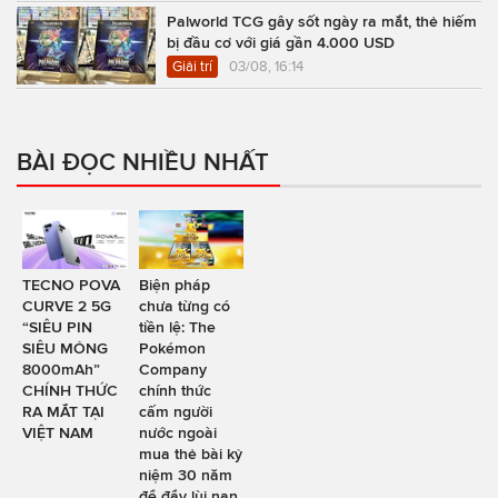
Palworld TCG gây sốt ngày ra mắt, thẻ hiếm
bị đầu cơ với giá gần 4.000 USD
Giải trí
03/08, 16:14
BÀI ĐỌC NHIỀU NHẤT
TECNO POVA
Biện pháp
CURVE 2 5G
chưa từng có
“SIÊU PIN
tiền lệ: The
SIÊU MỎNG
Pokémon
8000mAh”
Company
CHÍNH THỨC
chính thức
RA MẮT TẠI
cấm người
VIỆT NAM
nước ngoài
mua thẻ bài kỷ
niệm 30 năm
để đẩy lùi nạn