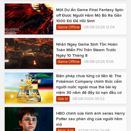
Một Dự Án Game Final Fantasy Spin-
off Được Người Hâm Mộ Bỏ Ra Gần
1000 Đô Để Hồi Sinh
Game Offline
08/08/2026 12:04
Nhận Ngay Game Sinh Tồn Hoàn
Toàn Miễn Phí Trên Steam Trước
Ngày 10 Tháng 8
Game Offline
08/08/2026 11:06
Biện pháp chưa từng có tiền lệ: The
Pokémon Company chính thức cấm
người nước ngoài mua thẻ bài kỷ
niệm 30 năm để đẩy lùi nạn đầu cơ
Giải trí
08/08/2026 09:03
HBO chỉnh sửa hình ảnh series Harry
Potter sau phản ứng của người hâm
mộ
Phim Ảnh
07/08/2026 20:06