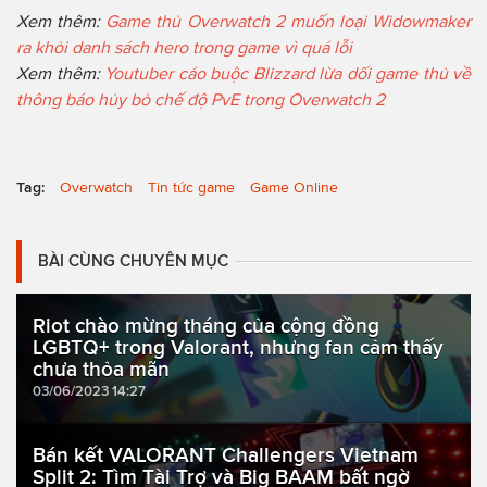
Xem thêm:
Game thủ Overwatch 2 muốn loại Widowmaker
ra khỏi danh sách hero trong game vì quá lỗi
Xem thêm:
Youtuber cáo buộc Blizzard lừa dối game thủ về
thông báo hủy bỏ chế độ PvE trong Overwatch 2
Tag:
Overwatch
Tin tức game
Game Online
BÀI CÙNG CHUYÊN MỤC
Riot chào mừng tháng của cộng đồng
LGBTQ+ trong Valorant, nhưng fan cảm thấy
chưa thỏa mãn
03/06/2023 14:27
Bán kết VALORANT Challengers Vietnam
Split 2: Tìm Tài Trợ và Big BAAM bất ngờ