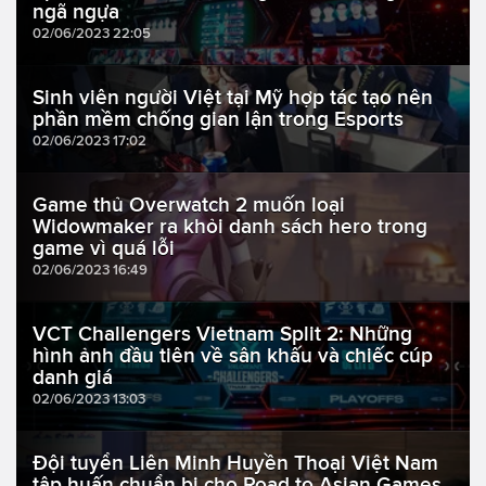
ngã ngựa
02/06/2023 22:05
Sinh viên người Việt tại Mỹ hợp tác tạo nên
phần mềm chống gian lận trong Esports
02/06/2023 17:02
Game thủ Overwatch 2 muốn loại
Widowmaker ra khỏi danh sách hero trong
game vì quá lỗi
02/06/2023 16:49
VCT Challengers Vietnam Split 2: Những
hình ảnh đầu tiên về sân khấu và chiếc cúp
danh giá
02/06/2023 13:03
Đội tuyển Liên Minh Huyền Thoại Việt Nam
tập huấn chuẩn bị cho Road to Asian Games