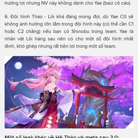
hưởng lợi nhưng NV này không dành cho Yae (baiz cô cáo).
6. Đội hình Thảo - Lôi khá đáng mong đợi, dù Yae C0 sẽ
không ảnh hưởng lớn lắm trong đội hình này (có thể cần C1
hoặc C2 chăng) nếu bạn có Shinobu trong team. Yae là
nhân vật Lôi hàng sau nên có cho một số đội hình nhất
định, khó ghép nhưng rất tiện lợi trong một số team.
Một số leak khác về Hệ Thảo và meta sau 3.0: