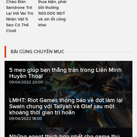
Chào Đón
thua kiện, phải
Sandrone Trở
bồi thường
Lại Với Vai Trò
500.000 NDT
Nhân Vật 5
và xin lỗi công
Sao Có Thể
khai
Chơi!
BÀI CÙNG CHUYÊN MỤC
5 mẹo giúp bạn thắng trận trong Liên Minh
Huyền Thoại
09/04/2022 20:00
LMHT: Riot Games thông báo về đợt làm lại
Swain chung với Taliyah và Olaf sau một
khoảng thời gian trì hoãn
09/04/2022 18:00
Những agent thích hợp nhất cho game thủ