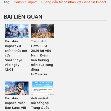
Tag:
Genshin Impact
Hướng dẫn tất cả nhân vật Genshin Impact
BÀI LIÊN QUAN
Genshin
Toàn cảnh
Impact 7.0
HoYo FEST
chính thức mở
2026 tại Việt
cửa
Nam: Điểm
Snezhnaya
hẹn thường
vào ngày
niên của cộng
12/08
đồng
HoYoverse
Genshin
Anti miHoYo
Impact Phiên
nổi tiếng tại
Bản Luna VIII
Trung Quốc