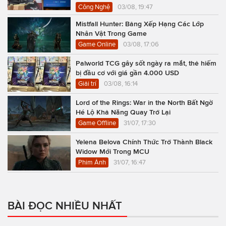
Công Nghệ
03/08, 19:47
Mistfall Hunter: Bảng Xếp Hạng Các Lớp
Nhân Vật Trong Game
Game Online
03/08, 17:06
Palworld TCG gây sốt ngày ra mắt, thẻ hiếm
bị đầu cơ với giá gần 4.000 USD
Giải trí
03/08, 16:14
Lord of the Rings: War in the North Bất Ngờ
Hé Lộ Khả Năng Quay Trở Lại
Game Offline
31/07, 17:30
Yelena Belova Chính Thức Trở Thành Black
Widow Mới Trong MCU
Phim Ảnh
31/07, 16:47
BÀI ĐỌC NHIỀU NHẤT