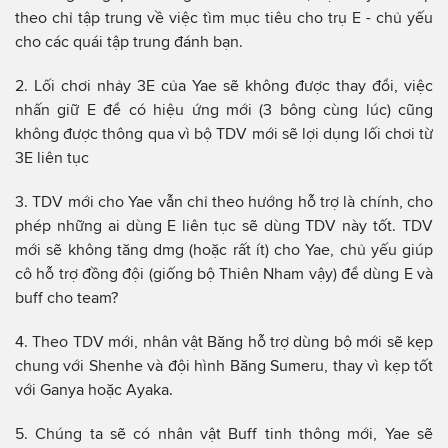
theo chỉ tập trung về việc tìm mục tiêu cho trụ E - chủ yếu
cho các quái tập trung đánh bạn.
2. Lối chơi nhảy 3E của Yae sẽ không được thay đổi, việc
nhấn giữ E để có hiệu ứng mới (3 bông cùng lúc) cũng
không được thông qua vì bộ TDV mới sẽ lợi dụng lối chơi từ
3E liên tục
3. TDV mới cho Yae vẫn chỉ theo hướng hỗ trợ là chính, cho
phép những ai dùng E liên tục sẽ dùng TDV này tốt. TDV
mới sẽ không tăng dmg (hoặc rất ít) cho Yae, chủ yếu giúp
cô hỗ trợ đồng đội (giống bộ Thiên Nham vậy) để dùng E và
buff cho team?
4. Theo TDV mới, nhân vật Băng hỗ trợ dùng bộ mới sẽ kẹp
chung với Shenhe và đội hình Băng Sumeru, thay vì kẹp tốt
với Ganya hoặc Ayaka.
5. Chúng ta sẽ có nhân vật Buff tinh thông mới, Yae sẽ