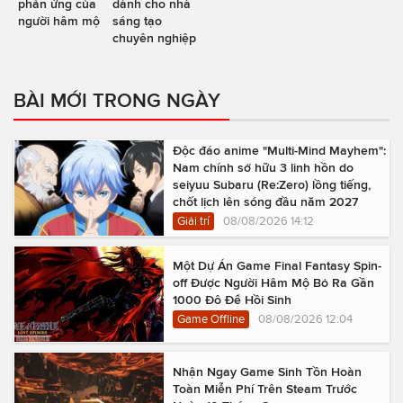
phản ứng của
dành cho nhà
người hâm mộ
sáng tạo
chuyên nghiệp
BÀI MỚI TRONG NGÀY
Độc đáo anime "Multi-Mind Mayhem":
Nam chính sở hữu 3 linh hồn do
seiyuu Subaru (Re:Zero) lồng tiếng,
chốt lịch lên sóng đầu năm 2027
Giải trí
08/08/2026 14:12
Một Dự Án Game Final Fantasy Spin-
off Được Người Hâm Mộ Bỏ Ra Gần
1000 Đô Để Hồi Sinh
Game Offline
08/08/2026 12:04
Nhận Ngay Game Sinh Tồn Hoàn
Toàn Miễn Phí Trên Steam Trước