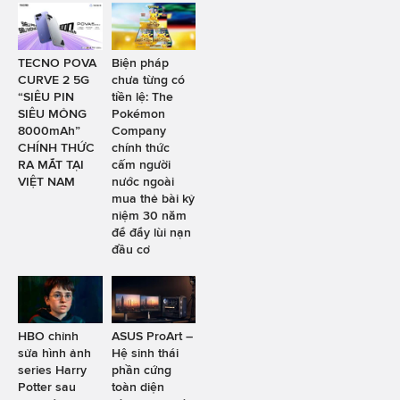
TECNO POVA
Biện pháp
CURVE 2 5G
chưa từng có
“SIÊU PIN
tiền lệ: The
SIÊU MỎNG
Pokémon
8000mAh”
Company
CHÍNH THỨC
chính thức
RA MẮT TẠI
cấm người
VIỆT NAM
nước ngoài
mua thẻ bài kỷ
niệm 30 năm
để đẩy lùi nạn
đầu cơ
HBO chỉnh
ASUS ProArt –
sửa hình ảnh
Hệ sinh thái
series Harry
phần cứng
Potter sau
toàn diện