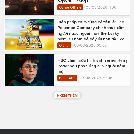
Ngày 10 Tháng 8
Game Offline
08/08/2026 11:06
Biện pháp chưa từng có tiền lệ: The
Pokémon Company chính thức cấm
người nước ngoài mua thẻ bài kỷ
niệm 30 năm để đẩy lùi nạn đầu cơ
Giải trí
08/08/2026 09:03
HBO chỉnh sửa hình ảnh series Harry
Potter sau phản ứng của người hâm
mộ
Phim Ảnh
07/08/2026 20:06
XEM THÊM