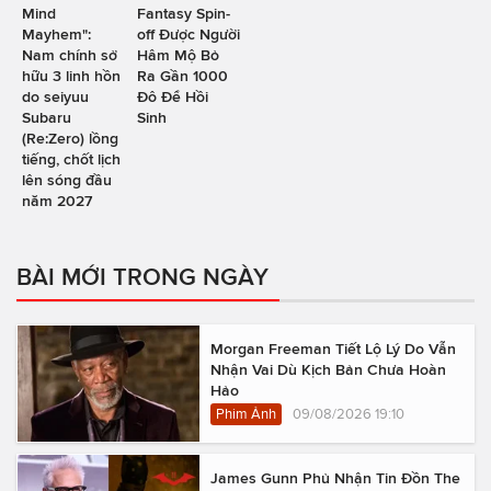
Mind
Fantasy Spin-
Mayhem":
off Được Người
Nam chính sở
Hâm Mộ Bỏ
hữu 3 linh hồn
Ra Gần 1000
do seiyuu
Đô Để Hồi
Subaru
Sinh
(Re:Zero) lồng
tiếng, chốt lịch
lên sóng đầu
năm 2027
BÀI MỚI TRONG NGÀY
Morgan Freeman Tiết Lộ Lý Do Vẫn
Nhận Vai Dù Kịch Bản Chưa Hoàn
Hảo
Phim Ảnh
09/08/2026 19:10
James Gunn Phủ Nhận Tin Đồn The