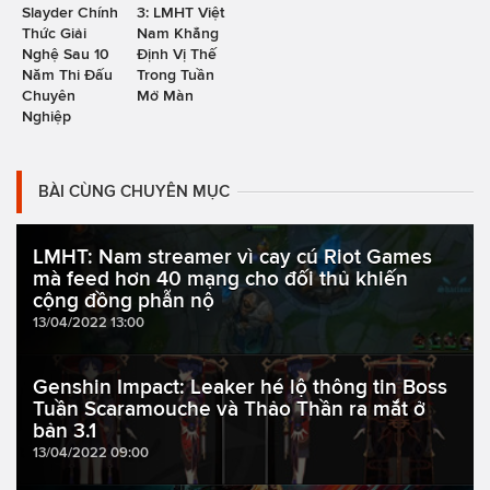
Slayder Chính
3: LMHT Việt
Thức Giải
Nam Khẳng
Nghệ Sau 10
Định Vị Thế
Năm Thi Đấu
Trong Tuần
Chuyên
Mở Màn
Nghiệp
BÀI CÙNG CHUYÊN MỤC
LMHT: Nam streamer vì cay cú Riot Games
mà feed hơn 40 mạng cho đối thủ khiến
cộng đồng phẫn nộ
13/04/2022 13:00
Genshin Impact: Leaker hé lộ thông tin Boss
Tuần Scaramouche và Thảo Thần ra mắt ở
bản 3.1
13/04/2022 09:00