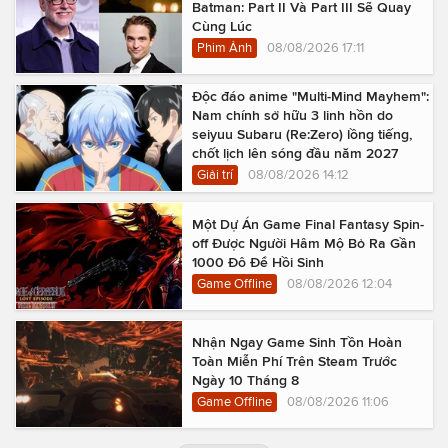
Batman: Part II Và Part III Sẽ Quay
Cùng Lúc
Phim Ảnh
08/08/2026 17:11
Độc đáo anime "Multi-Mind Mayhem":
Nam chính sở hữu 3 linh hồn do
seiyuu Subaru (Re:Zero) lồng tiếng,
chốt lịch lên sóng đầu năm 2027
Giải trí
08/08/2026 14:12
Một Dự Án Game Final Fantasy Spin-
off Được Người Hâm Mộ Bỏ Ra Gần
1000 Đô Để Hồi Sinh
Game Offline
08/08/2026 12:04
Nhận Ngay Game Sinh Tồn Hoàn
Toàn Miễn Phí Trên Steam Trước
Ngày 10 Tháng 8
Game Offline
08/08/2026 11:06