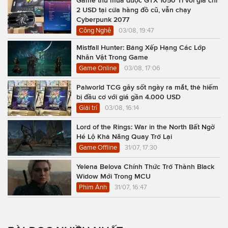
Game thủ mua được GTX 1050 Ti với giá chỉ
2 USD tại cửa hàng đồ cũ, vẫn chạy
Cyberpunk 2077
Công Nghệ
03/08, 19:47
Mistfall Hunter: Bảng Xếp Hạng Các Lớp
Nhân Vật Trong Game
Game Online
03/08, 17:06
Palworld TCG gây sốt ngày ra mắt, thẻ hiếm
bị đầu cơ với giá gần 4.000 USD
Giải trí
03/08, 16:14
Lord of the Rings: War in the North Bất Ngờ
Hé Lộ Khả Năng Quay Trở Lại
Game Offline
31/07, 17:30
Yelena Belova Chính Thức Trở Thành Black
Widow Mới Trong MCU
Phim Ảnh
31/07, 16:47