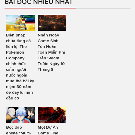
BÀI ĐỌC NHIỀU NHẤT
Biện pháp
Nhận Ngay
chưa từng có
Game Sinh
tiền lệ: The
Tồn Hoàn
Pokémon
Toàn Miễn Phí
Company
Trên Steam
chính thức
Trước Ngày 10
cấm người
Tháng 8
nước ngoài
mua thẻ bài kỷ
niệm 30 năm
để đẩy lùi nạn
đầu cơ
Độc đáo
Một Dự Án
anime "Multi-
Game Final