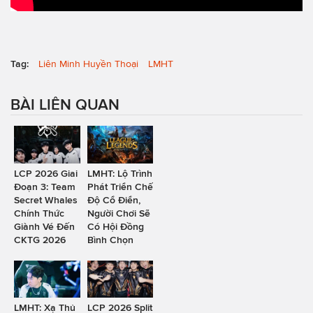
Tag:
Liên Minh Huyền Thoại
LMHT
BÀI LIÊN QUAN
LCP 2026 Giai
LMHT: Lộ Trình
Đoạn 3: Team
Phát Triển Chế
Secret Whales
Độ Cổ Điển,
Chính Thức
Người Chơi Sẽ
Giành Vé Đến
Có Hội Đồng
CKTG 2026
Bình Chọn
LMHT: Xạ Thủ
LCP 2026 Split