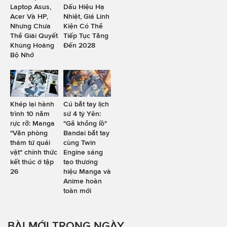
Laptop Asus,
Dấu Hiệu Hạ
Acer Và HP,
Nhiệt, Giá Linh
Nhưng Chưa
Kiện Có Thể
Thể Giải Quyết
Tiếp Tục Tăng
Khủng Hoảng
Đến 2028
Bộ Nhớ
Khép lại hành
Cú bắt tay lịch
trình 10 năm
sử 4 tỷ Yên:
rực rỡ: Manga
"Gã khổng lồ"
"Văn phòng
Bandai bắt tay
thám tử quái
cùng Twin
vật" chính thức
Engine sáng
kết thúc ở tập
tạo thương
26
hiệu Manga và
Anime hoàn
toàn mới
BÀI MỚI TRONG NGÀY