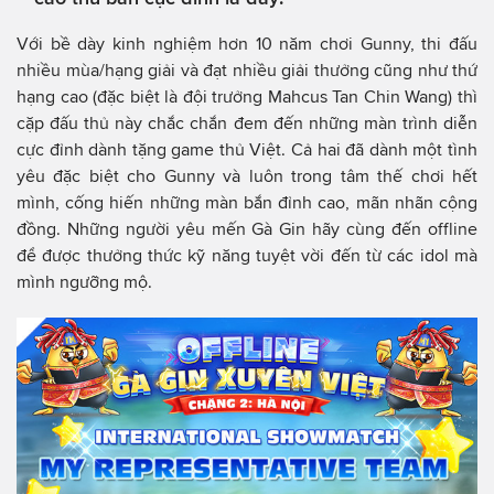
Với bề dày kinh nghiệm hơn 10 năm chơi Gunny, thi đấu
nhiều mùa/hạng giải và đạt nhiều giải thưởng cũng như thứ
hạng cao (đặc biệt là đội trưởng Mahcus Tan Chin Wang) thì
cặp đấu thủ này chắc chắn đem đến những màn trình diễn
cực đỉnh dành tặng game thủ Việt. Cả hai đã dành một tình
yêu đặc biệt cho Gunny và luôn trong tâm thế chơi hết
mình, cống hiến những màn bắn đỉnh cao, mãn nhãn cộng
đồng. Những người yêu mến Gà Gin hãy cùng đến offline
để được thưởng thức kỹ năng tuyệt vời đến từ các idol mà
mình ngưỡng mộ.