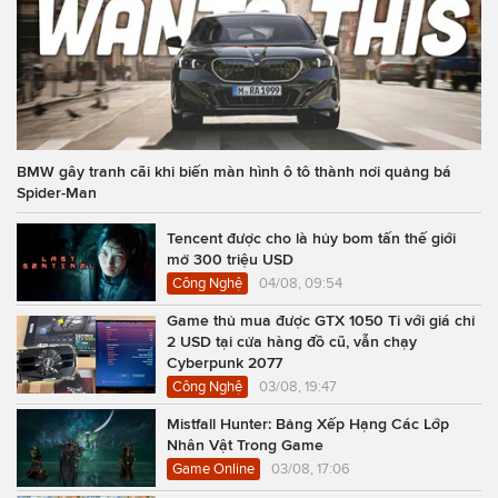
BMW gây tranh cãi khi biến màn hình ô tô thành nơi quảng bá
Spider-Man
Tencent được cho là hủy bom tấn thế giới
mở 300 triệu USD
Công Nghệ
04/08, 09:54
Game thủ mua được GTX 1050 Ti với giá chỉ
2 USD tại cửa hàng đồ cũ, vẫn chạy
Cyberpunk 2077
Công Nghệ
03/08, 19:47
Mistfall Hunter: Bảng Xếp Hạng Các Lớp
Nhân Vật Trong Game
Game Online
03/08, 17:06