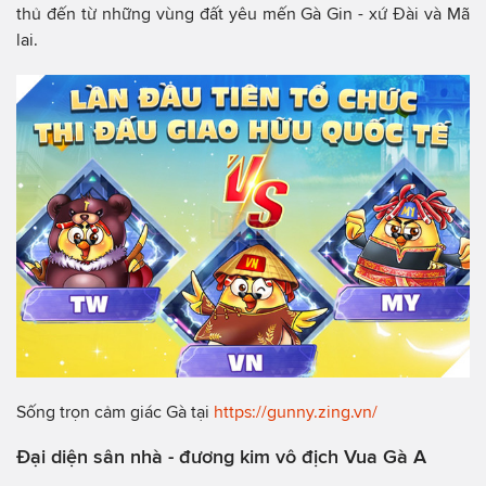
thủ đến từ những vùng đất yêu mến Gà Gin - xứ Đài và Mã
lai.
Sống trọn cảm giác Gà tại
https://gunny.zing.vn/
Đại diện sân nhà - đương kim vô địch Vua Gà A