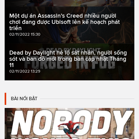
Một dự án Assassin’s Creed nhiều người
chơi đang được Ubisoft lên kế hoạch phát
triển
02/11/2022 15:30
Dead by Daylight hé lộ sát nhân, người sống
sót và bản đồ mới trong bản cập nhật Tháng
11
02/11/2022 13:29
BÀI NỔI BẬT