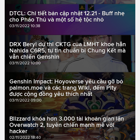
DTCL: Chi tiết bản cập nhật 12.21 - Buff nhẹ
cho Pháo Thủ và một số hệ tộc nhỏ
03/11/2022 10:38
DRX Beryl dự thi CKTG của LMHT khoe hẳn
Nahida C6R5, tự tin chuẩn bị Chung Kết mà
vẫn chiến Genshin
03/11/2022 10:00
Genshin Impact: Hoyoverse yêu cầu gỡ bỏ
paimon.moe và các trang Wiki, đếm Pity
được cộng đồng yêu thích nhất
03/11/2022 09:00
Blizzard khóa hơn 3.000 tài khoản gian lận
Overwatch 2, tuyên chiến mạnh mẽ với
hacker
02/11/2022 18:40