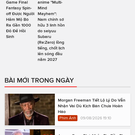
Game Final
anime "Multi-
Fantasy Spin-
Mind
off Được Người
Mayhem":
Hâm Mộ Bỏ
Nam chính sở
Ra Gần 1000
hữu 3 linh hồn
Đô Để Hồi
do seiyuu
Sinh
Subaru
(Re:Zero) lồng
tiếng, chốt lịch
lên sóng đầu
năm 2027
BÀI MỚI TRONG NGÀY
Morgan Freeman Tiết Lộ Lý Do Vẫn
Nhận Vai Dù Kịch Bản Chưa Hoàn
Hảo
Phim Ảnh
09/08/2026 19:10