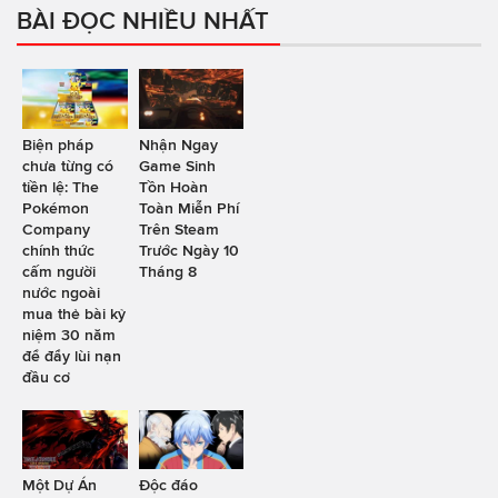
BÀI ĐỌC NHIỀU NHẤT
Biện pháp
Nhận Ngay
chưa từng có
Game Sinh
tiền lệ: The
Tồn Hoàn
Pokémon
Toàn Miễn Phí
Company
Trên Steam
chính thức
Trước Ngày 10
cấm người
Tháng 8
nước ngoài
mua thẻ bài kỷ
niệm 30 năm
để đẩy lùi nạn
đầu cơ
Một Dự Án
Độc đáo