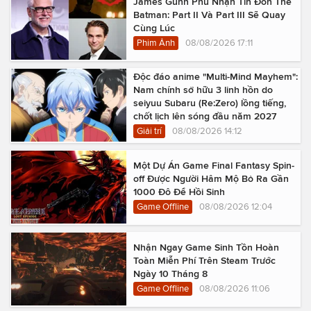
James Gunn Phủ Nhận Tin Đồn The
Batman: Part II Và Part III Sẽ Quay
Cùng Lúc
Phim Ảnh
08/08/2026 17:11
Độc đáo anime "Multi-Mind Mayhem":
Nam chính sở hữu 3 linh hồn do
seiyuu Subaru (Re:Zero) lồng tiếng,
chốt lịch lên sóng đầu năm 2027
Giải trí
08/08/2026 14:12
Một Dự Án Game Final Fantasy Spin-
off Được Người Hâm Mộ Bỏ Ra Gần
1000 Đô Để Hồi Sinh
Game Offline
08/08/2026 12:04
Nhận Ngay Game Sinh Tồn Hoàn
Toàn Miễn Phí Trên Steam Trước
Ngày 10 Tháng 8
Game Offline
08/08/2026 11:06