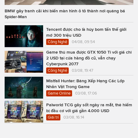
BMW gây tranh cãi khi biến màn hình ô tô thành nơi quảng bá
Spider-Man
Tencent được cho là hủy bom tấn thế giới
mở 300 triệu USD
Công Nghệ
04/08, 09:54
Game thủ mua được GTX 1050 Ti với giá chỉ
2 USD tại cửa hàng đồ cũ, vẫn chạy
Cyberpunk 2077
Công Nghệ
03/08, 19:47
Mistfall Hunter: Bảng Xếp Hạng Các Lớp
Nhân Vật Trong Game
Game Online
03/08, 17:06
Palworld TCG gây sốt ngày ra mắt, thẻ hiếm
bị đầu cơ với giá gần 4.000 USD
Giải trí
03/08, 16:14