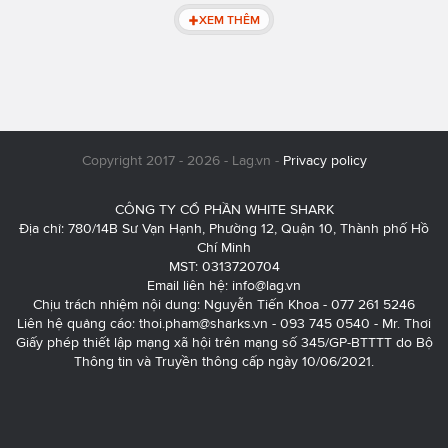
XEM THÊM
Copyright 2017 - 2026 - Lag.vn -
Privacy policy
CÔNG TY CỔ PHẦN WHITE SHARK
Địa chỉ: 780/14B Sư Vạn Hạnh, Phường 12, Quận 10, Thành phố Hồ
Chí Minh
MST: 0313720704
Email liên hệ:
info@lag.vn
Chịu trách nhiệm nội dung: Nguyễn Tiến Khoa - 077 261 5246
Liên hệ quảng cáo:
thoi.pham@sharks.vn
- 093 745 0540 - Mr. Thơi
Giấy phép thiết lập mạng xã hội trên mạng số 345/GP-BTTTT do Bộ
Thông tin và Truyền thông cấp ngày 10/06/2021.