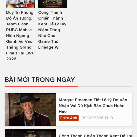
Duy Trì Phong
Công Thành
Độ Ấn Tượng,
Chiến Thành
Team Flash
Kent Để Lại Kỷ
PUBG Mobile
Niệm Đáng
Hiên Ngang
Nhớ Cho
Giành Vé Vào
Game Thủ
Thẳng Grand
Lineage W
Finals Tại EWC
2026
BÀI MỚI TRONG NGÀY
Morgan Freeman Tiết Lộ Lý Do Vẫn
Nhận Vai Dù Kịch Bản Chưa Hoàn
Hảo
Phim Ảnh
09/08/2026 19:10
Công Thành Chiến Thành Kent Để Lại