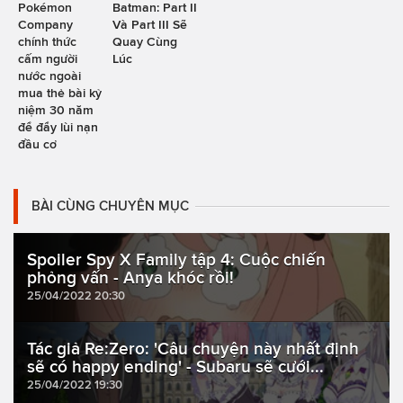
Pokémon
Batman: Part II
Company
Và Part III Sẽ
chính thức
Quay Cùng
cấm người
Lúc
nước ngoài
mua thẻ bài kỷ
niệm 30 năm
để đẩy lùi nạn
đầu cơ
BÀI CÙNG CHUYÊN MỤC
Spoiler Spy X Family tập 4: Cuộc chiến
phỏng vấn - Anya khóc rồi!
25/04/2022 20:30
Tác giả Re:Zero: 'Câu chuyện này nhất định
sẽ có happy ending' - Subaru sẽ cưới...
25/04/2022 19:30