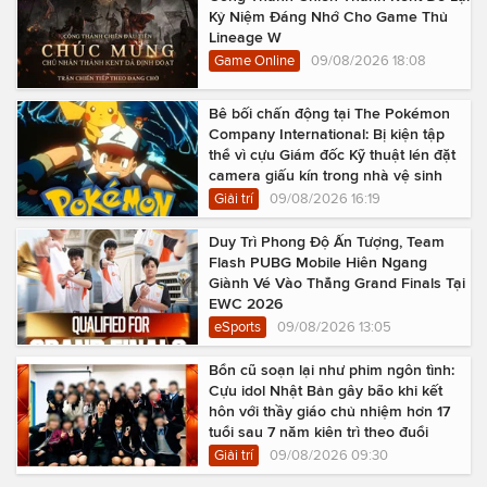
Kỷ Niệm Đáng Nhớ Cho Game Thủ
Lineage W
Game Online
09/08/2026 18:08
Bê bối chấn động tại The Pokémon
Company International: Bị kiện tập
thể vì cựu Giám đốc Kỹ thuật lén đặt
camera giấu kín trong nhà vệ sinh
Giải trí
09/08/2026 16:19
Duy Trì Phong Độ Ấn Tượng, Team
Flash PUBG Mobile Hiên Ngang
Giành Vé Vào Thẳng Grand Finals Tại
EWC 2026
eSports
09/08/2026 13:05
Bổn cũ soạn lại như phim ngôn tình:
Cựu idol Nhật Bản gây bão khi kết
hôn với thầy giáo chủ nhiệm hơn 17
tuổi sau 7 năm kiên trì theo đuổi
Giải trí
09/08/2026 09:30