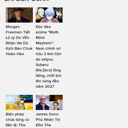
Morgan
Độc đáo
Freeman Tiết
anime "Multi-
Lộ Lý Do Vẫn
Mind
Nhận Vai Dù
Mayhem":
Kịch Bản Chưa
Nam chính sở
Hoàn Hảo
hữu 3 linh hồn
do seiyuu
Subaru
(Re:Zero) lồng
tiếng, chốt lịch
lên sóng đầu
năm 2027
Biện pháp
James Gunn
chưa từng có
Phủ Nhận Tin
tiền lệ: The
Đồn The