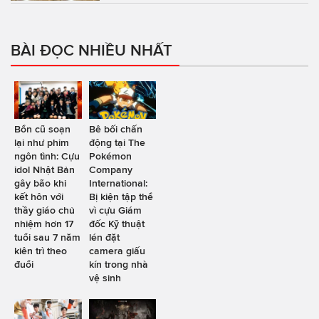
BÀI ĐỌC NHIỀU NHẤT
Bổn cũ soạn
Bê bối chấn
lại như phim
động tại The
ngôn tình: Cựu
Pokémon
idol Nhật Bản
Company
gây bão khi
International:
kết hôn với
Bị kiện tập thể
thầy giáo chủ
vì cựu Giám
nhiệm hơn 17
đốc Kỹ thuật
tuổi sau 7 năm
lén đặt
kiên trì theo
camera giấu
đuổi
kín trong nhà
vệ sinh