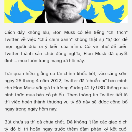
Cách đây không lâu, Elon Musk có lên tiếng "chỉ trích"
Twitter về việc "chú chim xanh" không thật sự "tự do" để
mọi người đưa ra ý kiến của mình. Có vẻ như để biến
Twitter thành sân chơi đúng nghĩa, Elon Musk đã quyết
định... mua luôn trang mạng xã hội này.
Trải qua nhiều giằng co tài chính khốc liệt, vào sáng sớm
ngày 26 tháng 4 năm 2022, Twitter đã "chuẩn bị" bán mình
cho Elon Musk với giá trị tương đương 42 tỷ USD thông qua
hình thức mua bán cổ phiếu. Theo thông tin Twitter tiết lộ
thì việc hoàn thành thương vụ tỷ đô này sẽ được công bố
ngay trong ngày hôm nay.
Bút chưa sa thì gà chưa chết. Đã không ít lần các giao dịch
tỷ đô bị trì hoãn ngay trước thềm đàm phán ký kết cuối