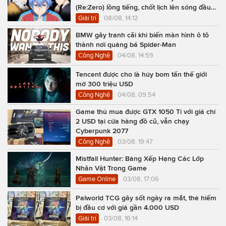
(Re:Zero) lồng tiếng, chốt lịch lên sóng đầu
năm 2027
Giải trí
08/08, 14:12
BMW gây tranh cãi khi biến màn hình ô tô
thành nơi quảng bá Spider-Man
Công Nghệ
04/08, 14:59
Tencent được cho là hủy bom tấn thế giới
mở 300 triệu USD
Công Nghệ
04/08, 09:54
Game thủ mua được GTX 1050 Ti với giá chỉ
2 USD tại cửa hàng đồ cũ, vẫn chạy
Cyberpunk 2077
Công Nghệ
03/08, 19:47
Mistfall Hunter: Bảng Xếp Hạng Các Lớp
Nhân Vật Trong Game
Game Online
03/08, 17:06
Palworld TCG gây sốt ngày ra mắt, thẻ hiếm
bị đầu cơ với giá gần 4.000 USD
Giải trí
03/08, 16:14