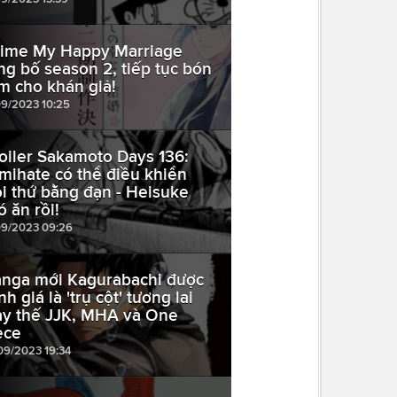
ime My Happy Marriage
ng bố season 2, tiếp tục bón
m cho khán giả!
09/2023 10:25
oiler Sakamoto Days 136:
mihate có thể điều khiển
i thứ bằng đạn - Heisuke
ó ăn rồi!
09/2023 09:26
nga mới Kagurabachi được
h giá là 'trụ cột' tương lai
ay thế JJK, MHA và One
ece
09/2023 19:34