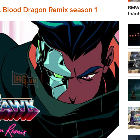
BMW g
A Blood Dragon Remix season 1
thành