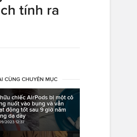
ch tính ra
ÀI CÙNG CHUYÊN MỤC
 hữu chiếc AirPods bị một cô
ng nuốt vào bụng và vẫn
ạt động tốt sau 9 giờ năm
ong dạ dày
09/2023 12:37