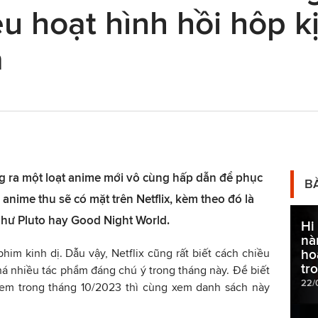
u hoạt hình hồi hôp kị
ả
ung ra một loạt anime mới vô cùng hấp dẫn để phục
B
 anime thu sẽ có mặt trên Netflix, kèm theo đó là
hư Pluto hay Good Night World.
Hi
nà
him kinh dị. Dẫu vậy, Netflix cũng rất biết cách chiều
ho
tr
há nhiều tác phẩm đáng chú ý trong tháng này. Để biết
22/
xem trong tháng 10/2023 thì cùng xem danh sách này