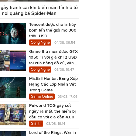
ây tranh cãi khi biến màn hình ô tô
 nơi quảng bá Spider-Man
Tencent được cho là hủy
bom tấn thế giới mở 300
triệu USD
Công Nghệ
04/08, 09:54
Game thủ mua được GTX
1050 Ti với giá chỉ 2 USD
tại cửa hàng đồ cũ, vẫn
chạy Cyberpunk 2077
Công Nghệ
03/08, 19:47
Mistfall Hunter: Bảng Xếp
Hạng Các Lớp Nhân Vật
Trong Game
Game Online
03/08, 17:06
Palworld TCG gây sốt
ngày ra mắt, thẻ hiếm bị
đầu cơ với giá gần 4.000
USD
Giải trí
03/08, 16:14
Lord of the Rings: War in