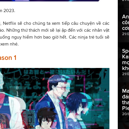
ăm 2023.
An
cô
, Netflix sẽ cho chúng ta xem tiếp câu chuyện về các
cơ
ảo. Những thử thách mới sẽ lại ập đến với các nhân vật
21/
uống nguy hiểm hơn bao giờ hết. Các ninja trẻ tuổi sẽ
 xem nhé.
Sp
Ka
ason 1
mọ
kh
21/
Ma
đán
th
Pi
20/