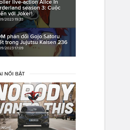
iler live-action Alice In
rderland season 3: Cuộc
iến với Joker!
09/2023 19:33
M phản đối Gojo Satoru
ết trong Jujutsu Kaisen 236
09/2023 17:09
I NỔI BẬT
 NGHỆ