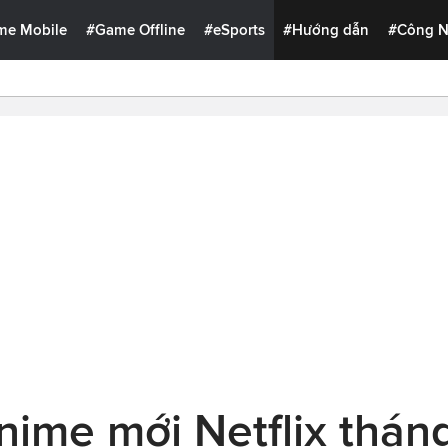
me Mobile
#Game Offline
#eSports
#Hướng dẫn
#Công 
ime mới Netflix thán