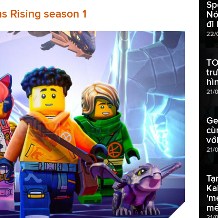
Sp
s Rising season 1
Nó
đi
22/
TO
tr
hì
21/
Ge
cù
vớ
21/
Tạ
Ka
'm
mé
21/