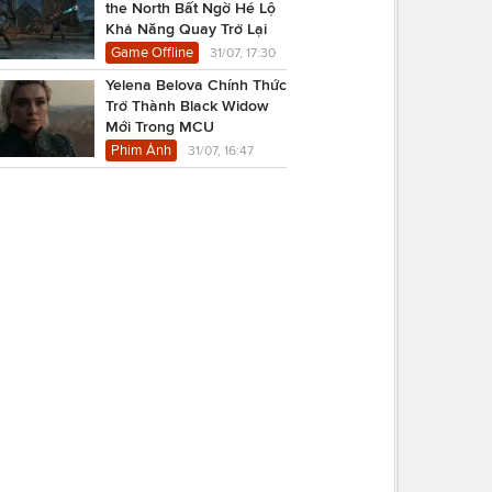
the North Bất Ngờ Hé Lộ
Khả Năng Quay Trở Lại
Game Offline
31/07, 17:30
Yelena Belova Chính Thức
Trở Thành Black Widow
Mới Trong MCU
Phim Ảnh
31/07, 16:47