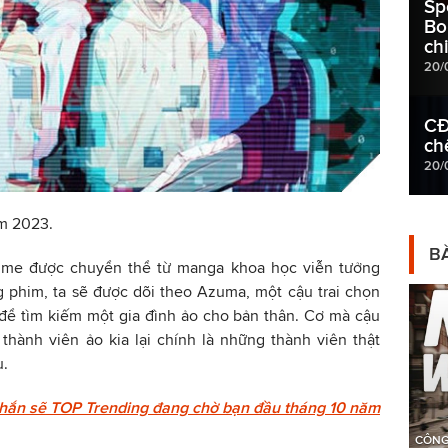
Spo
Bo
ch
20/
CĐ
ch
20/
ăm 2023.
BÀ
nime được chuyển thể từ manga khoa học viễn tưởng
 phim, ta sẽ được dõi theo Azuma, một cậu trai chọn
để tìm kiếm một gia đình ảo cho bản thân. Cơ mà cậu
thành viên ảo kia lại chính là những thành viên thật
u.
hắn sẽ TOP Trending đang chờ bạn đầu tháng 10 năm
CÔNG