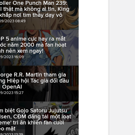
oiler One Punch Man 239:
i thật mà không ai tin, King
 khắp nơi tìm thầy dạy võ
09/2023 08:49
P 5 anime cực hay ra mắt
ước năm 2000 mà fan hoạt
nh nên xem ngay!
09/2023 16:09
orge R.R. Martin tham gia
ng Hiệp hội Tác giả đối đầu
i OpenAI
09/2023 15:27
m biệt Gojo Satoru Jujutsu
isen, CĐM đăng tải một loạt
eme' tri ân khiến fan cười
o mặt
09/2023 13:39