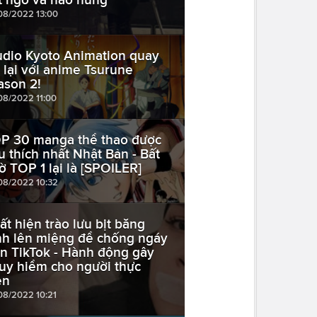
08/2022 13:00
udio Kyoto Animation quay
ở lại với anime Tsurune
ason 2!
08/2022 11:00
P 30 manga thể thao được
u thích nhất Nhật Bản - Bất
ờ TOP 1 lại là [SPOILER]
08/2022 10:32
ất hiện trào lưu bịt băng
nh lên miệng để chống ngáy
ên TikTok - Hành động gây
uy hiểm cho người thực
ện
08/2022 10:21