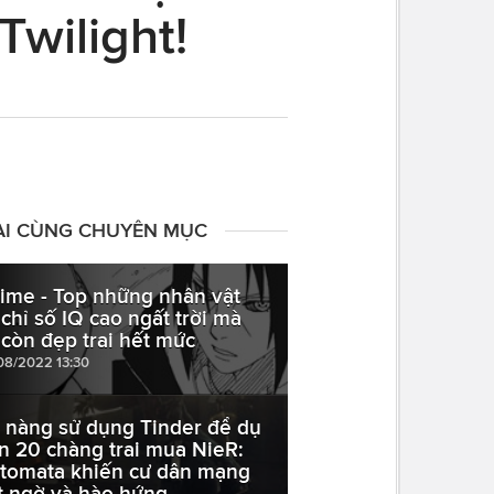
Twilight!
ÀI CÙNG CHUYÊN MỤC
ime - Top những nhân vật
 chỉ số IQ cao ngất trời mà
i còn đẹp trai hết mức
08/2022 13:30
 nàng sử dụng Tinder để dụ
n 20 chàng trai mua NieR:
tomata khiến cư dân mạng
t ngờ và hào hứng