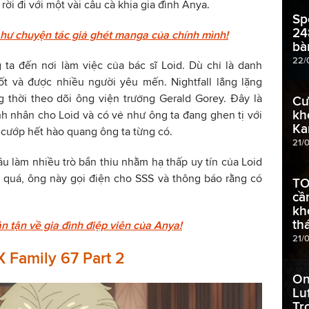
i đi với một vài câu cà khịa gia đình Anya.
Sp
24
 hư chuyện tác giả ghét manga của chính mình!
bà
22/
ta đến nơi làm việc của bác sĩ Loid. Dù chỉ là danh
ốt và được nhiều người yêu mến. Nightfall lẳng lặng
g thời theo dõi ông viện trưởng Gerald Gorey. Đây là
Cư
kh
nh nhân cho Loid và có vẻ như ông ta đang ghen tị với
Ka
ã cướp hết hào quang ông ta từng có.
21/
ầu làm nhiều trò bẩn thỉu nhằm hạ thấp uy tín của Loid
 quá, ông này gọi điện cho SSS và thông báo rằng có
TO
cầ
kh
thá
ần tận về gia đình điệp viên của Anya!
21/
X Family 67 Part 2
On
Lu
Tr