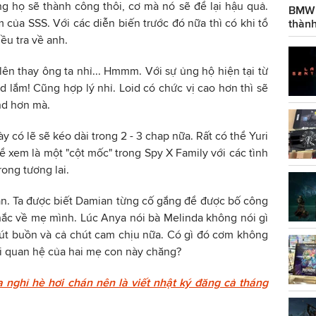
g họ sẽ thành công thôi, cơ mà nó sẽ để lại hậu quả.
BMW g
 của SSS. Với các diễn biến trước đó nữa thì có khi tổ
thành
ều tra về anh.
i lên thay ông ta nhỉ... Hmmm. Với sự ủng hộ hiện tại từ
d lắm! Cũng hợp lý nhỉ. Loid có chức vị cao hơn thì sẽ
nd hơn mà.
ày có lẽ sẽ kéo dài trong 2 - 3 chap nữa. Rất có thể Yuri
hể xem là một "cột mốc" trong Spy X Family với các tình
rong tương lai.
an. Ta được biết Damian từng cố gắng để được bố công
hắc về mẹ mình. Lúc Anya nói bà Melinda không nói gì
út buồn và cả chút cam chịu nữa. Có gì đó cơm không
i quan hệ của hai mẹ con này chăng?
 nghỉ hè hơi chán nên là viết nhật ký đăng cả tháng