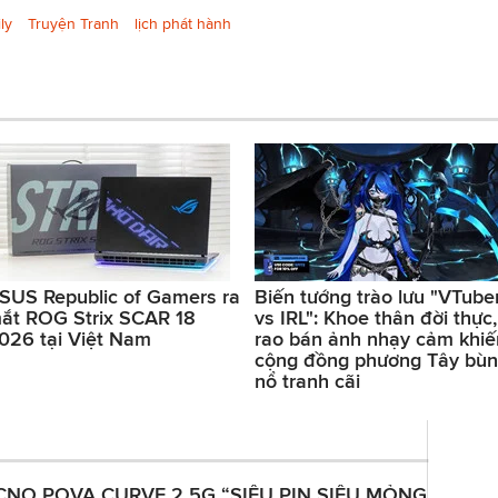
ly
Truyện Tranh
lịch phát hành
SUS Republic of Gamers ra
Biến tướng trào lưu "VTube
ắt ROG Strix SCAR 18
vs IRL": Khoe thân đời thực,
026 tại Việt Nam
rao bán ảnh nhạy cảm khiế
cộng đồng phương Tây bù
nổ tranh cãi
CNO POVA CURVE 2 5G “SIÊU PIN SIÊU MỎNG