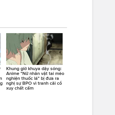
r
Khung giờ khuya dậy sóng:
Anime "Nữ nhân vật tai mèo
n
nghiện thuốc lá" bị đưa ra
ng
nghị sự BPO vì tranh cãi cổ
xuy chất cấm