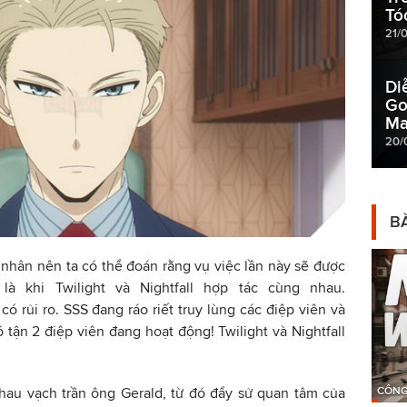
Tó
21/
Di
Go
Ma
20/
BÀ
á nhân nên ta có thể đoán rằng vụ việc lần này sẽ được
là khi Twilight và Nightfall hợp tác cùng nhau.
ó rủi ro. SSS đang ráo riết truy lùng các điệp viên và
 tận 2 điệp viên đang hoạt động! Twilight và Nightfall
CÔNG
hau vạch trần ông Gerald, từ đó đẩy sử quan tâm của