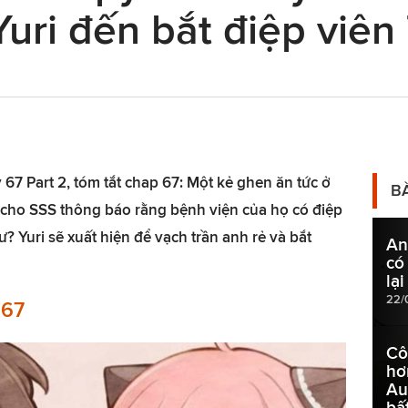
uri đến bắt điệp viên 
67 Part 2, tóm tắt chap 67: Một kẻ ghen ăn tức ở
B
i cho SSS thông báo rằng bệnh viện của họ có điệp
 ư? Yuri sẽ xuất hiện để vạch trần anh rẻ và bắt
An
có
lạ
22/
 67
Cô
hơ
Au
bấ