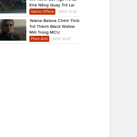
Khả Năng Quay Trở Lại
Game Offline
31/07, 17:30
Yelena Belova Chính Thức
Trở Thành Black Widow
Mới Trong MCU
Phim Ảnh
31/07, 16:47