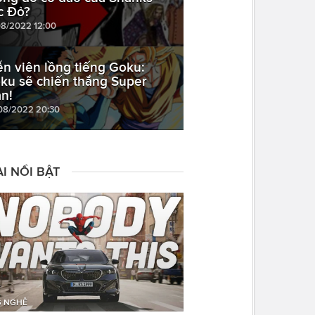
c Đỏ?
08/2022 12:00
ễn viên lồng tiếng Goku:
ku sẽ chiến thắng Super
n!
08/2022 20:30
I NỔI BẬT
 NGHỆ