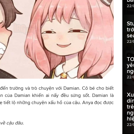
22/
St
tr
se
22/
TO
yê
ng
22/
đến trường và trò chuyện với Damian. Cô bé cho biết
Xu
n của Damian khiến ai nấy đều sửng sốt. Damian là
dí
mẹ tiết lộ những chuyện xấu hổ của cậu. Anya đọc được
tr
ng
hi
về cậu đâu.
22/