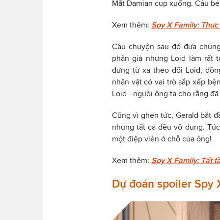
Mắt Damian cụp xuống. Cậu bé rờ
Xem thêm:
Spy X Family: Thực
Câu chuyện sau đó đưa chúng 
phận giả nhưng Loid làm rất t
đứng từ xa theo dõi Loid, đồn
nhân vật có vai trò sắp xếp bệ
Loid - người ông ta cho rằng đ
Cũng vì ghen tức, Gerald bắt đ
nhưng tất cả đều vô dụng. Tức
một điệp viên ở chỗ của ông!
Xem thêm:
Spy X Family: Tất t
Dự đoán spoiler Spy 