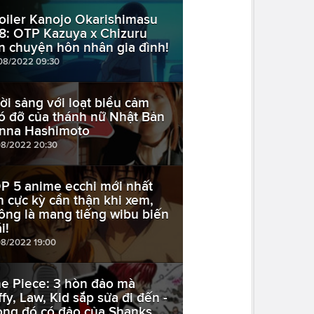
oiler Kanojo Okarishimasu
8: OTP Kazuya x Chizuru
n chuyện hôn nhân gia đình!
08/2022 09:30
ời sảng với loạt biểu cảm
ó đỡ của thánh nữ Nhật Bản
nna Hashimoto
08/2022 20:30
P 5 anime ecchi mới nhất
n cực kỳ cẩn thận khi xem,
ông là mang tiếng wibu biến
i!
08/2022 19:00
e Piece: 3 hòn đảo mà
ffy, Law, Kid sắp sửa đi đến -
ong đó có đảo của Shanks