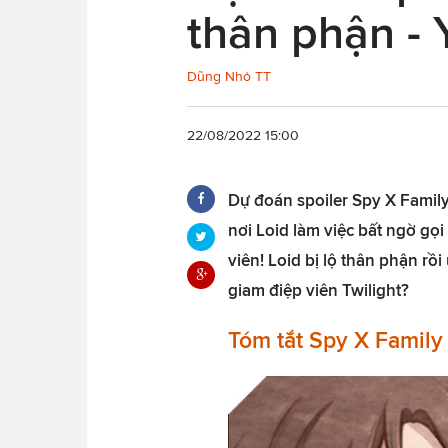
thân phận - Y
Dũng Nhỏ TT
22/08/2022 15:00
Dự đoán spoiler Spy X Family 
nơi Loid làm việc bất ngờ gọ
viên! Loid bị lộ thân phận rồi
giam điệp viên Twilight?
Tóm tắt Spy X Family