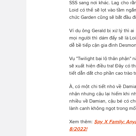
SSS sang nơi khác. Lag cho rằn
Loid có thể sẽ lọt vào tầm ngắm
chức Garden cũng sẽ bắt đầu đi
Ví dụ ông Gerald bị xử lý thì a
mọi người thì dám đấy sẽ là Loi
dễ bề tiếp cận gia đình Desmo
Vụ "Twilight bại lộ thân phận" n
sẽ xuất hiện điều tra! Đây có t
tiết dẫn dắt cho phần cao trào t
À, có một chi tiết nhỏ về Dami
nhận nhưng cậu lại hiếm khi n
nhiều về Damian, cậu bé có ch
lành canh không ngọt trong mố
Xem thêm:
Spy X Family: Anya
8/2022!