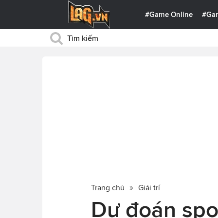
#Game Online
#Ga
Trang chủ
Giải trí
Dự đoán spoi