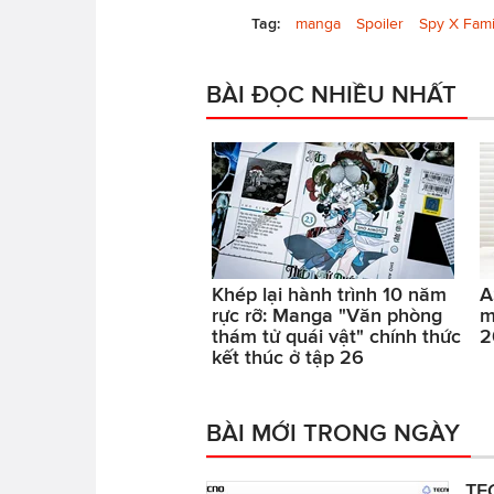
Tag:
manga
Spoiler
Spy X Fami
BÀI ĐỌC NHIỀU NHẤT
Khép lại hành trình 10 năm
A
rực rỡ: Manga "Văn phòng
m
thám tử quái vật" chính thức
2
kết thúc ở tập 26
BÀI MỚI TRONG NGÀY
TE