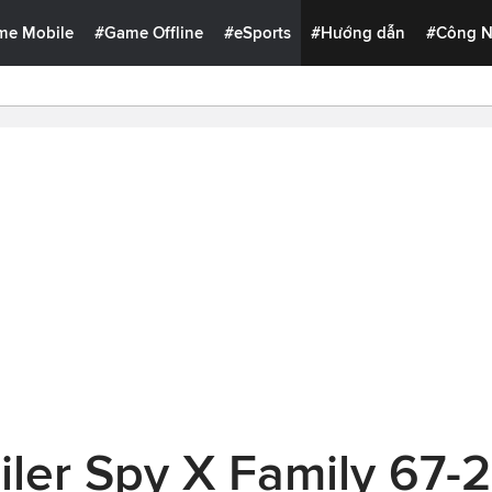
me Mobile
#Game Offline
#eSports
#Hướng dẫn
#Công 
ler Spy X Family 67-2: