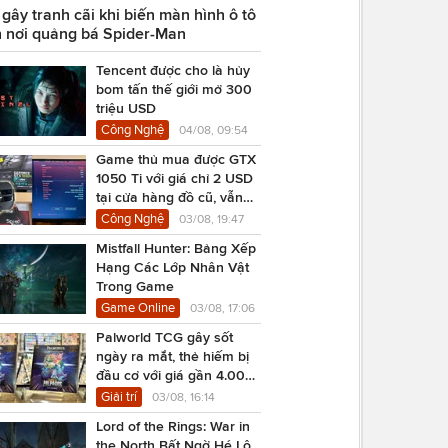
ây tranh cãi khi biến màn hình ô tô
 nơi quảng bá Spider-Man
Tencent được cho là hủy
bom tấn thế giới mở 300
triệu USD
Công Nghệ
04/08, 09:54
Game thủ mua được GTX
1050 Ti với giá chỉ 2 USD
tại cửa hàng đồ cũ, vẫn
chạy Cyberpunk 2077
Công Nghệ
03/08, 19:47
Mistfall Hunter: Bảng Xếp
Hạng Các Lớp Nhân Vật
Trong Game
Game Online
03/08, 17:06
Palworld TCG gây sốt
ngày ra mắt, thẻ hiếm bị
đầu cơ với giá gần 4.000
USD
Giải trí
03/08, 16:14
Lord of the Rings: War in
the North Bất Ngờ Hé Lộ