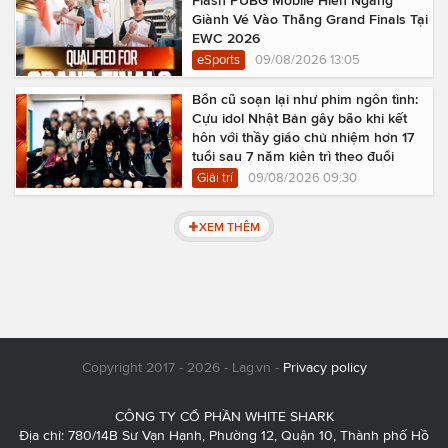
Flash PUBG Mobile Hiên Ngang
Giành Vé Vào Thẳng Grand Finals Tại
EWC 2026
eSports
09/08/2026 13:05
Bổn cũ soạn lại như phim ngôn tình:
Cựu idol Nhật Bản gây bão khi kết
hôn với thầy giáo chủ nhiệm hơn 17
tuổi sau 7 năm kiên trì theo đuổi
Giải trí
09/08/2026 09:30
XEM THÊM
Copyright 2017 - 2026 - Lag.vn -
Privacy policy
CÔNG TY CỔ PHẦN WHITE SHARK
Địa chỉ: 780/14B Sư Vạn Hạnh, Phường 12, Quận 10, Thành phố Hồ