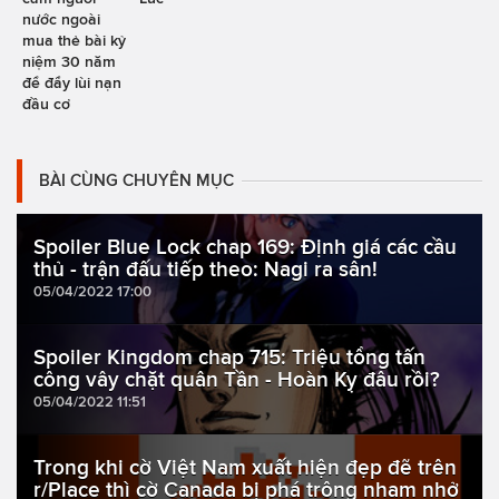
nước ngoài
mua thẻ bài kỷ
niệm 30 năm
để đẩy lùi nạn
đầu cơ
BÀI CÙNG CHUYÊN MỤC
Spoiler Blue Lock chap 169: Định giá các cầu
thủ - trận đấu tiếp theo: Nagi ra sân!
05/04/2022 17:00
Spoiler Kingdom chap 715: Triệu tổng tấn
công vây chặt quân Tần - Hoàn Kỵ đâu rồi?
05/04/2022 11:51
Trong khi cờ Việt Nam xuất hiện đẹp đẽ trên
r/Place thì cờ Canada bị phá trông nham nhở