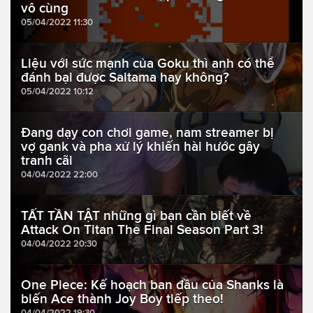
vô cùng
05/04/2022 11:30
Liệu với sức mạnh của Goku thì anh có thể
đánh bại được Saitama hay không?
05/04/2022 10:12
Đang dạy con chơi game, nam streamer bị
vợ gank và pha xử lý khiến hài hước gây
tranh cãi
04/04/2022 22:00
TẤT TẦN TẬT những gì bạn cần biết về
Attack On Titan The Final Season Part 3!
04/04/2022 20:30
One Piece: Kế hoạch ban đầu của Shanks là
biến Ace thành Joy Boy tiếp theo!
04/04/2022 19:30