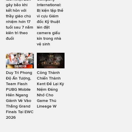
gây bão khi
International:
kết hôn với
Bị kiện tập thể
thầy giáo chủ
vì cựu Giám
nhiệm hơn 17
đốc Kỹ thuật
tuổi sau 7 năm
lén đặt
kiên trì theo
camera giấu
đuổi
kín trong nhà
vệ sinh
Duy Trì Phong
Công Thành
Độ Ấn Tượng,
Chiến Thành
Team Flash
Kent Để Lại Kỷ
PUBG Mobile
Niệm Đáng
Hiên Ngang
Nhớ Cho
Giành Vé Vào
Game Thủ
Thẳng Grand
Lineage W
Finals Tại EWC
2026