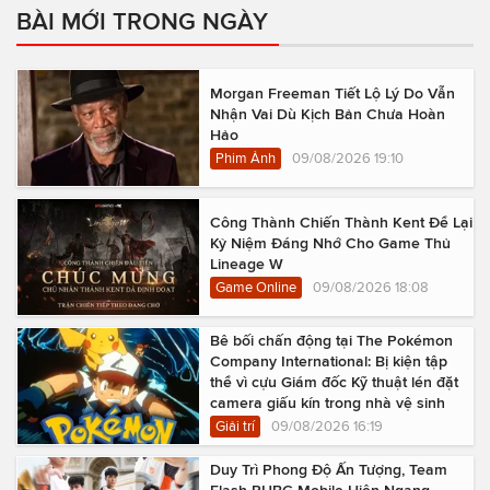
BÀI MỚI TRONG NGÀY
Morgan Freeman Tiết Lộ Lý Do Vẫn
Nhận Vai Dù Kịch Bản Chưa Hoàn
Hảo
Phim Ảnh
09/08/2026 19:10
Công Thành Chiến Thành Kent Để Lại
Kỷ Niệm Đáng Nhớ Cho Game Thủ
Lineage W
Game Online
09/08/2026 18:08
Bê bối chấn động tại The Pokémon
Company International: Bị kiện tập
thể vì cựu Giám đốc Kỹ thuật lén đặt
camera giấu kín trong nhà vệ sinh
Giải trí
09/08/2026 16:19
Duy Trì Phong Độ Ấn Tượng, Team