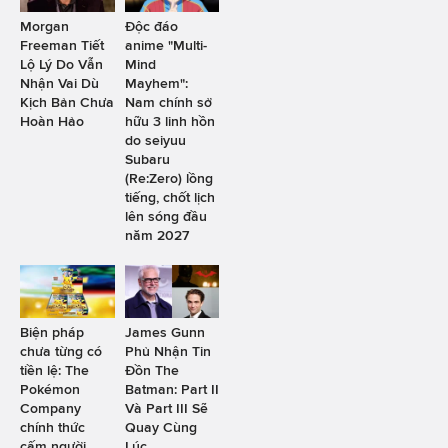
Morgan
Độc đáo
Freeman Tiết
anime "Multi-
Lộ Lý Do Vẫn
Mind
Nhận Vai Dù
Mayhem":
Kịch Bản Chưa
Nam chính sở
Hoàn Hảo
hữu 3 linh hồn
do seiyuu
Subaru
(Re:Zero) lồng
tiếng, chốt lịch
lên sóng đầu
năm 2027
Biện pháp
James Gunn
chưa từng có
Phủ Nhận Tin
tiền lệ: The
Đồn The
Pokémon
Batman: Part II
Company
Và Part III Sẽ
chính thức
Quay Cùng
cấm người
Lúc