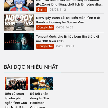
(Re:Zero) lồng tiếng, chốt lịch lên sóng đầu
năm 2027
Giải trí
08/08, 14:12
BMW gây tranh cãi khi biến màn hình ô tô
thành nơi quảng bá Spider-Man
Công Nghệ
04/08, 14:59
Tencent được cho là hủy bom tấn thế giới
mở 300 triệu USD
Công Nghệ
04/08, 09:54
BÀI ĐỌC NHIỀU NHẤT
Bổn cũ soạn
Bê bối chấn
lại như phim
động tại The
ngôn tình: Cựu
Pokémon
idol Nhật Bản
Company