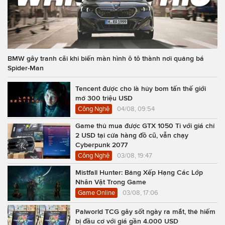
BMW gây tranh cãi khi biến màn hình ô tô thành nơi quảng bá
Spider-Man
Tencent được cho là hủy bom tấn thế giới
mở 300 triệu USD
Công Nghệ
04/08, 09:54
Game thủ mua được GTX 1050 Ti với giá chỉ
2 USD tại cửa hàng đồ cũ, vẫn chạy
Cyberpunk 2077
Công Nghệ
03/08, 19:47
Mistfall Hunter: Bảng Xếp Hạng Các Lớp
Nhân Vật Trong Game
Game Online
03/08, 17:06
Palworld TCG gây sốt ngày ra mắt, thẻ hiếm
bị đầu cơ với giá gần 4.000 USD