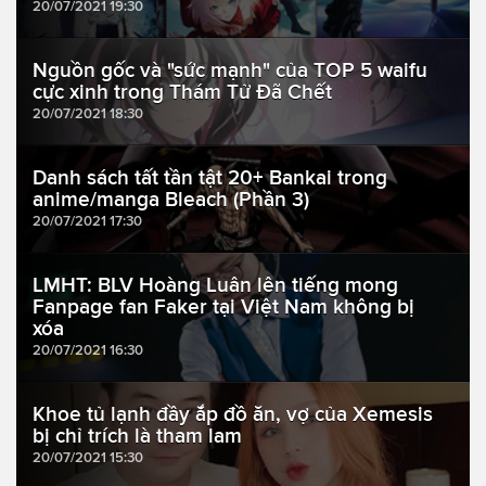
20/07/2021 19:30
Nguồn gốc và "sức mạnh" của TOP 5 waifu
cực xinh trong Thám Tử Đã Chết
20/07/2021 18:30
Danh sách tất tần tật 20+ Bankai trong
anime/manga Bleach (Phần 3)
20/07/2021 17:30
LMHT: BLV Hoàng Luân lên tiếng mong
Fanpage fan Faker tại Việt Nam không bị
xóa
20/07/2021 16:30
Khoe tủ lạnh đầy ắp đồ ăn, vợ của Xemesis
bị chỉ trích là tham lam
20/07/2021 15:30