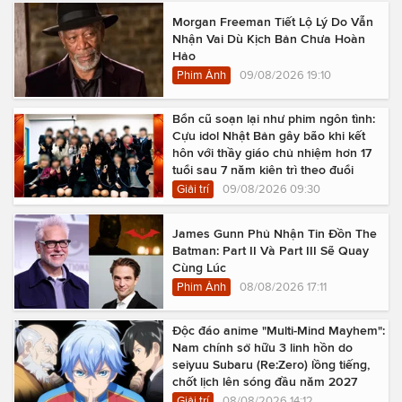
Morgan Freeman Tiết Lộ Lý Do Vẫn
Nhận Vai Dù Kịch Bản Chưa Hoàn
Hảo
Phim Ảnh
09/08/2026 19:10
Bổn cũ soạn lại như phim ngôn tình:
Cựu idol Nhật Bản gây bão khi kết
hôn với thầy giáo chủ nhiệm hơn 17
tuổi sau 7 năm kiên trì theo đuổi
Giải trí
09/08/2026 09:30
James Gunn Phủ Nhận Tin Đồn The
Batman: Part II Và Part III Sẽ Quay
Cùng Lúc
Phim Ảnh
08/08/2026 17:11
Độc đáo anime "Multi-Mind Mayhem":
Nam chính sở hữu 3 linh hồn do
seiyuu Subaru (Re:Zero) lồng tiếng,
chốt lịch lên sóng đầu năm 2027
Giải trí
08/08/2026 14:12