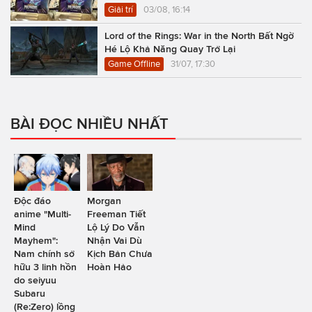
Giải trí
03/08, 16:14
Lord of the Rings: War in the North Bất Ngờ
Hé Lộ Khả Năng Quay Trở Lại
Game Offline
31/07, 17:30
BÀI ĐỌC NHIỀU NHẤT
Độc đáo
Morgan
anime "Multi-
Freeman Tiết
Mind
Lộ Lý Do Vẫn
Mayhem":
Nhận Vai Dù
Nam chính sở
Kịch Bản Chưa
hữu 3 linh hồn
Hoàn Hảo
do seiyuu
Subaru
(Re:Zero) lồng