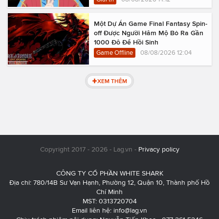
Một Dự Án Game Final Fantasy Spin-
off Được Người Hâm Mộ Bỏ Ra Gần
1000 Đô Để Hồi Sinh
Game Offline
08/08/2026 12:04
XEM THÊM
Copyright 2017 - 2026 - Lag.vn -
Privacy policy
CÔNG TY CỔ PHẦN WHITE SHARK
Địa chỉ: 780/14B Sư Vạn Hạnh, Phường 12, Quận 10, Thành phố Hồ
Chí Minh
MST: 0313720704
Email liên hệ:
info@lag.vn