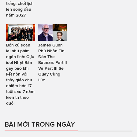
tiếng, chốt lịch
lên sóng đầu
năm 2027
Bổn cũ soạn
James Gunn
lại như phim
Phủ Nhận Tin
ngôn tình: Cựu
Đồn The
idol Nhật Bản
Batman: Part II
gây bão khi
Và Part III Sẽ
kết hôn với
Quay Cùng
thầy giáo chủ
Lúc
nhiệm hơn 17
tuổi sau 7 năm
kiên trì theo
đuổi
BÀI MỚI TRONG NGÀY