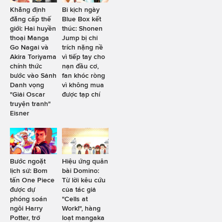
Khẳng định
Bi kịch ngày
đẳng cấp thế
Blue Box kết
giới: Hai huyền
thúc: Shonen
thoại Manga
Jump bị chỉ
Go Nagai và
trích nặng nề
Akira Toriyama
vì tiếp tay cho
chính thức
nạn đầu cơ,
bước vào Sảnh
fan khóc ròng
Danh vọng
vì không mua
"Giải Oscar
được tạp chí
truyện tranh"
Eisner
Bước ngoặt
Hiệu ứng quân
lịch sử: Bom
bài Domino:
tấn One Piece
Từ lời kêu cứu
được dự
của tác giả
phóng soán
"Cells at
ngôi Harry
Work!", hàng
Potter, trở
loạt mangaka