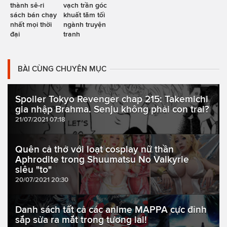
thành sê-ri
vạch trần góc
sách bán chạy
khuất tăm tối
nhất mọi thời
ngành truyện
đại
tranh
BÀI CÙNG CHUYÊN MỤC
Spoiler Tokyo Revenger chap 215: Takemichi
gia nhập Brahma. Senju không phải con trai?
21/07/2021 07:18
Quên cả thở với loạt cosplay nữ thần
Aphrodite trong Shuumatsu No Valkyrie
siêu "to"
20/07/2021 20:30
Danh sách tất cả các anime MAPPA cực đỉnh
sắp sửa ra mắt trong tương lai!